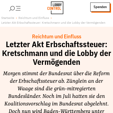
alt springen
Spenden
LobbyControl
Über uns
Startseite
Reichtum und Einfluss
Letzter Akt Erbschaftssteuer: Kretschmann und die Lobby der Vermögenden
StartSeite
Lobby FAQs
Team
Reichtum und Einfluss
Finanzierung
Letzter Akt Erbschaftssteuer:
Jobs
Kretschmann und die Lobby der
Publikationen und Material
Vermögenden
Lobbykritische Stadtführungen
Morgen stimmt der Bundesrat über die Reform
Unsere Schwerpunkte
der Erbschaftssteuer ab. Zünglein an der
Lobbykontrolle und Regeln
Waage sind die grün-mitregierten
Lobbyismus und Klima
Bundesländer. Noch im Juli hatten sie den
Macht der Digitalkonzerne
Koalitionsvorschlag im Bundesrat abgelehnt.
Spenden & Fördern
Doch nun wird Baden-Württemberg unter