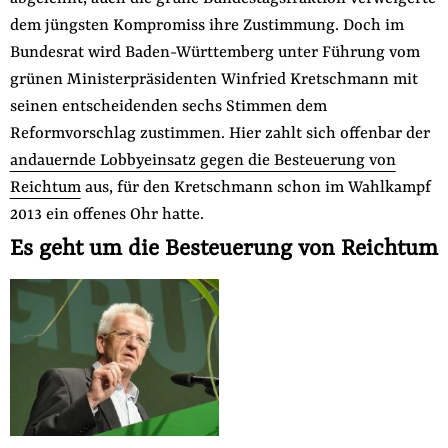
der
dem jüngsten Kompromiss ihre Zustimmung. Doch im
Folge Uns
Website
Facebook
Mastodon
Bluesky
Instagram
Youtube
LinkedIn
Feed
Newslette
Bundesrat wird Baden-Württemberg unter Führung vom
grünen Ministerpräsidenten Winfried Kretschmann mit
seinen entscheidenden sechs Stimmen dem
Reformvorschlag zustimmen. Hier zahlt sich offenbar der
andauernde Lobbyeinsatz gegen die Besteuerung von
Reichtum
aus, für den Kretschmann schon im Wahlkampf
2013 ein offenes Ohr hatte.
Es geht um die Besteuerung von Reichtum