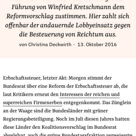
Fördermitglied werden
Führung von Winfried Kretschmann dem
Jetzt Spenden
Reformvorschlag zustimmen. Hier zahlt sich
Geschenkspende
offenbar der andauernde Lobbyeinsatz gegen
Bußgelder und Geldauflagen
die Besteuerung von Reichtum aus.
Projektspende
von
Christina Deckwirth
13. Oktober 2016
Testamentsspende
Presse
Newsletter
Erbschaftssteuer, letzter Akt: Morgen stimmt der
Appelle unterzeichnen
Bundesrat über eine Reform der Erbschaftssteuer ab, die
Kontakt
laut Kritikern erneut den
Interessen der reichen und
Impressum
superreichen Firmenerben
entgegenkommt. Das Zünglein
an der Waage sind die Bundesländer mit grüner
Regierungsbeteiligung. Noch im Juli diesen Jahres hatten
diese Länder den Koalitionsvorschlag im Bundesrat
Suche
auf
abgelehnt, auch die grüne Bundestagsfraktion verweigerte