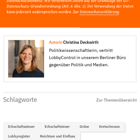
Datenschutzhinweis: Wir verarbeiten Daten auf der Grundlage der EU-
Datenschutz-Grundverordnung (Art. 6 Abs. 1). Der Verwendung der Daten
kann jederzeit widersprochen werden. Zur
Datenschutzerklärung
.
Autorin
Christina Deckwirth
Politikwissenschaftlerin, vertritt
LobbyControl in unserem Berliner Büro
gegenüber Politik und Medien.
Schlagworte
Zur Themenübersicht
Erbschaftssteuer
Erbschaftsteuer
Grüne
Kretschmann
Lobbyregister
Reichtum und Einfluss