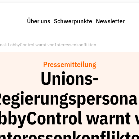
Über uns
Schwerpunkte
Newsletter
al: LobbyControl warnt vor Interessenkonflikten
Pressemitteilung
Unions-
egierungspersona
bbyControl warnt 