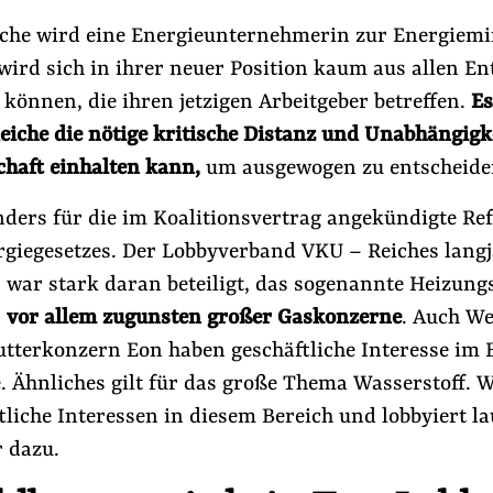
iche wird eine Energieunternehmerin zur Energiemi
wird sich in ihrer neuer Position kaum aus allen E
können, die ihren jetzigen Arbeitgeber betreffen.
Es
Reiche die nötige kritische Distanz und Unabhängigk
chaft einhalten kann,
um ausgewogen zu entscheide
onders für die im Koalitionsvertrag angekündigte Re
giegesetzes. Der Lobbyverband VKU – Reiches langj
 war stark daran beteiligt, das sogenannte Heizung
us der Lobbywelt
#Lobby-Fußspur
–
vor allem zugunsten großer Gaskonzerne
. Auch We
tterkonzern Eon haben geschäftliche Interesse im 
Folge Uns
. Ähnliches gilt für das große Thema Wasserstoff. 
Facebook
Mastodon
Bluesky
Instagram
Youtube
LinkedIn
Feed
Newslette
tliche Interessen in diesem Bereich und lobbyiert la
r dazu.