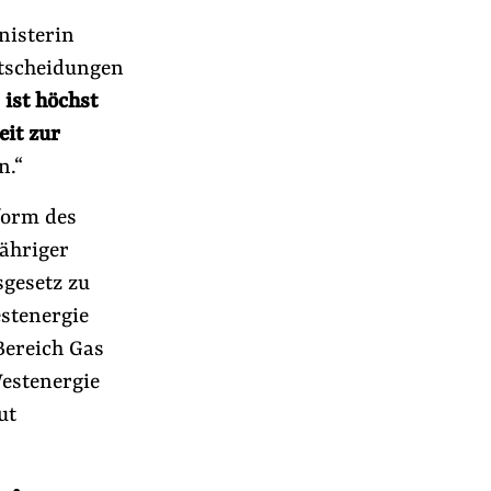
nisterin
ntscheidungen
 ist höchst
eit zur
n.“
form des
ähriger
sgesetz zu
stenergie
Bereich Gas
Westenergie
r
ut