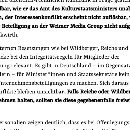
den öffentlich-rechtlichen Rundfunk in Frage gestel
lbar, wie er das Amt des Kulturstaatsministers una
, der Interessenkonflikt erscheint nicht auflösbar
 Beteiligung an der Weimer Media Group nicht aufgi
ckwirth.
xternen Besetzungen wie bei Wildberger, Reiche un
cke bei den Integritätsregeln für Mitglieder der
ng relevant. Es gibt in Deutschland – im Gegensatz
ern – für Minister*innen und Staatssekretäre keine
nternehmensbeteiligungen zu machen. Sich daraus
flikte bleiben unsichtbar
. Falls Reiche oder Wildbe
hmen halten, sollten sie diese gegebenenfalls freiwi
ersonalien zeigen deutlich, dass es bei Offenlegungs