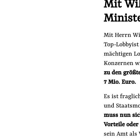
Mit Wi
Minist
Mit Herrn Wi
Top-Lobbyist
mächtigen Lo
Konzernen wi
zu den größt
7 Mio. Euro.
Es ist fragli
und Staatsmo
muss nun sich
Vorteile ode
sein Amt als