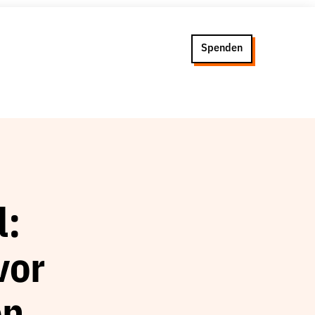
Spenden
l:
vor