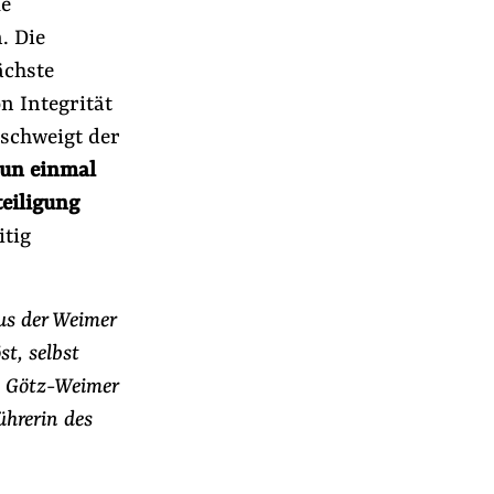
ue
. Die
ächste
n Integrität
schweigt der
nun einmal
eiligung
itig
us der Weimer
st, selbst
ne Götz-Weimer
ührerin des