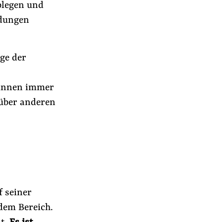
blegen und
idungen
ge der
*innen immer
über anderen
f seiner
dem Bereich.