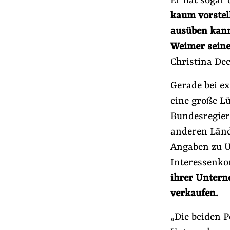
Er hat sogar 
kaum vorstel
ausüben kann
Weimer seine
Christina De
Gerade bei e
eine große Lü
Bundesregieru
anderen Länd
Angaben zu U
Interessenkon
ihrer Unterne
verkaufen.
„Die beiden P