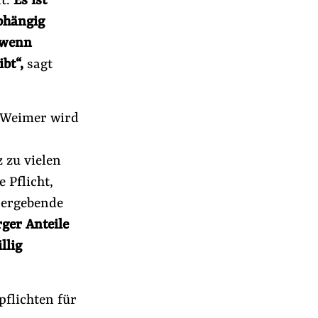
lt.
Es ist
bhängig
, wenn
bt“,
sagt
d Weimer wird
 zu vielen
 Pflicht,
 ergebende
rger Anteile
llig
pflichten für