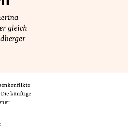
en
herina
r gleich
ldberger
ssenkonflikte
Die künftige
ener
: