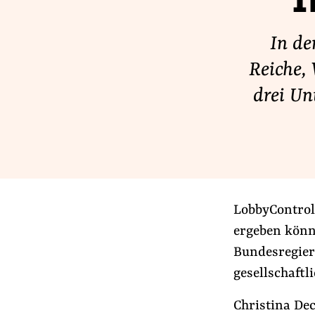
I
Lobbykontrolle und Regeln
Lobbyismus und Klima
In de
Macht der Digitalkonzerne
Reiche,
drei Un
Spenden & Fördern
Fördermitglied werden
Jetzt Spenden
Geschenkspende
LobbyControl 
Bußgelder und Geldauflagen
ergeben könn
Projektspende
Bundesregier
Testamentsspende
gesellschaftl
Christina De