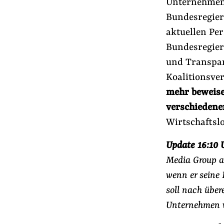
Unternehmens
Bundesregier
aktuellen Per
Bundesregieru
und Transpar
Koalitionsve
mehr beweise
verschiedener
Wirtschaftslo
Update 16:10 
Media Group au
wenn er seine 
soll nach über
Unternehmen 