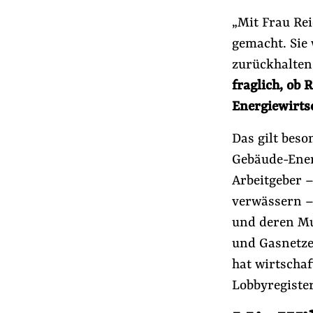
Presse
„Mit Frau Re
Newsletter
gemacht. Sie 
Appelle unterzeichnen
zurückhalten 
Kontakt
fraglich, ob 
Impressum
Energiewirts
Das gilt bes
Gebäude-Ener
Suche
Arbeitgeber –
auf
#Konzernmacht
#Handelspolitik
#A
der
verwässern 
Website
und deren Mu
und Gasnetze
hat wirtschaf
Lobbyregiste