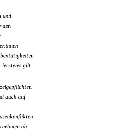
n und
r den
e
er:innen
ebentätigkeiten
etzteres gilt
zeigepflichten
nd auch auf
ssenkonflikten
ernehmen ab