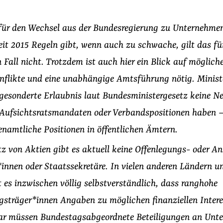
für den Wechsel aus der Bundesregierung zu Unternehme
it 2015 Regeln gibt, wenn auch zu schwache, gilt das fü
Fall nicht. Trotzdem ist auch hier ein Blick auf möglich
nflikte und eine unabhängige Amtsführung nötig. Minist
gesonderte Erlaubnis laut Bundesministergesetz keine N
Aufsichtsratsmandaten oder Verbandspositionen haben – l
enamtliche Positionen in öffentlichen Ämtern.
tz von Aktien gibt es aktuell keine Offenlegungs- oder An
*innen oder Staatssekretäre. In vielen anderen Ländern u
 es inzwischen völlig selbstverständlich, dass ranghohe
sträger*innen Angaben zu möglichen finanziellen Intere
r müssen Bundestagsabgeordnete Beteiligungen an Unt