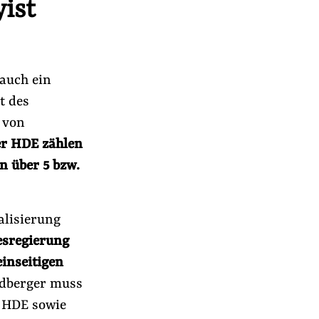
ist
auch ein
t des
 von
er HDE zählen
n über 5 bzw.
alisierung
esregierung
einseitigen
dberger muss
s HDE sowie