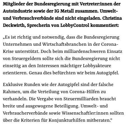
Mitglieder der Bundesregierung mit Vertreter:innen der
der
Folge Uns
Autoindustrie sowie der IG Metall zusammen. Umwelt-
Website
Facebook
Mastodon
Bluesky
Instagram
Youtube
LinkedIn
Feed
Newslette
und Verbrauchverbände sind nicht eingeladen. Christina
Deckwirth, Sprecherin von LobbyControl kommentiert:
„Es ist richtig und notwendig, dass die Bundesregierung
Unternehmen und Wirtschaftsbranchen in der Corona-
Krise unterstützt. Doch beim milliardenschweren Einsatz
von Steuergeldern sollte sich die Bundesregierung nicht
einseitig an den Interessen mächtiger Lobbyakteure
orientieren. Genau dies befürchten wir beim Autogipfel.
Exklusive Runden wie der Autogipfel sind der falsche
Rahmen, um die Verteilung von Corona-Hilfen zu
verhandeln. Die Vergabe von Steuermilliarden braucht
breite und ausgewogene Beteiligung. Umwelt- und
Verbraucherverbände sowie Wissenschaftler:innen sollten
über die Kriterien für Konjunkturhilfen mitberaten."