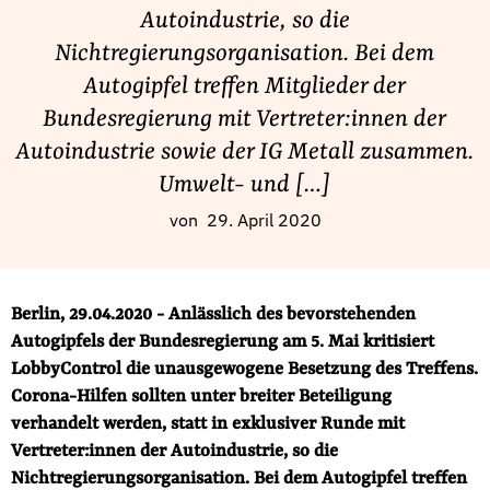
Fördermitglied werden
Autoindustrie, so die
Jetzt Spenden
Nichtregierungsorganisation. Bei dem
Geschenkspende
Autogipfel treffen Mitglieder der
Bußgelder und Geldauflagen
Bundesregierung mit Vertreter:innen der
Autoindustrie sowie der IG Metall zusammen.
Projektspende
Umwelt- und […]
Testamentsspende
Presse
von
29. April 2020
Newsletter
Appelle unterzeichnen
Berlin, 29.04.2020 - Anlässlich des bevorstehenden
Kontakt
Autogipfels der Bundesregierung am 5. Mai kritisiert
Impressum
LobbyControl die unausgewogene Besetzung des Treffens.
Corona-Hilfen sollten unter breiter Beteiligung
verhandelt werden, statt in exklusiver Runde mit
Vertreter:innen der Autoindustrie, so die
Suche
Nichtregierungsorganisation. Bei dem Autogipfel treffen
auf