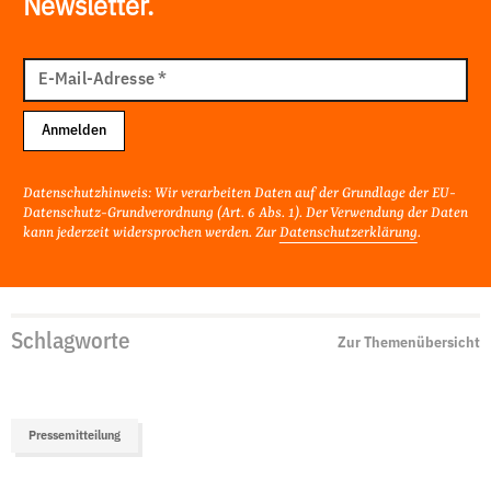
Newsletter.
E-
Mail
E-Mail-Adresse
*
Adresse
Anmelden
Datenschutzhinweis: Wir verarbeiten Daten auf der Grundlage der EU-
Datenschutz-Grundverordnung (Art. 6 Abs. 1). Der Verwendung der Daten
kann jederzeit widersprochen werden. Zur
Datenschutzerklärung
.
Schlagworte
Zur Themenübersicht
Pressemitteilung