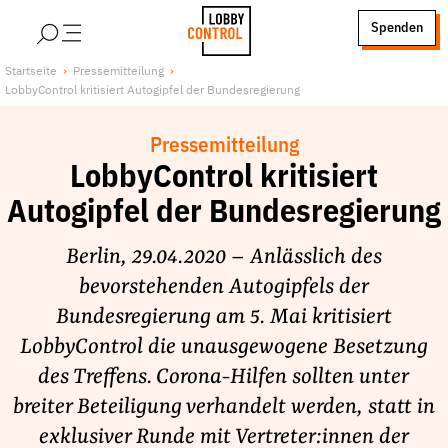
alt springen
Spenden
LobbyControl
Über uns
Startseite
Pressemitteilung
LobbyControl kritisiert Autogipfel der Bundesregierung
StartSeite
Lobby FAQs
Team
Pressemitteilung
Finanzierung
LobbyControl kritisiert
Jobs
Autogipfel der Bundesregierung
Publikationen und Material
Berlin, 29.04.2020 – Anlässlich des
Lobbykritische Stadtführungen
bevorstehenden Autogipfels der
Unsere Schwerpunkte
Bundesregierung am 5. Mai kritisiert
Lobbykontrolle und Regeln
LobbyControl die unausgewogene Besetzung
Lobbyismus und Klima
des Treffens. Corona-Hilfen sollten unter
Macht der Digitalkonzerne
breiter Beteiligung verhandelt werden, statt in
Spenden & Fördern
exklusiver Runde mit Vertreter:innen der