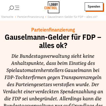
alt springen
Spenden
LobbyControl
Über uns
Startseite
Parteienfinanzierung
Gauselmann-Gelder für FDP – alles ok?
StartSeite
Lobby FAQs
Parteienfinanzierung
Team
Gauselmann-Gelder für FDP –
Finanzierung
alles ok?
Jobs
Publikationen und Material
Die Bundestagsverwaltung sieht keine
Lobbykritische Stadtführungen
Anhaltspunkte, dass beim Einstieg des
Spielautomatenherstellers Gauselmann bei
Unsere Schwerpunkte
FDP-Tochterfirmen gegen Transparenzregeln
Lobbykontrolle und Regeln
des Parteiengesetzes verstoßen wurde. Der
Lobbyismus und Klima
Verdacht einer verdeckten Spendenzahlung an
Macht der Digitalkonzerne
die FDP sei unbegründet. Allerdings kann die
Spenden & Fördern