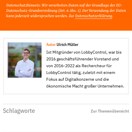
Datenschutzhinweis: Wir verarbeiten Daten auf der Grundlage der EU-
Datenschutz-Grundverordnung (Art. 6 Abs. 1). Der Verwendung der Daten
kann jederzeit widersprochen werden. Zur
Datenschutzerklärung
.
Autor
Ulrich Müller
Ist Mitgründer von LobbyControl, war bis
2016 geschäftsführender Vorstand und
von 2016-2022 als Rechercheur für
LobbyControl tätig, zuletzt mit einem
Fokus auf Digitalkonzerne und die
ökonomische Macht großer Unternehmen.
Schlagworte
Zur Themenübersicht