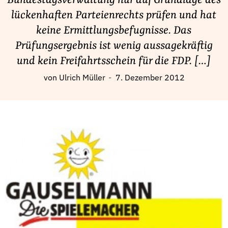
Bundestagsverwaltung nur auf Grundlage des
Fördermitglied werden
lückenhaften Parteienrechts prüfen und hat
Jetzt Spenden
keine Ermittlungsbefugnisse. Das
Geschenkspende
Prüfungsergebnis ist wenig aussagekräftig
Bußgelder und Geldauflagen
und kein Freifahrtsschein für die FDP. […]
Projektspende
von
Ulrich Müller
7. Dezember 2012
Testamentsspende
Presse
Newsletter
Appelle unterzeichnen
Kontakt
Impressum
Suche
auf