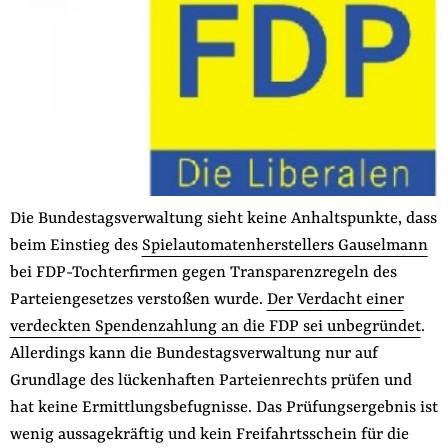
der
Folge Uns
Website
Facebook
Mastodon
Bluesky
Instagram
Youtube
LinkedIn
Feed
Newslette
Die Bundestagsverwaltung sieht keine Anhaltspunkte, dass
beim Einstieg des
Spielautomatenherstellers Gauselmann
bei FDP-Tochterfirmen gegen Transparenzregeln des
Parteiengesetzes verstoßen wurde.
Der Verdacht einer
verdeckten Spendenzahlung an die FDP sei unbegründet
.
Allerdings kann die Bundestagsverwaltung nur auf
Grundlage des lückenhaften Parteienrechts prüfen und
hat keine Ermittlungsbefugnisse. Das Prüfungsergebnis ist
wenig aussagekräftig und kein Freifahrtsschein für die