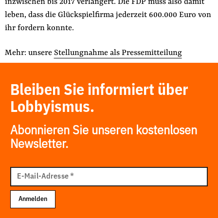
inzwischen bis 2017 verlängert. Die FDP muss also damit
leben, dass die Glückspielfirma jederzeit 600.000 Euro von
ihr fordern konnte.
Mehr: unsere
Stellungnahme als Pressemitteilung
Bleiben Sie informiert über
Lobbyismus.
Abonnieren Sie unseren kostenlosen
Newsletter.
E-
Mail
E-Mail-Adresse
*
Adresse
Anmelden