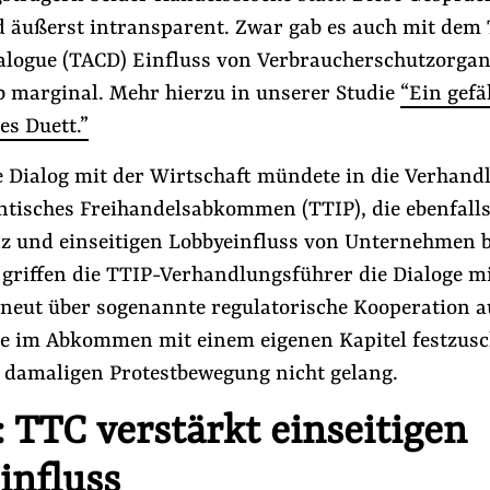
d äußerst intransparent. Zwar gab es auch mit dem 
logue (TACD) Einfluss von Verbraucherschutzorgan
eb marginal. Mehr hierzu in unserer Studie
“Ein gefä
es Duett.”
ge Dialog mit der Wirtschaft mündete in die Verhan
ntisches Freihandelsabkommen (TTIP), die ebenfalls
z und einseitigen Lobbyeinfluss von Unternehmen b
 griffen die TTIP-Verhandlungsführer die Dialoge mi
rneut über sogenannte regulatorische Kooperation a
ie im Abkommen mit einem eigenen Kapitel festzusc
 damaligen Protestbewegung nicht gelang.
 TTC verstärkt einseitigen
influss