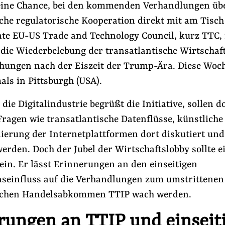
eine Chance, bei den kommenden Verhandlungen übe
che regulatorische Kooperation direkt mit am Tisch 
te EU-US Trade and Technology Council, kurz TTC, i
r die Wiederbelebung der transatlantische Wirtschaf
hungen nach der Eiszeit der Trump-Ära. Diese Woche
als in Pittsburgh (USA).
die Digitalindustrie begrüßt die Initiative, sollen d
ragen wie transatlantische Datenflüsse, künstliche 
lierung der Internetplattformen dort diskutiert un
n
#Lobbyismus in der EU
#Lobbyregister
rden. Doch der Jubel der Wirtschaftslobby sollte e
ein. Er lässt Erinnerungen an den einseitigen
Folge Uns
einfluss auf die Verhandlungen zum umstrittenen
Facebook
Mastodon
Bluesky
Instagram
Youtube
LinkedIn
Feed
Newslette
ischen Handelsabkommen TTIP wach werden.
rungen an TTIP und einseit