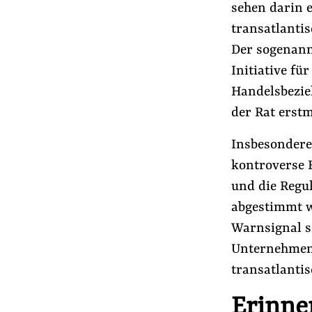
sehen darin 
Presse
transatlantis
Newsletter
Der sogenann
Appelle unterzeichnen
Initiative fü
Kontakt
Handelsbezie
Impressum
der Rat erstm
Insbesondere 
Suche
kontroverse F
auf
und die Regu
#Handelspolitik
#Lobbyismus an Schule
der
abgestimmt we
Website
Warnsignal s
Unternehmens
transatlant
Erinne