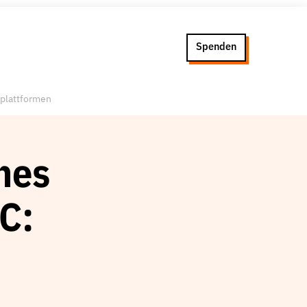
Spenden
tplattformen
hes
C: