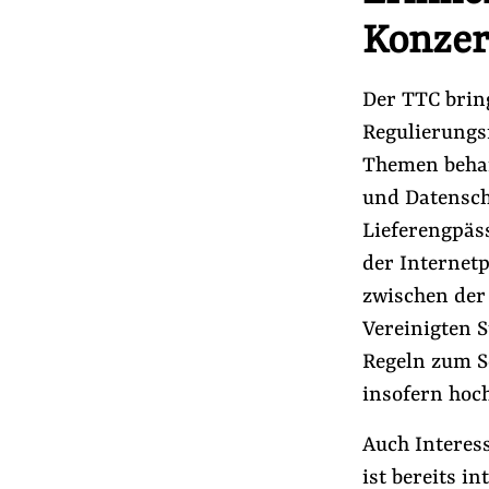
Konzer
Der TTC brin
Regulierungs
Themen behan
und Datenschu
Lieferengpäss
der Internetp
zwischen der
Vereinigten S
Regeln zum Sc
insofern hoc
Auch Interes
ist bereits i