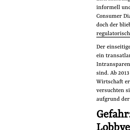
informell un
Consumer Dia
doch der bli
regulatorisch
Der einseiti
ein transatla
Intransparen
sind. Ab 2013
Wirtschaft e
versuchten s
aufgrund der
Gefahr:
Lobbye