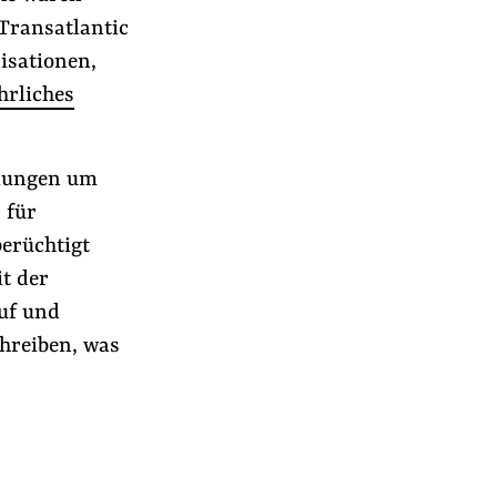
Transatlantic
isationen,
hrliches
dlungen um
 für
erüchtigt
t der
uf und
hreiben, was