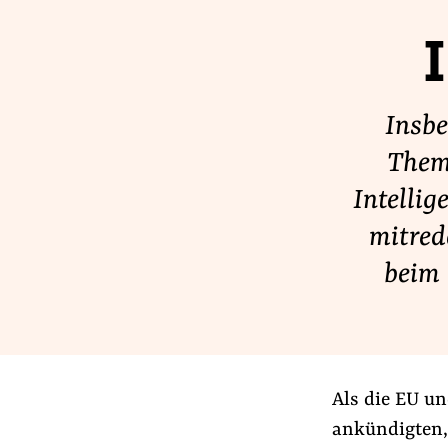
Lobbykontrolle und Regeln
Lobbyismus und Klima
Macht der Digitalkonzerne
Insbe
Theme
Spenden & Fördern
Intelli
Fördermitglied werden
mitred
Jetzt Spenden
beim
Geschenkspende
Bußgelder und Geldauflagen
Projektspende
Testamentsspende
Als die EU u
ankündigten,