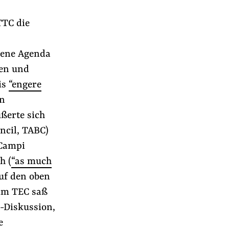
TTC die
tene Agenda
ben und
is
“engere
on
ußerte sich
ncil, TABC)
 Campi
h (
“as much
 auf den oben
eim TEC saß
e-Diskussion,
e