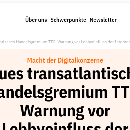
Über uns
Schwerpunkte
Newsletter
ntisches Handelsgremium TTC: Warnung vor Lobbyeinfluss der Interne
Macht der Digitalkonzerne
ues transatlantisc
andelsgremium TT
Warnung vor