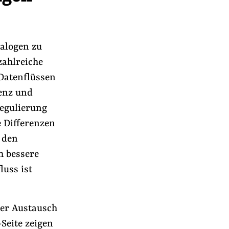
ialogen zu
ahlreiche
Datenflüssen
genz und
Regulierung
e Differenzen
 den
h bessere
luss ist
ser Austausch
-Seite zeigen