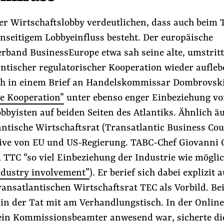
er Wirtschaftslobby verdeutlichen, dass auch beim 
nseitigem Lobbyeinfluss besteht. Der europäische
erband BusinessEurope etwa sah seine alte, umstrit
antischer regulatorischer Kooperation wieder aufle
ich in einem Brief an Handelskommissar Dombrovsk
he Kooperation”
unter ebenso enger Einbeziehung v
bbyisten auf beiden Seiten des Atlantiks. Ähnlich ä
ntische Wirtschaftsrat (Transatlantic Business Cou
ative von EU und US-Regierung. TABC-Chef Giovanni
 TTC “so viel Einbeziehung der Industrie wie möglic
industry involvement”
). Er berief sich dabei explizit
ansatlantischen Wirtschaftsrat TEC als Vorbild. B
 in der Tat mit am Verhandlungstisch. In der Onlin
 ein Kommissionsbeamter anwesend war, sicherte di