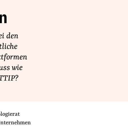
n
ei den
tliche
ttformen
uss wie
TTIP?
logierat
 Unternehmen