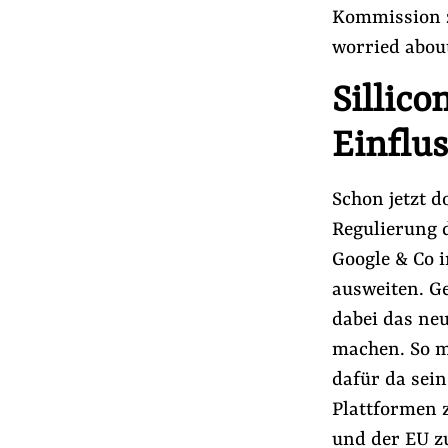
Kommission z
worried about
Sillic
Einflu
Schon jetzt d
Regulierung 
Google & Co i
ausweiten. Ge
dabei das neu
machen. So m
dafür da sein
Plattformen 
und der EU zu