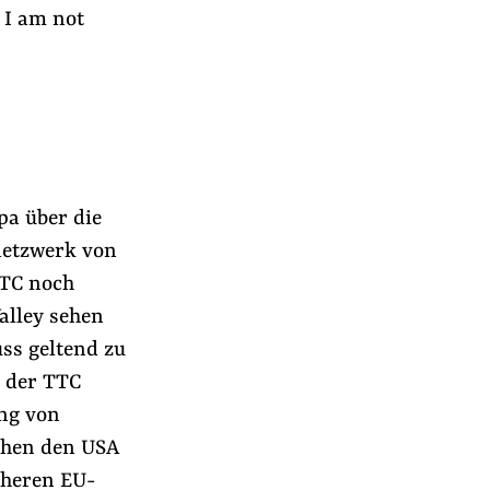
 I am not
pa über die
etzwerk von
TTC noch
alley sehen
uss geltend zu
s der TTC
ung von
chen den USA
öheren EU-