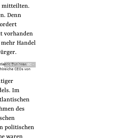
mitteilten.
en. Denn
fordert
cht vorhanden
f mehr Handel
ürger.
atlantic Business
Screenshot TABC
-
ahlreiche CEOs von
tiger
dels. Im
tlantischen
ahmen des
ischen
 politischen
che waren