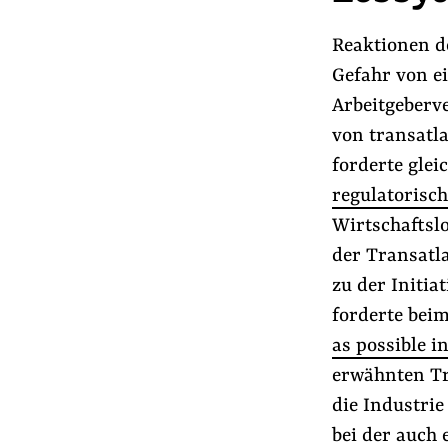
Reaktionen d
Gefahr von ei
Arbeitgeberv
von transatl
forderte gle
regulatorisc
Wirtschaftslo
der Transatla
zu der Initi
forderte beim
as possible 
erwähnten Tr
die Industrie
bei der auch