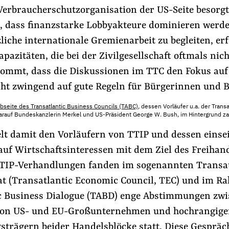
erbraucherschutzorganisation der US-Seite besorgt 
ei, dass finanzstarke Lobbyakteure dominieren werd
liche internationale Gremienarbeit zu begleiten, er
apazitäten, die bei der Zivilgesellschaft oftmals ni
kommt, dass die Diskussionen im TTC den Fokus au
cht zwingend auf gute Regeln für Bürgerinnen und B
seite des Transatlantic Business Councils (TABC)
, dessen Vorläufer u.a. der Trans
arauf Bundeskanzlerin Merkel und US-Präsident George W. Bush, im Hintergrund z
lt damit den Vorläufern von TTIP und dessen einsei
auf Wirtschaftsinteressen mit dem Ziel des Freihan
TTIP-Verhandlungen fanden im sogenannten Transa
at (Transatlantic Economic Council, TEC) und im R
c Business Dialogue (TABD) enge Abstimmungen zw
on US- und EU-Großunternehmen und hochrangigen
strägern beider Handelsblöcke statt. Diese Gesprä