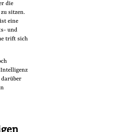
r die
zu sitzen.
st eine
ts- und
 trift sich
och
Intelligenz
d darüber
in
r
igen