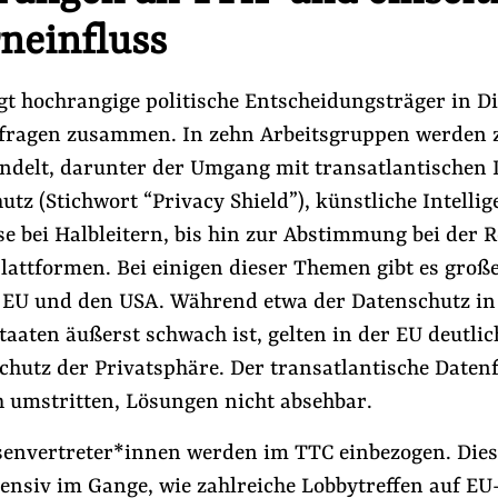
neinfluss
gt hochrangige politische Entscheidungsträger in D
fragen zusammen. In zehn Arbeitsgruppen werden z
delt, darunter der Umgang mit transatlantischen 
tz (Stichwort “Privacy Shield”), künstliche Intelli
e bei Halbleitern, bis hin zur Abstimmung bei der 
lattformen. Bei einigen dieser Themen gibt es groß
 EU und den USA. Während etwa der Datenschutz in
taaten äußerst schwach ist, gelten in der EU deutlic
hutz der Privatsphäre. Der transatlantische Datenf
h umstritten, Lösungen nicht absehbar.
senvertreter*innen werden im TTC einbezogen. Die
ntensiv im Gange, wie zahlreiche Lobbytreffen auf EU