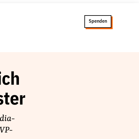
Spenden
ich
ster
dia-
ÖVP-