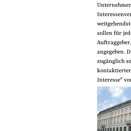
Unternehmens-
Interessenve
weitgehendst
sollen für je
Auftraggeber
angegeben. Di
zugänglich se
kontaktierten
Interesse“ vo