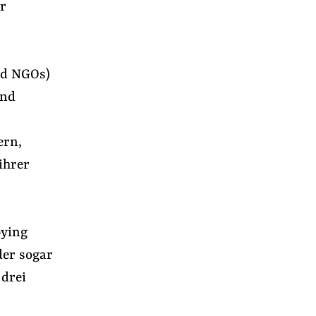
er
nd NGOs)
ind
ern,
ihrer
bying
der sogar
 drei