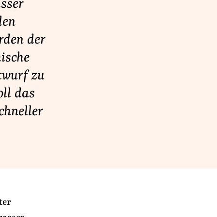
sser
len
rden der
hische
twurf zu
oll das
chneller
ter