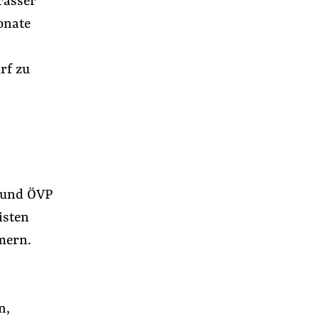
rasser
onate
rf zu
Ö und ÖVP
isten
mern.
r
n,