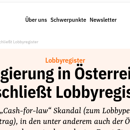
Über uns
Schwerpunkte
Newsletter
chließt Lobbyregister
Lobbyregister
gierung in Österre
chließt Lobbyregi
 „Cash-for-law“ Skandal (zum Lobbype
trag), in den unter anderem auch der 