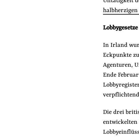
Untätigkeit d
halbherzigen
Lobbygesetze
In Irland wu
Eckpunkte zu
Agenturen, U
Ende Februar 
Lobbyregiste
verpflichtend
Die drei bri
entwickelten
Lobbyeinflüss