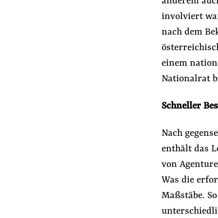
anderem auch
Presse
involviert wa
Newsletter
nach dem Bek
Appelle unterzeichnen
österreichisc
Kontakt
einem nation
Impressum
Nationalrat 
Schneller Be
Suche
auf
#Lobbyregister
#Lobbyismus und Klima
Nach gegense
der
enthält das L
Website
von Agenture
Was die erfor
Maßstäbe. So 
unterschiedl