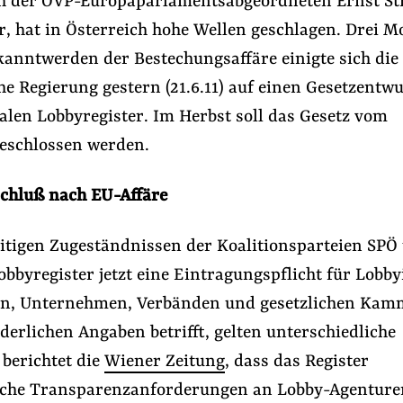
 der ÖVP-Europaparlamentsabgeordneten Ernst St
r, hat in Österreich hohe Wellen geschlagen. Drei M
anntwerden der Bestechungsaffäre einigte sich die
he Regierung gestern (21.6.11) auf einen Gesetzentwu
alen Lobbyregister. Im Herbst soll das Gesetz vom
beschlossen werden.
schluß nach EU-Affäre
#Nebeneinkünfte
#Macht der Digitalkonzerne
itigen Zugeständnissen der Koalitionsparteien SP
obbyregister jetzt eine Eintragungspflicht für Lobby
n, Unternehmen, Verbänden und gesetzlichen Kam
Folge Uns
derlichen Angaben betrifft, gelten unterschiedliche
Facebook
Mastodon
Bluesky
Instagram
Youtube
LinkedIn
Feed
Newslette
berichtet die
Wiener Zeitung
, dass das Register
iche Transparenzanforderungen an Lobby-Agenture