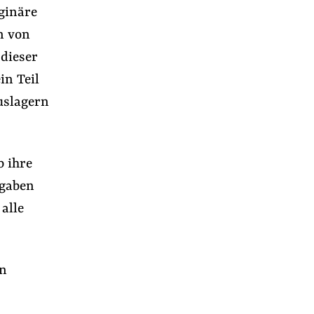
iginäre
n von
dieser
in Teil
uslagern
b ihre
ngaben
alle
en