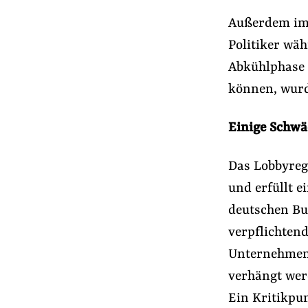
Außerdem im 
Politiker wä
Abkühlphase 
können, wurd
Einige Schwä
Das Lobbyregi
und erfüllt e
deutschen Bun
verpflichten
Unternehmen
verhängt wer
Ein Kritikpun