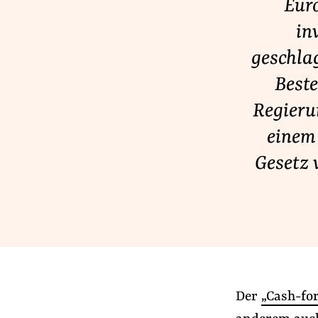
Eur
Lobbykontrolle und Regeln
in
Lobbyismus und Klima
geschla
Macht der Digitalkonzerne
Beste
Regieru
Spenden & Fördern
einem 
Fördermitglied werden
Gesetz 
Jetzt Spenden
Geschenkspende
Bußgelder und Geldauflagen
Projektspende
Testamentsspende
Der
„Cash-fo