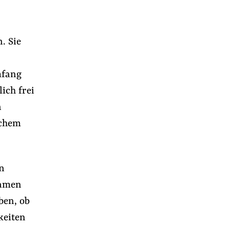
. Sie
mfang
ich frei
n
ichem
n
Namen
ben, ob
keiten