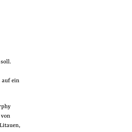
soll.
 auf ein
urphy
 von
Litauen,