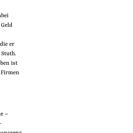
abei
 Geld
 die er
 Stuth.
ben ist
n Firmen
he –
-