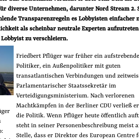
für diverse Unternehmen, darunter Nord Stream 2. S
fehlende Transparenzregeln es Lobbyisten einfacher
lichkeit als scheinbar neutrale Experten aufzutrete
s Lobbyist zu verschleiern.
Friedbert Pflüger war früher ein aufstrebend
Politiker, ein Außenpolitiker mit guten
transatlantischen Verbindungen und zeitweis
n der EU
#Lobbyismus und Klima
#Lobbyregister
Parlamentarischer Staatssekretär im
Verteidigungsministerium. Nach verlorenen
Machtkämpfen in der Berliner CDU verließ er
Folge Uns
üger
Facebook
Mastodon
Bluesky
Instagram
Youtube
LinkedIn
Feed
Newslette
die Politik. Wenn Pflüger heute öffentlich auft
s
steht in seiner Personenbeschreibung meist a
o:
Stelle, dass er Direktor des European Centre f