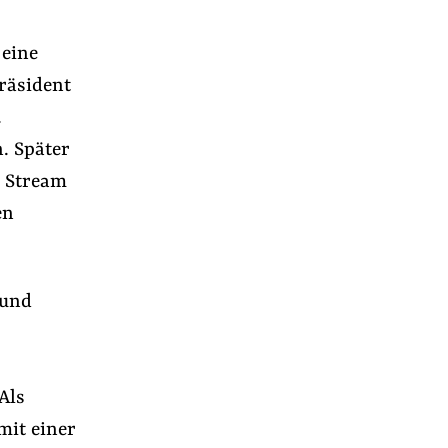
 eine
räsident
.
. Später
d Stream
en
 und
Als
mit einer