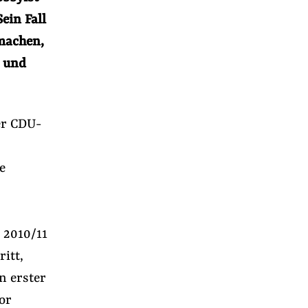
ein Fall
 machen,
n und
er CDU-
e
 2010/11
r
ritt,
n erster
or