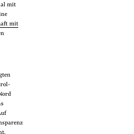
al mit
ine
aft mit
en
gten
rol-
 Nord
as
Auf
ansparenz
nt.