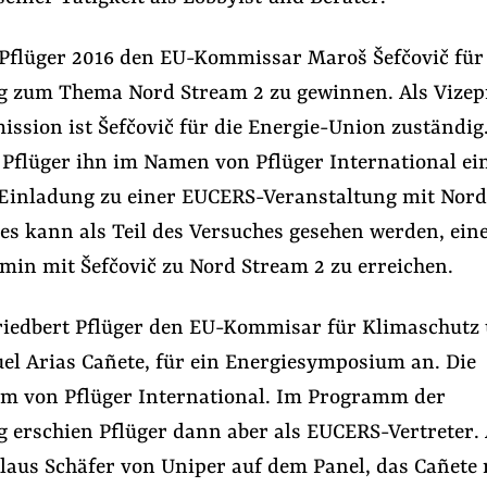
 Pflüger 2016 den EU-Kommissar Maroš Šefčovič für
g zum Thema Nord Stream 2 zu gewinnen. Als Vizep
ssion ist Šefčovič für die Energie-Union zuständig
 Pflüger ihn im Namen von Pflüger International ein
e Einladung zu einer EUCERS-Veranstaltung mit Nor
es kann als Teil des Versuches gesehen werden, ein
min mit Šefčovič zu Nord Stream 2 zu erreichen.
Friedbert Pflüger den EU-Kommisar für Klimaschutz
uel Arias Cañete, für ein Energiesymposium an. Die
m von Pflüger International. Im Programm der
g erschien Pflüger dann aber als EUCERS-Vertreter. 
laus Schäfer von Uniper auf dem Panel, das Cañete 