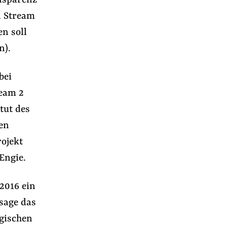
ansparenz
rd Stream
en soll
n).
bei
ream 2
itut des
hen
rojekt
Engie.
 2016 ein
sage das
gischen