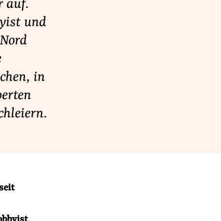
r auf.
byist und
 Nord
e
chen, in
perten
chleiern.
seit
obbyist