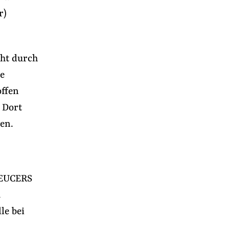
r)
eht durch
se
offen
 Dort
wen.
 EUCERS
.
le bei