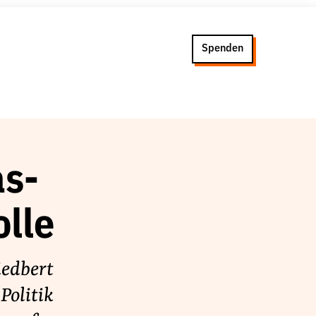
Spenden
as-
olle
iedbert
Politik