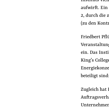
Instituts vi
aufwirft. Ein
2, durch die 
(zu den Kont
Friedbert Pfl
Veranstaltun
ein. Das Inst
King’s Colleg
Energiekonze
beteiligt sin
Zugleich hat 
Auftragsverh
Unternehmen 