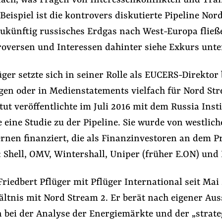
elfach, was Fragen von Interessenkonflikten und Tr
 Beispiel ist die kontrovers diskutierte Pipeline No
zukünftig russisches Erdgas nach West-Europa fließ
roversen und Interessen dahinter siehe Exkurs unte
üger setzte sich in seiner Rolle als EUCERS-Direktor 
gen oder in Medienstatements vielfach für Nord St
itut veröffentlichte im Juli 2016 mit dem Russia Inst
e eine Studie zu der Pipeline. Sie wurde von westlic
rnen finanziert, die als Finanzinvestoren an dem P
d: Shell, OMV, Wintershall, Uniper (früher E.ON) und 
Friedbert Pflüger mit Pflüger International seit Mai
ältnis mit Nord Stream 2. Er berät nach eigener Aus
bei der Analyse der Energiemärkte und der „strate