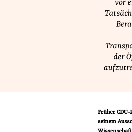
vor e
Lobbykontrolle und Regeln
Tatsächl
Lobbyismus und Klima
Bera
Macht der Digitalkonzerne
Transpa
Spenden & Fördern
der Ö
Fördermitglied werden
aufzutre
Jetzt Spenden
Geschenkspende
Bußgelder und Geldauflagen
Projektspende
Testamentsspende
Früher CDU-Po
seinem Aussch
Wissenschaftl