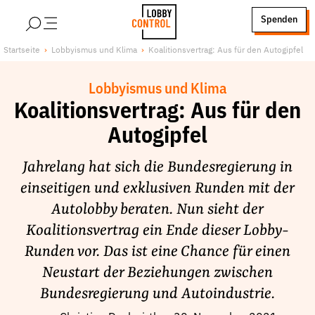
alt springen
Spenden
LobbyControl
Über uns
Startseite
Lobbyismus und Klima
Koalitionsvertrag: Aus für den Autogipfel
StartSeite
Lobby FAQs
Lobbyismus und Klima
Team
Koalitionsvertrag: Aus für den
Finanzierung
Autogipfel
Jobs
Publikationen und Material
Jahrelang hat sich die Bundesregierung in
Lobbykritische Stadtführungen
einseitigen und exklusiven Runden mit der
Autolobby beraten. Nun sieht der
Unsere Schwerpunkte
Koalitionsvertrag ein Ende dieser Lobby-
Lobbykontrolle und Regeln
Runden vor. Das ist eine Chance für einen
Lobbyismus und Klima
Neustart der Beziehungen zwischen
Macht der Digitalkonzerne
Bundesregierung und Autoindustrie.
Spenden & Fördern