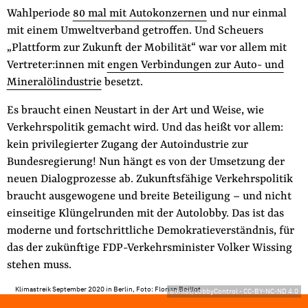
Wahlperiode
80 mal mit Autokonzernen
und nur einmal
mit einem Umweltverband getroffen. Und Scheuers
„Plattform zur Zukunft der Mobilität“ war vor allem mit
Vertreter:innen mit
engen Verbindungen zur Auto- und
Mineralölindustrie
besetzt.
Es braucht einen Neustart in der Art und Weise, wie
Verkehrspolitik gemacht wird. Und das heißt vor allem:
kein privilegierter Zugang der Autoindustrie zur
Bundesregierung! Nun hängt es von der Umsetzung der
neuen Dialogprozesse ab. Zukunftsfähige Verkehrspolitik
braucht ausgewogene und breite Beteiligung – und nicht
einseitige Klüngelrunden mit der Autolobby. Das ist das
moderne und fortschrittliche Demokratieverständnis, für
das der zukünftige FDP-Verkehrsminister Volker Wissing
stehen muss.
Klimastreik September 2020 in Berlin, Foto: Florian Boillot
Boillot/LobbyControl
-
CC-BY-NC-ND 4.0