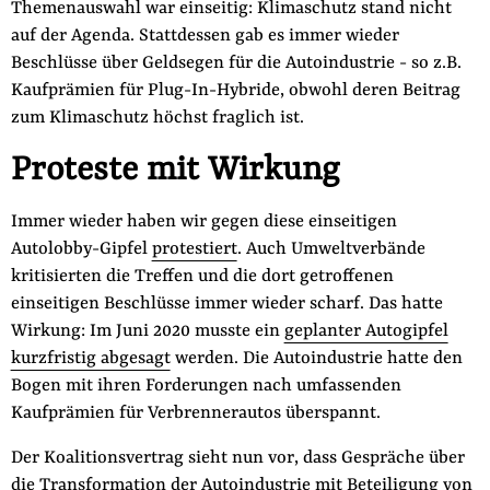
Themenauswahl war einseitig: Klimaschutz stand nicht
der
Folge Uns
auf der Agenda. Stattdessen gab es immer wieder
Website
Facebook
Mastodon
Bluesky
Instagram
Youtube
LinkedIn
Feed
Newslette
Beschlüsse über Geldsegen für die Autoindustrie - so z.B.
Kaufprämien für Plug-In-Hybride, obwohl deren Beitrag
zum Klimaschutz höchst fraglich ist.
Proteste mit Wirkung
Immer wieder haben wir gegen diese einseitigen
Autolobby-Gipfel
protestiert
. Auch Umweltverbände
kritisierten die Treffen und die dort getroffenen
einseitigen Beschlüsse immer wieder scharf. Das hatte
Wirkung: Im Juni 2020 musste ein
geplanter Autogipfel
kurzfristig abgesagt
werden. Die Autoindustrie hatte den
Bogen mit ihren Forderungen nach umfassenden
Kaufprämien für Verbrennerautos überspannt.
Der Koalitionsvertrag sieht nun vor, dass Gespräche über
die Transformation der Autoindustrie mit Beteiligung von