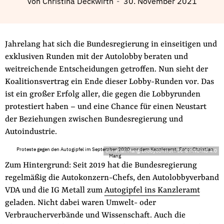
von
Christina Deckwirth
30. November 2021
Fördermitglied werden
Jetzt Spenden
Geschenkspende
Jahrelang hat sich die Bundesregierung in einseitigen und
Bußgelder und Geldauflagen
exklusiven Runden mit der Autolobby beraten und
Projektspende
weitreichende Entscheidungen getroffen. Nun sieht der
Koalitionsvertrag ein Ende dieser Lobby-Runden vor. Das
Testamentsspende
ist ein großer Erfolg aller, die gegen die Lobbyrunden
Presse
protestiert haben – und eine Chance für einen Neustart
Newsletter
der Beziehungen zwischen Bundesregierung und
Autoindustrie.
Appelle unterzeichnen
Kontakt
Proteste gegen den Autogipfel im September 2020 vor dem Kanzleramt, Foto: Christian
Christian Mang/LobbyControl
-
CC-BY-NC-ND 4.0
Mang
Impressum
Zum Hintergrund: Seit 2019 hat die Bundesregierung
regelmäßig die Autokonzern-Chefs, den Autolobbyverband
VDA und die IG Metall zum
Autogipfel ins Kanzleramt
geladen. Nicht dabei waren Umwelt- oder
Suche
Verbraucherverbände und Wissenschaft. Auch die
auf