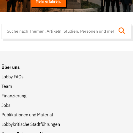
Mehr erfahren.
Suche
auf
der
Website
Über uns
Lobby FAQs
Team
Finanzierung
Jobs
Publikationen und Material
Lobbykritische Stadtführungen