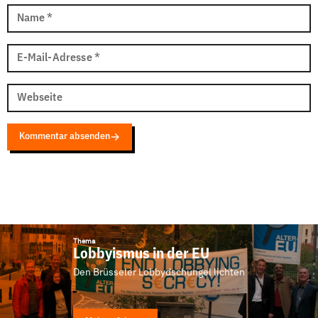
Name
*
E-Mail-Adresse
*
Webseite
Kommentar absenden
Thema
Lobbyismus in der EU
Den Brüsseler Lobbydschungel lichten