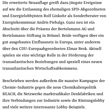
Die erweiterte Neuauflage greift dazu jüngste Ereignisse
der
Folge Uns
auf wie die Entlassung des ehemaligen SPD-Abgeordneten
Website
Facebook
Mastodon
Bluesky
Instagram
Youtube
LinkedIn
Feed
Newslette
und Energielobbyisten Rolf Linkohr als Sonderberater von
Energiekommissar Andris Piebalgs. Ganz neu ist ein
Abschnitt über die Präsenz der Bertelsmann AG und
Bertelsmann-Stiftung in Brüssel. Beide verfügen über ein
gut ausgebautes Einflussnetz in Europa, unter anderem
über den CDU-Europaabgeordneten Elmar Brok. Aktuell
spielen sie eine wichtige Rolle in der Förderung der
transatlantischen Beziehungen und speziell eines neuen
transatlantischen Wirtschaftsabkommens.
Beschrieben werden außerdem die massive Kampagne der
Chemie-Industrie gegen die neue Chemikalienpolitik
REACH, die Netzwerke marktradikaler Denkfabriken und
ihre Verbindungen zur Industrie sowie die Rüstungslobby
und viele weitere interessante Lobby-Beispiele.