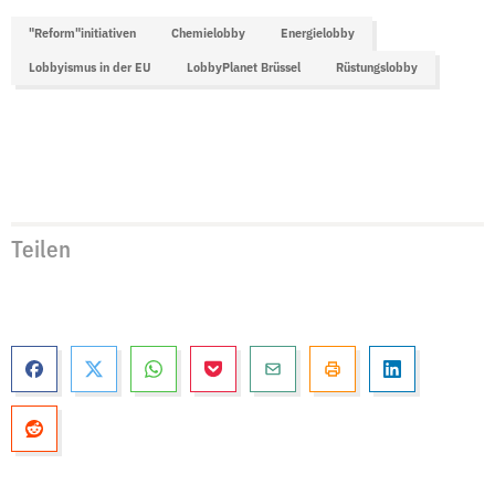
"Reform"initiativen
Chemielobby
Energielobby
Lobbyismus in der EU
LobbyPlanet Brüssel
Rüstungslobby
Teilen