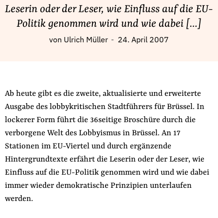
Fördermitglied werden
Leserin oder der Leser, wie Einfluss auf die EU-
Jetzt Spenden
Politik genommen wird und wie dabei […]
Geschenkspende
von
Ulrich Müller
24. April 2007
Bußgelder und Geldauflagen
Projektspende
Testamentsspende
Ab heute gibt es die zweite, aktualisierte und erweiterte
Presse
Ausgabe des lobbykritischen Stadtführers für Brüssel. In
Newsletter
lockerer Form führt die 36seitige Broschüre durch die
Appelle unterzeichnen
verborgene Welt des Lobbyismus in Brüssel. An 17
Kontakt
Stationen im EU-Viertel und durch ergänzende
Hintergrundtexte erfährt die Leserin oder der Leser, wie
Impressum
Einfluss auf die EU-Politik genommen wird und wie dabei
immer wieder demokratische Prinzipien unterlaufen
werden.
Suche
auf