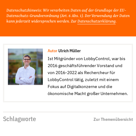
Datenschutzhinweis: Wir verarbeiten Daten auf der Grundlage der EU-
Datenschutz-Grundverordnung (Art. 6 Abs. 1). Der Verwendung der Daten
kann jederzeit widersprochen werden. Zur
Datenschutzerklärung
.
Autor
Ulrich Müller
Ist Mitgründer von LobbyControl, war bis
2016 geschäftsführender Vorstand und
von 2016-2022 als Rechercheur für
LobbyControl tätig, zuletzt mit einem
Fokus auf Digitalkonzerne und die
ökonomische Macht großer Unternehmen.
Schlagworte
Zur Themenübersicht