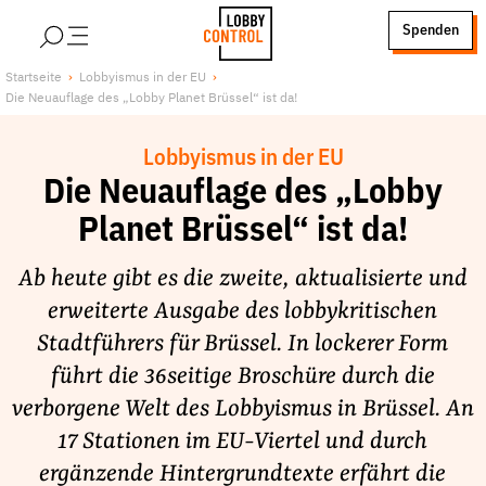
alt springen
Spenden
LobbyControl
Über uns
Startseite
Lobbyismus in der EU
Die Neuauflage des „Lobby Planet Brüssel“ ist da!
StartSeite
Lobby FAQs
Team
Lobbyismus in der EU
Finanzierung
Die Neuauflage des „Lobby
Jobs
Planet Brüssel“ ist da!
Publikationen und Material
Ab heute gibt es die zweite, aktualisierte und
Lobbykritische Stadtführungen
erweiterte Ausgabe des lobbykritischen
Unsere Schwerpunkte
Stadtführers für Brüssel. In lockerer Form
Lobbykontrolle und Regeln
führt die 36seitige Broschüre durch die
Lobbyismus und Klima
verborgene Welt des Lobbyismus in Brüssel. An
Macht der Digitalkonzerne
17 Stationen im EU-Viertel und durch
Spenden & Fördern
ergänzende Hintergrundtexte erfährt die