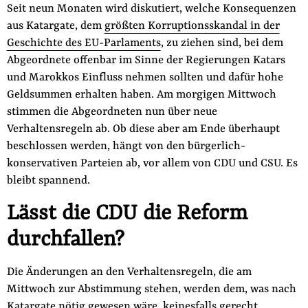
Fördermitglied werden
Seit neun Monaten wird diskutiert, welche Konsequenzen
aus Katargate, dem
größten Korruptionsskandal in der
Jetzt Spenden
Geschichte des EU-Parlaments
, zu ziehen sind, bei dem
Geschenkspende
Abgeordnete offenbar im Sinne der Regierungen Katars
Bußgelder und Geldauflagen
und Marokkos Einfluss nehmen sollten und dafür hohe
Projektspende
Geldsummen erhalten haben. Am morgigen Mittwoch
stimmen die Abgeordneten nun über neue
Testamentsspende
Verhaltensregeln ab. Ob diese aber am Ende überhaupt
Presse
beschlossen werden, hängt von den bürgerlich-
Newsletter
konservativen Parteien ab, vor allem von CDU und CSU. Es
bleibt spannend.
Appelle unterzeichnen
Kontakt
Lässt die CDU die Reform
Impressum
durchfallen?
Die Änderungen an den Verhaltensregeln, die am
Mittwoch zur Abstimmung stehen, werden dem, was nach
Suche
Katargate nötig gewesen wäre, keinesfalls gerecht.
auf