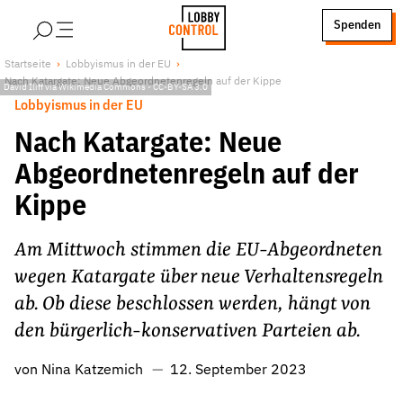
alt springen
Spenden
LobbyControl
Über uns
Startseite
Lobbyismus in der EU
Nach Katargate: Neue Abgeordnetenregeln auf der Kippe
StartSeite
David Iliff via Wikimedia Commons
-
CC-BY-SA 3.0
Lobby FAQs
Lobbyismus in der EU
Team
Nach Katargate: Neue
Finanzierung
Abgeordnetenregeln auf der
Jobs
Kippe
Publikationen und Material
Lobbykritische Stadtführungen
Am Mittwoch stimmen die EU-Abgeordneten
Unsere Schwerpunkte
wegen Katargate über neue Verhaltensregeln
Lobbykontrolle und Regeln
ab. Ob diese beschlossen werden, hängt von
Lobbyismus und Klima
den bürgerlich-konservativen Parteien ab.
Macht der Digitalkonzerne
von
Nina Katzemich
12. September 2023
Spenden & Fördern