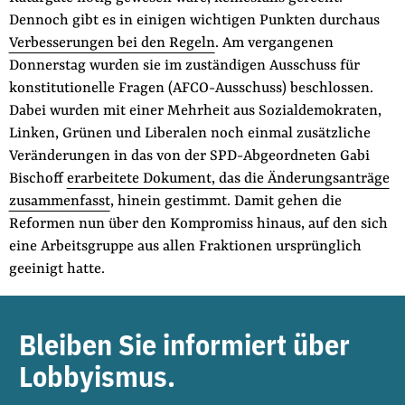
Dennoch gibt es in einigen wichtigen Punkten durchaus
der
Folge Uns
Verbesserungen bei den Regeln
. Am vergangenen
Website
Facebook
Mastodon
Bluesky
Instagram
Youtube
LinkedIn
Feed
Newslette
Donnerstag wurden sie im zuständigen Ausschuss für
konstitutionelle Fragen (AFCO-Ausschuss) beschlossen.
Dabei wurden mit einer Mehrheit aus Sozialdemokraten,
Linken, Grünen und Liberalen noch einmal zusätzliche
Veränderungen in das von der SPD-Abgeordneten Gabi
Bischoff
erarbeitete Dokument, das die Änderungsanträge
zusammenfasst
, hinein gestimmt. Damit gehen die
Reformen nun über den Kompromiss hinaus, auf den sich
eine Arbeitsgruppe aus allen Fraktionen ursprünglich
geeinigt hatte.
Bleiben Sie informiert über
Lobbyismus.