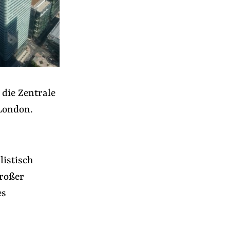
 die Zentrale
London.
listisch
großer
es