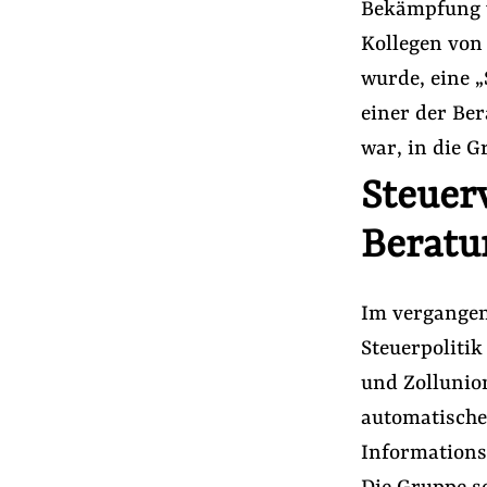
Bekämpfung v
Presse
Kollegen von 
Newsletter
wurde, eine 
Appelle unterzeichnen
einer der Be
Kontakt
war, in die G
Impressum
Steuer
Beratu
Suche
auf
#Aus der Lobbywelt
#Lobbyismus an Sc
der
Im vergangen
Website
Steuerpolitik
und Zollunio
automatische
Informations