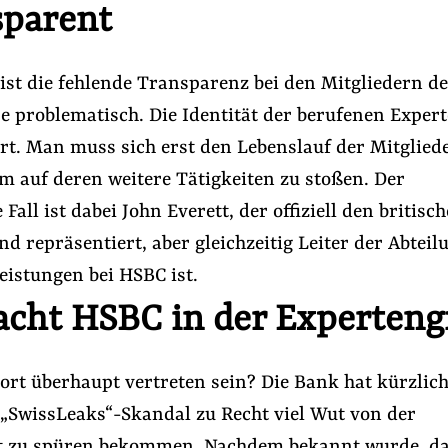
sparent
ist die fehlende Transparenz bei den Mitgliedern d
e problematisch. Die Identität der berufenen Exper
ert. Man muss sich erst den Lebenslauf der Mitglied
m auf deren weitere Tätigkeiten zu stoßen. Der
Fall ist dabei John Everett, der offiziell den britisc
 repräsentiert, aber gleichzeitig Leiter der Abteil
eistungen bei HSBC ist.
cht HSBC in der Experteng
ort überhaupt vertreten sein? Die Bank hat kürzlic
 „SwissLeaks“-Skandal zu Recht viel Wut von der
it zu spüren bekommen. Nachdem bekannt wurde, da