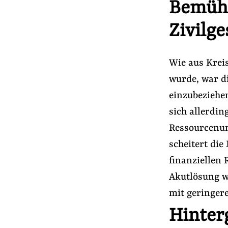
Bemühu
Zivilge
Wie aus Kreis
wurde, war d
einzubeziehe
sich allerdi
Ressourcenun
scheitert die
finanziellen 
Akutlösung w
mit geringer
Hinter