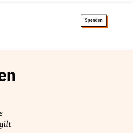
Spenden
ten
e
gilt