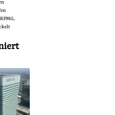
en
fen
n KPMG,
ckelt
niert
r