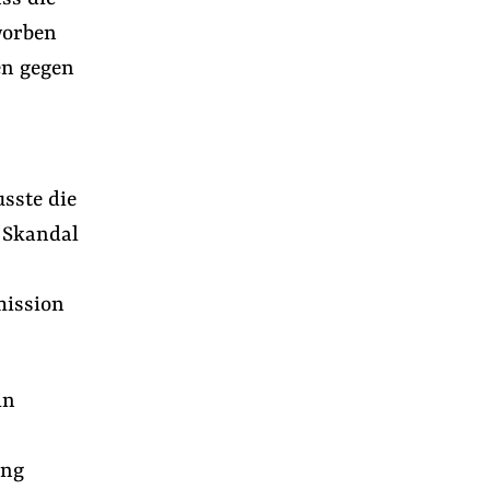
worben
en gegen
sste die
 Skandal
mission
in
ung