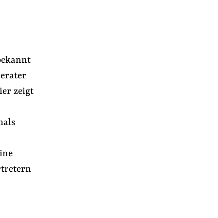
 bekannt
erater
er zeigt
mals
ine
rtretern