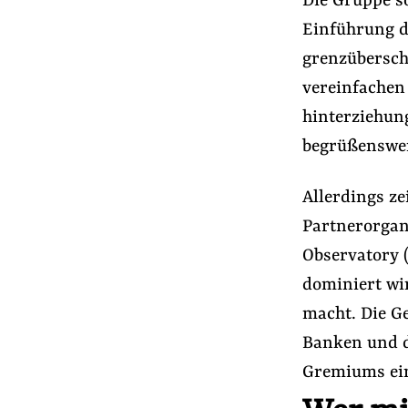
Die Gruppe s
Einführung d
grenzübersch
vereinfachen
hinterziehun
begrüßenswer
Allerdings z
Partnerorgan
Observatory 
dominiert wi
macht. Die Ge
Banken und d
Gremiums ein