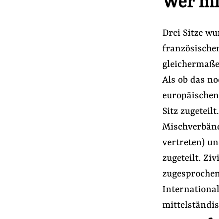
Wer mi
Drei Sitze w
französische
gleichermaße
Als ob das n
europäischen
Sitz zugeteil
Mischverbände
vertreten) u
zugeteilt. Zi
zugesprochen
Internationa
mittelständi