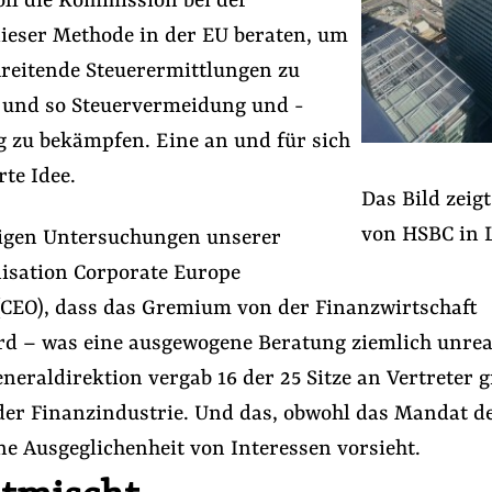
oll die Kommission bei der
ieser Methode in der EU beraten, um
reitende Steuerermittlungen zu
 und so Steuervermeidung und -
g zu bekämpfen. Eine an und für sich
te Idee.
Das Bild zeigt
von HSBC in 
eigen Untersuchungen unserer
isation Corporate Europe
(CEO), dass das Gremium von der Finanzwirtschaft
rd – was eine ausgewogene Beratung ziemlich unrea
neraldirektion vergab 16 der 25 Sitze an Vertreter 
er Finanzindustrie. Und das, obwohl das Mandat d
e Ausgeglichenheit von Interessen vorsieht.