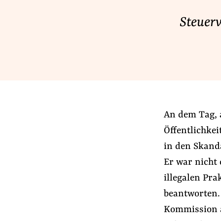
Lobbykontrolle und Regeln
Steuer
Lobbyismus und Klima
Macht der Digitalkonzerne
Spenden & Fördern
Fördermitglied werden
An dem Tag,
Jetzt Spenden
Öffentlichkei
Geschenkspende
in den Skand
Bußgelder und Geldauflagen
Er war nicht
Projektspende
illegalen Pra
Testamentsspende
beantworten.
Kommission a