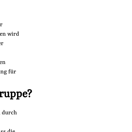
er
ten wird
er
hen
ung für
ruppe?
h durch
ss die