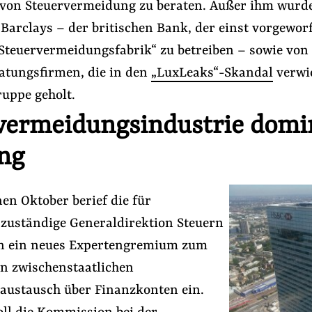
on Steuervermeidung zu beraten. Außer ihm wurd
Barclays – der britischen Bank, der einst vorgewor
„Steuervermeidungsfabrik“ zu betreiben – sowie vo
ratungsfirmen, die in den
„LuxLeaks“-Skandal
verwi
ruppe geholt.
vermeidungsindustrie domi
ng
hulen
#Lobbyismus in der EU
#Lobbyregister
en Oktober berief die für
 zuständige Generaldirektion Steuern
Folge Uns
n ein neues Expertengremium zum
Facebook
Mastodon
Bluesky
Instagram
Youtube
LinkedIn
Feed
Newslette
n zwischenstaatlichen
austausch über Finanzkonten ein.