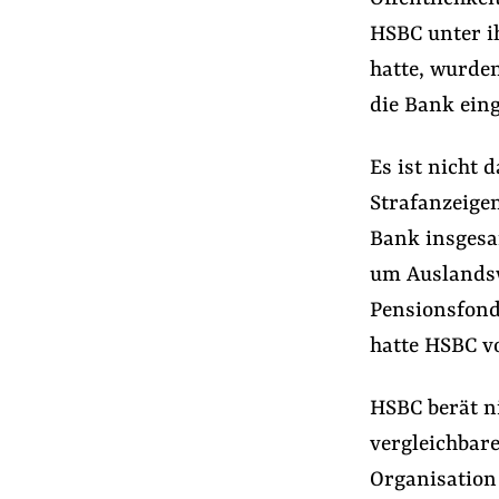
HSBC unter i
hatte, wurden
die Bank eing
Es ist nicht 
Strafanzeigen
Bank insgesa
um Auslandsw
Pensionsfond
hatte HSBC v
HSBC berät ni
vergleichbar
Organisation