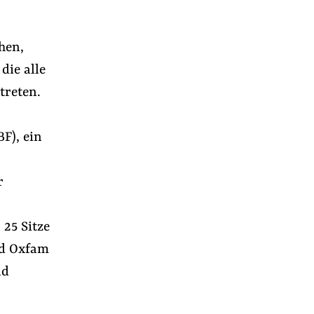
hen,
die alle
treten.
F), ein
r
 25 Sitze
nd Oxfam
nd