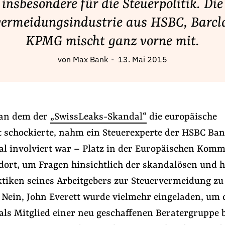
insbesondere für die Steuerpolitik. Die
vermeidungsindustrie aus HSBC, Barcl
KPMG mischt ganz vorne mit.
von
Max Bank
13. Mai 2015
 an dem der
„SwissLeaks-Skandal“
die europäische
t schockierte, nahm ein Steuerexperte der HSBC Ban
al involviert war – Platz in der Europäischen Komm
 dort, um Fragen hinsichtlich der skandalösen und 
ktiken seines Arbeitgebers zur Steuervermeidung zu
 Nein, John Everett wurde vielmehr eingeladen, um 
ls Mitglied einer neu geschaffenen Beratergruppe b