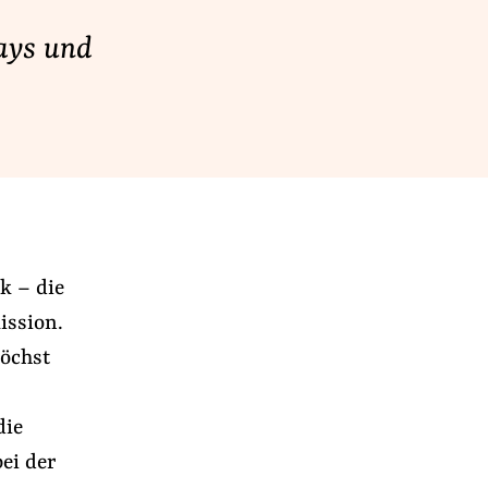
ays und
k – die
ission.
höchst
die
ei der