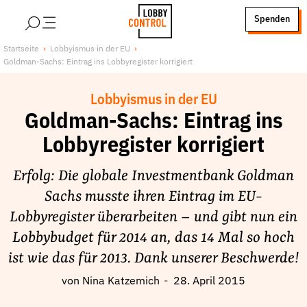
alt springen
Spenden
LobbyControl
Über uns
Startseite
Lobbyismus in der EU
Goldman-Sachs: Eintrag ins Lobbyregister korrigiert
StartSeite
Lobby FAQs
Team
Lobbyismus in der EU
Finanzierung
Goldman-Sachs: Eintrag ins
Jobs
Lobbyregister korrigiert
Publikationen und Material
Erfolg: Die globale Investmentbank Goldman
Lobbykritische Stadtführungen
Sachs musste ihren Eintrag im EU-
Unsere Schwerpunkte
Lobbyregister überarbeiten – und gibt nun ein
Lobbykontrolle und Regeln
Lobbybudget für 2014 an, das 14 Mal so hoch
Lobbyismus und Klima
ist wie das für 2013. Dank unserer Beschwerde!
Macht der Digitalkonzerne
von
Nina Katzemich
28. April 2015
Spenden & Fördern