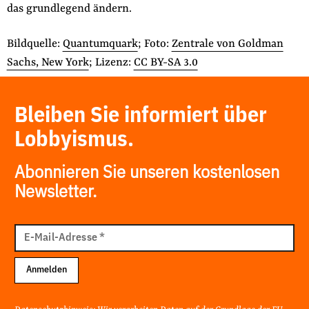
das grundlegend ändern.
Bildquelle:
Quantumquark
; Foto:
Zentrale von Goldman
Sachs, New York
; Lizenz:
CC BY-SA 3.0
Bleiben Sie informiert über
Lobbyismus.
Abonnieren Sie unseren kostenlosen
Newsletter.
E-
Mail
E-Mail-Adresse
*
Adresse
Anmelden