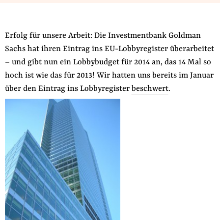
Fördermitglied werden
Jetzt Spenden
Erfolg für unsere Arbeit: Die Investmentbank Goldman
Geschenkspende
Sachs hat ihren Eintrag ins EU-Lobbyregister überarbeitet
Bußgelder und Geldauflagen
– und gibt nun ein Lobbybudget für 2014 an, das 14 Mal so
Projektspende
hoch ist wie das für 2013! Wir hatten uns bereits im Januar
Testamentsspende
über den Eintrag ins Lobbyregister
beschwert
.
Presse
Newsletter
Appelle unterzeichnen
Kontakt
Impressum
Suche
auf