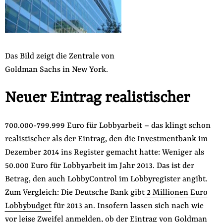
der
Folge Uns
Website
Facebook
Mastodon
Bluesky
Instagram
Youtube
LinkedIn
Feed
Newslette
Das Bild zeigt die Zentrale von
Goldman Sachs in New York.
Neuer Eintrag realistischer
700.000-799.999 Euro für Lobbyarbeit – das klingt schon
realistischer als der Eintrag, den die Investmentbank im
Dezember 2014 ins Register gemacht hatte: Weniger als
50.000 Euro für Lobbyarbeit im Jahr 2013. Das ist der
Betrag, den auch LobbyControl im Lobbyregister angibt.
Zum Vergleich: Die Deutsche Bank gibt
2 Millionen Euro
Lobbybudget
für 2013 an. Insofern lassen sich nach wie
vor leise Zweifel anmelden, ob der Eintrag von Goldman