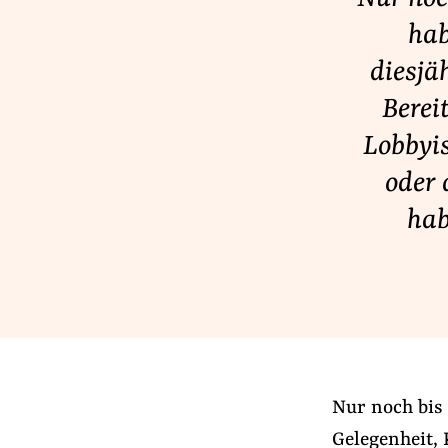
Lobbykontrolle und Regeln
hab
Lobbyismus und Klima
diesjä
Macht der Digitalkonzerne
Berei
Lobbyis
Spenden & Fördern
oder 
Fördermitglied werden
hab
Jetzt Spenden
Geschenkspende
Bußgelder und Geldauflagen
Projektspende
Testamentsspende
Nur noch bis 
Gelegenheit,