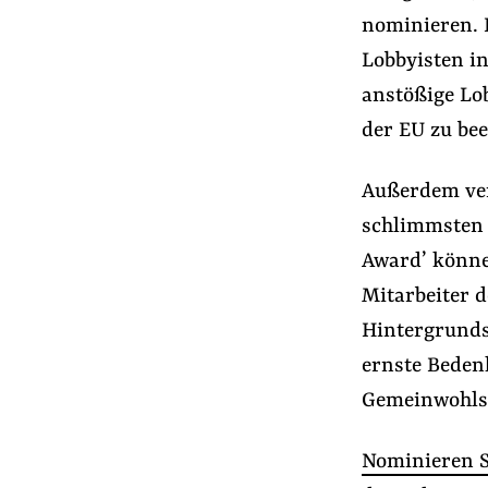
Presse
nominieren. B
Newsletter
Lobbyisten in
Appelle unterzeichnen
anstößige Lo
Kontakt
der EU zu bee
Impressum
Außerdem ver
schlimmsten I
Suche
Award’ könn
auf
Mitarbeiter 
#Aus der Lobbywelt
#Lobbyismus in der
der
Hintergrunds
Website
ernste Bedenk
Gemeinwohls
Nominieren Si