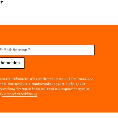
er
il
E-Mail-Adresse
*
resse
Anmelden
tenschutzhinweis: Wir verarbeiten Daten auf der Grundlage
r EU-Datenschutz-Grundverordnung (Art. 6 Abs. 1). Der
rwendung der Daten kann jederzeit widersprochen werden.
r
Datenschutzerklärung
.