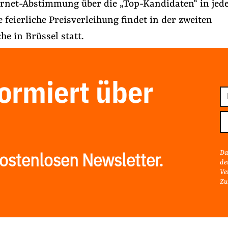
ernet-Abstimmung über die „Top-Kandidaten“ in jed
e feierliche Preisverleihung findet in der zweiten
e in Brüssel statt.
formiert über
E-
Ma
Ad
Da
ostenlosen Newsletter.
de
Ve
Zu