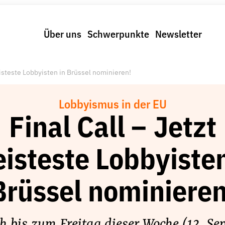
Über uns
Schwerpunkte
Newsletter
reisteste Lobbyisten in Brüssel nominieren!
Lobbyismus in der EU
Final Call – Jetzt
eisteste Lobbyisten
Brüssel nominieren
h bis zum Freitag dieser Woche (12. Se