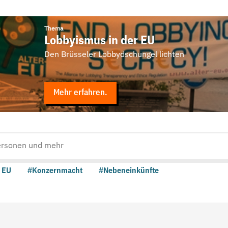
Thema
Lobbyismus in der EU
Den Brüsseler Lobbydschungel lichten
Mehr erfahren.
 EU
#Konzernmacht
#Nebeneinkünfte