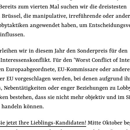
ereits zum vierten Mal suchen wir die dreistesten
 Brüssel, die manipulative, irreführende oder ande
bbytaktiken angewendet haben, um Entscheidungsv
influssen.
leihen wir in diesem Jahr den Sonderpreis für den
nteressenskonflikt. Für den ‘Worst Conflict of Inte
en Europaabgeordnete, EU-Kommissare oder andere
der EU vorgeschlagen werden, bei denen aufgrund ih
 EU
#Konzernmacht
#Nebeneinkünfte
, Nebentätigkeiten oder enger Beziehungen zu Lobb
en bestehen, dass sie nicht mehr objektiv und im S
Folge Uns
 handeln können.
Facebook
Mastodon
Bluesky
Instagram
Youtube
LinkedIn
Feed
Newslette
e jetzt Ihre Lieblings-Kandidaten!
Mitte Oktober be