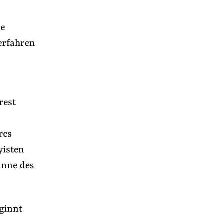
re
erfahren
rest
res
yisten
inne des
r
ginnt