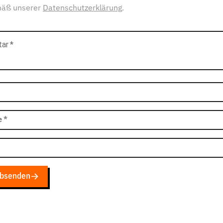
mäß unserer
Datenschutzerklärung
.
tar
*
e
*
bsenden