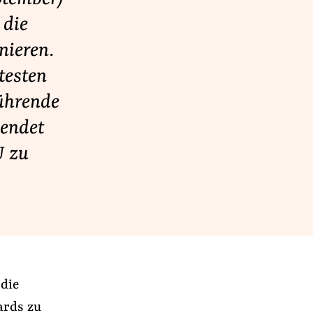
 die
nieren.
testen
führende
wendet
U zu
 die
ards zu