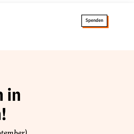
Spenden
 in
!
ptember)