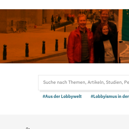
Suche
auf
#Aus der Lobbywelt
#Lobbyismus in der
der
Website