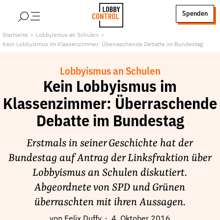
alt springen
Spenden
LobbyControl
Über uns
Startseite
Lobbyismus an Schulen
Kein Lobbyismus im Klassenzimmer: Überraschende Debatte im Bundestag
StartSeite
Lobby FAQs
Team
Lobbyismus an Schulen
Finanzierung
Kein Lobbyismus im
Jobs
Klassenzimmer: Überraschende
Publikationen und Material
Debatte im Bundestag
Lobbykritische Stadtführungen
Erstmals in seiner Geschichte hat der
Unsere Schwerpunkte
Bundestag auf Antrag der Linksfraktion über
Lobbykontrolle und Regeln
Lobbyismus an Schulen diskutiert.
Lobbyismus und Klima
Abgeordnete von SPD und Grünen
Macht der Digitalkonzerne
überraschten mit ihren Aussagen.
Spenden & Fördern
von
Felix Duffy
4. Oktober 2016