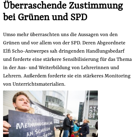
Überraschende Zustimmung
der
Folge Uns
Website
bei Grünen und SPD
Facebook
Mastodon
Bluesky
Instagram
Youtube
LinkedIn
Feed
Newslette
Umso mehr überraschten uns die Aussagen von den
Grünen und vor allem von der SPD. Deren Abgeordnete
Elfi Scho-Antwerpes sah dringenden Handlungsbedarf
und forderte eine stärkere Sensibilisierung für das Thema
in der Aus- und Weiterbildung von Lehrerinnen und
Lehrern. Außerdem forderte sie ein stärkeres Monitoring
von Unterrichtsmaterialien.