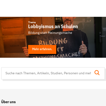
Thema
Lobbyismus an Schulen
Bildung statt Meinungsmache
Mehr erfahren.
Suche
auf
der
Website
Über uns