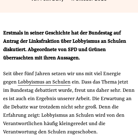
Fördermitglied werden
Jetzt Spenden
Geschenkspende
Bußgelder und Geldauflagen
Erstmals in seiner Geschichte hat der Bundestag auf
Antrag der Linksfraktion über Lobbyismus an Schulen
Projektspende
diskutiert. Abgeordnete von SPD und Grünen
Testamentsspende
überraschten mit ihren Aussagen.
Presse
Newsletter
Seit über fünf Jahren setzen wir uns mit viel Energie
Appelle unterzeichnen
gegen
Lobbyismus an Schulen
ein. Dass das Thema jetzt
im Bundestag debattiert wurde, freut uns daher sehr. Denn
Kontakt
es ist auch ein Ergebnis unserer Arbeit. Die Erwartung an
Impressum
die Debatte war trotzdem nicht sehr groß. Denn die
Erfahrung zeigt: Lobbyismus an Schulen wird von den
Verantwortlichen häufig kleingeredet und die
Suche
Verantwortung den Schulen zugeschoben.
auf