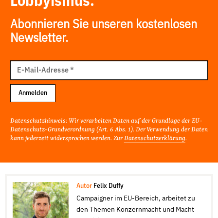
Lobbyismus.
Abonnieren Sie unseren kostenlosen
Newsletter.
E-
Mail
E-Mail-Adresse
*
Adresse
Anmelden
Datenschutzhinweis: Wir verarbeiten Daten auf der Grundlage der EU-
Datenschutz-Grundverordnung (Art. 6 Abs. 1). Der Verwendung der Daten
kann jederzeit widersprochen werden. Zur
Datenschutzerklärung
.
Autor
Felix Duffy
Campaigner im EU-Bereich, arbeitet zu
den Themen Konzernmacht und Macht