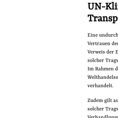
UN-Kli
Transp
Eine undurchs
Vertrauen de
Verweis der 
solcher Tragw
Im Rahmen d
Welthandelso
verhandelt.
Zudem gilt a
solcher Tragw
Verhandlungs