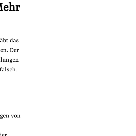
Mehr
räbt das
en. Der
dlungen
falsch.
ngen von
der