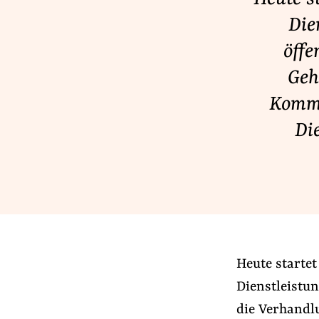
Lobbykontrolle und Regeln
Die
Lobbyismus und Klima
öffe
Macht der Digitalkonzerne
Geh
Kommi
Spenden & Fördern
Di
Fördermitglied werden
Jetzt Spenden
Geschenkspende
Bußgelder und Geldauflagen
Projektspende
Testamentsspende
Heute starte
Dienstleistu
die Verhandl