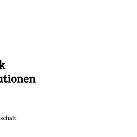
k
utionen
r
lschaft