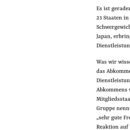
Es ist gerade
23 Staaten i
Schwergewich
Japan, erbri
Dienstleistu
Was wir wisse
das Abkommen
Dienstleistun
Abkommens wu
Mitgliedsstaa
Gruppe nennt 
„sehr gute Fr
Reaktion auf