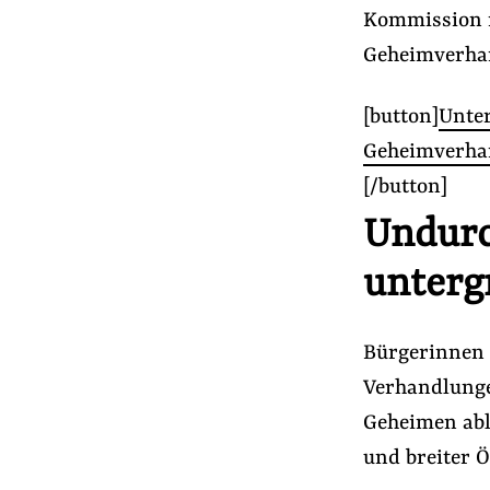
Presse
Kommission m
Newsletter
Geheimverhan
Appelle unterzeichnen
[button]
Unter
Kontakt
Geheimverha
Impressum
[/button]
Undurc
Suche
unterg
auf
#Lobbyregister
#Handelspolitik
#Lo
der
Website
Bürgerinnen 
Verhandlung
Geheimen abla
und breiter Ö