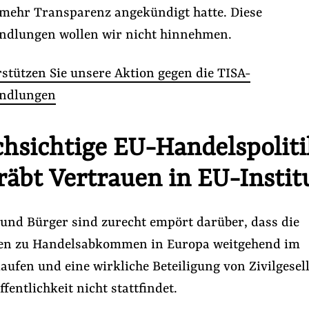
ehr Transparenz angekündigt hatte. Diese
dlungen wollen wir nicht hinnehmen.
stützen Sie unsere Aktion gegen die TISA-
ndlungen
hsichtige EU-Handelspoliti
räbt Vertrauen in EU-Instit
bbyismus in der EU
#Lobby-Fußspur
und Bürger sind zurecht empört darüber, dass die
Folge Uns
en zu Handelsabkommen in Europa weitgehend im
Facebook
Mastodon
Bluesky
Instagram
Youtube
LinkedIn
Feed
Newslette
ufen und eine wirkliche Beteiligung von Zivilgesel
ffentlichkeit nicht stattfindet.