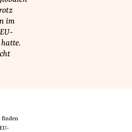
rotz
en im
 EU-
hatte.
cht
 finden
 EU-