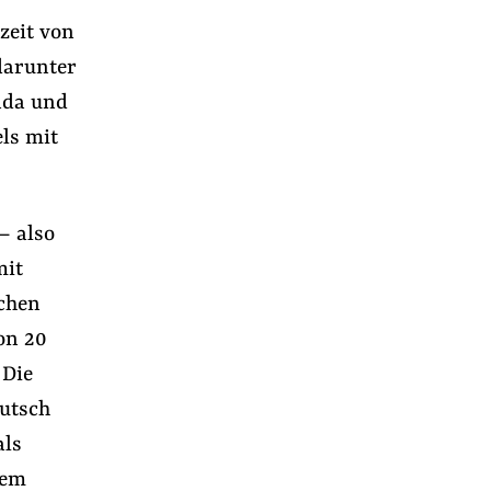
zeit von
darunter
ada und
ls mit
– also
mit
lchen
on 20
 Die
eutsch
als
nem