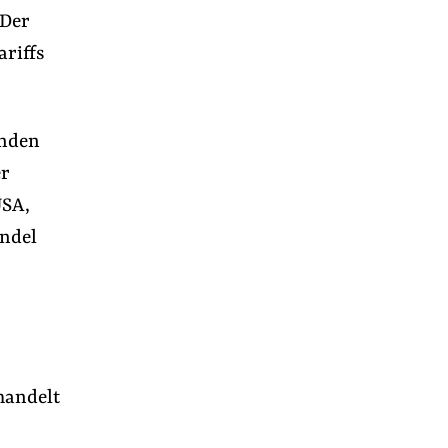
 Der
riffs
anden
er
USA,
andel
handelt