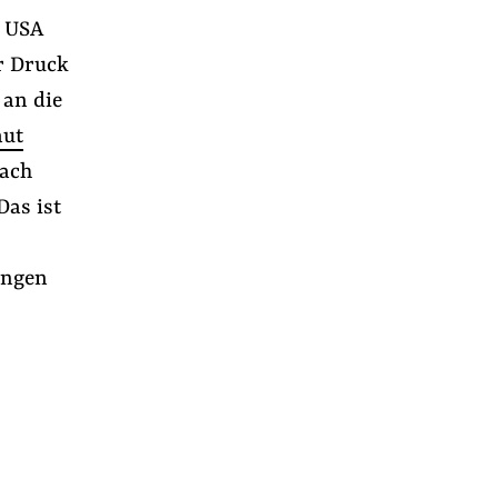
n USA
r Druck
 an die
aut
nach
Das ist
ungen