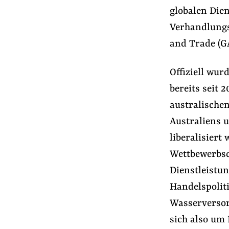
globalen Die
Verhandlungs
and Trade (GA
Offiziell wur
bereits seit
australische
Australiens u
liberalisiert
Wettbewerbsd
Dienstleistun
Handelspoliti
Wasserversor
sich also um 