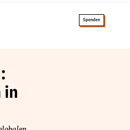
Spenden
:
 in
globalen