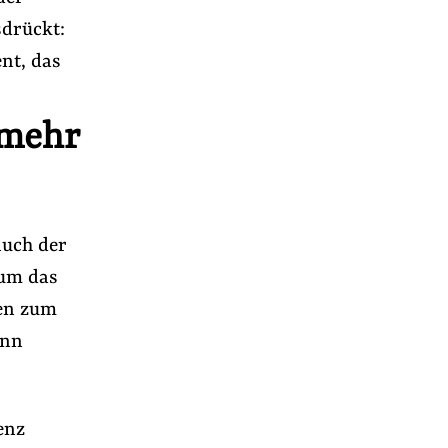
sdrückt:
nt, das
 mehr
auch der
 um das
nen zum
ann
enz