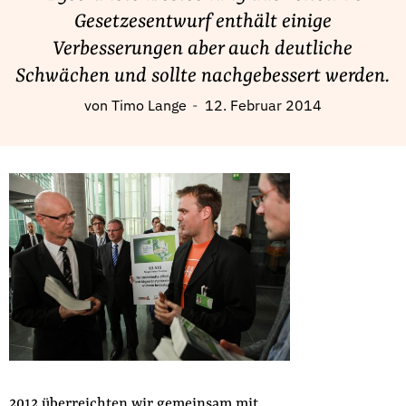
Fördermitglied werden
Gesetzesentwurf enthält einige
Jetzt Spenden
Verbesserungen aber auch deutliche
Geschenkspende
Schwächen und sollte nachgebessert werden.
Bußgelder und Geldauflagen
von
Timo Lange
12. Februar 2014
Projektspende
Testamentsspende
Presse
Newsletter
Appelle unterzeichnen
Kontakt
Impressum
Suche
2012 überreichten wir gemeinsam mit
auf