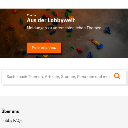
Thema
Aus der Lobbywelt
Meldungen zu unterschiedlichen Themen
Mehr erfahren.
Suche
auf
der
Website
Über uns
Lobby FAQs