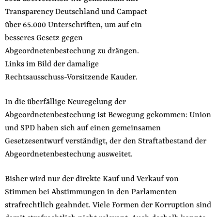
der
Transparency Deutschland und Campact
Folge Uns
Website
über 65.000 Unterschriften, um auf ein
Facebook
Mastodon
Bluesky
Instagram
Youtube
LinkedIn
Feed
Newslette
besseres Gesetz gegen
Abgeordnetenbestechung zu drängen.
Links im Bild der damalige
Rechtsausschuss-Vorsitzende Kauder.
In die überfällige Neuregelung der
Abgeordnetenbestechung ist Bewegung gekommen: Union
und SPD haben sich auf einen gemeinsamen
Gesetzesentwurf verständigt, der den Straftatbestand der
Abgeordnetenbestechung ausweitet.
Bisher wird nur der direkte Kauf und Verkauf von
Stimmen bei Abstimmungen in den Parlamenten
strafrechtlich geahndet. Viele Formen der Korruption sind