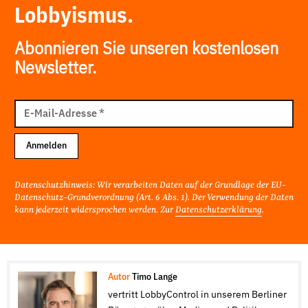
Lobbyismus.
Abonnieren Sie unseren kostenlosen
Newsletter.
E-
Mail
E-Mail-Adresse
*
Adresse
Anmelden
Datenschutzhinweis: Wir verarbeiten Daten auf der Grundlage der EU-
Datenschutz-Grundverordnung (Art. 6 Abs. 1). Der Verwendung der Daten
kann jederzeit widersprochen werden. Zur
Datenschutzerklärung
.
Autor
Timo Lange
vertritt LobbyControl in unserem Berliner