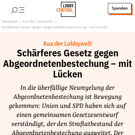
alt springen
Spenden
LobbyControl
Über uns
Startseite
Aus der Lobbywelt
Schärferes Gesetz gegen Abgeordnetenbestechung – mit Lücken
StartSeite
Lobby FAQs
Team
Aus der Lobbywelt
Finanzierung
Schärferes Gesetz gegen
Jobs
Abgeordnetenbestechung – mit
Publikationen und Material
Lücken
Lobbykritische Stadtführungen
In die überfällige Neuregelung der
Unsere Schwerpunkte
Abgeordnetenbestechung ist Bewegung
Lobbykontrolle und Regeln
gekommen: Union und SPD haben sich auf
Lobbyismus und Klima
einen gemeinsamen Gesetzesentwurf
Macht der Digitalkonzerne
verständigt, der den Straftatbestand der
Spenden & Fördern
Abgeordnetenbestechung ausweitet. Der