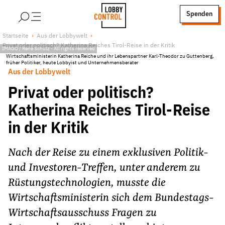
alt springen
Spenden
LobbyControl
Über uns
Startseite
Aus der Lobbywelt
Privat oder politisch? Katherina Reiches Tirol-Reise in der Kritik
StartSeite
IMAGO / Rene Schulz
-
All rights reserved
Lobby FAQs
Wirtschaftsministerin Katherina Reiche und ihr Lebenspartner Karl-Theodor zu Guttenberg,
früher Politiker, heute Lobbyist und Unternehmensberater
Team
Aus der Lobbywelt
Finanzierung
Privat oder politisch?
Jobs
Katherina Reiches Tirol-Reise
Publikationen und Material
in der Kritik
Lobbykritische Stadtführungen
Unsere Schwerpunkte
Nach der Reise zu einem exklusiven Politik-
Lobbykontrolle und Regeln
und Investoren-Treffen, unter anderem zu
Lobbyismus und Klima
Rüstungstechnologien, musste die
Wirtschaftsministerin sich dem Bundestags-
Macht der Digitalkonzerne
Wirtschaftsausschuss Fragen zu
Spenden & Fördern