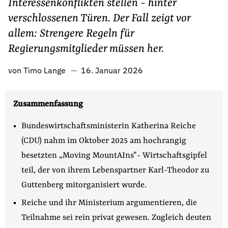
Interessenkonflikten stellen - hinter
Fördermitglied werden
verschlossenen Türen. Der Fall zeigt vor
Jetzt Spenden
allem: Strengere Regeln für
Geschenkspende
Regierungsmitglieder müssen her.
Bußgelder und Geldauflagen
Projektspende
von
Timo Lange
16. Januar 2026
Testamentsspende
Presse
Zusammenfassung
Newsletter
Bundeswirtschaftsministerin Katherina Reiche
Appelle unterzeichnen
(CDU) nahm im Oktober 2025 am hochrangig
Kontakt
besetzten „Moving MountAIns“- Wirtschaftsgipfel
Impressum
teil, der von ihrem Lebenspartner Karl-Theodor zu
Guttenberg mitorganisiert wurde.
Reiche und ihr Ministerium argumentieren, die
Suche
Teilnahme sei rein privat gewesen. Zugleich deuten
auf