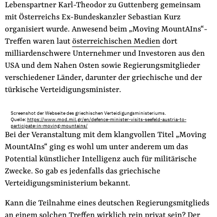
Lebenspartner Karl-Theodor zu Guttenberg gemeinsam
mit Österreichs Ex-Bundeskanzler Sebastian Kurz
organisiert wurde. Anwesend beim „Moving MountAIns“-
Treffen waren laut
österreichischen Medien
dort
milliardenschwere Unternehmer und Investoren aus den
USA und dem Nahen Osten sowie Regierungsmitglieder
verschiedener Länder, darunter der griechische und der
türkische Verteidigungsminister.
Screenshot der Webseite des griechischen Verteidigungsministeriums.
Quelle:
https://www.mod.mil.gr/en/defence-minister-visits-seefeld-austria-to-
participate-in-moving-mountains/
Bei der Veranstaltung mit dem klangvollen Titel „Moving
MountAIns“ ging es wohl um unter anderem um das
Potential künstlicher Intelligenz auch für militärische
Zwecke. So gab es jedenfalls das griechische
Verteidigungsministerium bekannt.
Kann die Teilnahme eines deutschen Regierungsmitglieds
an einem solchen Treffen wirklich rein privat sein? Der