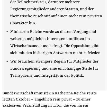
der Teilnehmerkreis, darunter mehrere
der
Folge Uns
Regierungsmitglieder anderer Staaten, und der
Website
Facebook
Mastodon
Bluesky
Instagram
Youtube
LinkedIn
Feed
Newslette
thematische Zuschnitt auf einen nicht rein privaten
Charakter hin.
Ministerin Reiche wurde zu diesem Vorgang und
weiteren möglichen Interessenkonflikten im
Wirtschaftsausschuss befragt. Die Opposition gibt
sich mit den bisherigen Antworten nicht zufrieden.
Wir brauchen strengere Regeln für Mitglieder der
Bundesregierung und eine unabhängige Stelle für
Transparenz und Integrität in der Politik.
Bundeswirtschaftsministerin Katherina Reiche reiste
letzten Oktober – angeblich rein privat – zu einer
exklusiven Veranstaltung in Tirol, die von ihrem