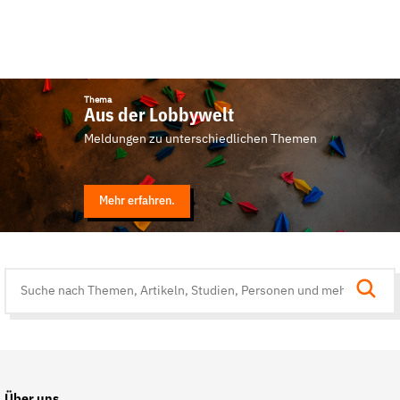
Thema
Aus der Lobbywelt
Meldungen zu unterschiedlichen Themen
Mehr erfahren.
Suche
auf
der
Website
Über uns