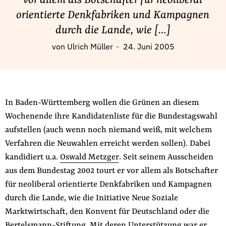
vor allem als Botschafter für neoliberal
Fördermitglied werden
orientierte Denkfabriken und Kampagnen
Jetzt Spenden
durch die Lande, wie […]
Geschenkspende
von
Ulrich Müller
24. Juni 2005
Bußgelder und Geldauflagen
Projektspende
Testamentsspende
Presse
In Baden-Württemberg wollen die Grünen an diesem
Wochenende ihre Kandidatenliste für die Bundestagswahl
Newsletter
aufstellen (auch wenn noch niemand weiß, mit welchem
Appelle unterzeichnen
Verfahren die Neuwahlen erreicht werden sollen). Dabei
Kontakt
kandidiert u.a.
Oswald Metzger
. Seit seinem Ausscheiden
Impressum
aus dem Bundestag 2002 tourt er vor allem als Botschafter
für neoliberal orientierte Denkfabriken und Kampagnen
durch die Lande, wie die Initiative Neue Soziale
Marktwirtschaft, den Konvent für Deutschland oder die
Suche
auf
Bertelsmann-Stiftung.
Mit deren Unterstützung war er