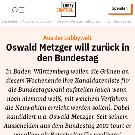
alt springen
Spenden
LobbyControl
Über uns
Startseite
Aus der Lobbywelt
Oswald Metzger will zurück in den Bundestag
StartSeite
Lobby FAQs
Aus der Lobbywelt
Team
Oswald Metzger will zurück in
Finanzierung
den Bundestag
Jobs
Publikationen und Material
In Baden-Württemberg wollen die Grünen an
Lobbykritische Stadtführungen
diesem Wochenende ihre Kandidatenliste für
die Bundestagswahl aufstellen (auch wenn
Unsere Schwerpunkte
noch niemand weiß, mit welchem Verfahren
Lobbykontrolle und Regeln
die Neuwahlen erreicht werden sollen). Dabei
Lobbyismus und Klima
kandidiert u.a. Oswald Metzger. Seit seinem
Macht der Digitalkonzerne
Ausscheiden aus dem Bundestag 2002 tourt er
Spenden & Fördern