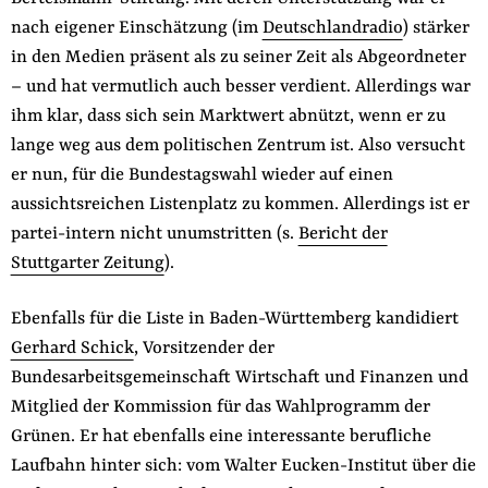
der
nach eigener Einschätzung (im
Deutschlandradio
) stärker
Folge Uns
Website
Facebook
Mastodon
Bluesky
Instagram
Youtube
LinkedIn
Feed
Newslette
in den Medien präsent als zu seiner Zeit als Abgeordneter
– und hat vermutlich auch besser verdient. Allerdings war
ihm klar, dass sich sein Marktwert abnützt, wenn er zu
lange weg aus dem politischen Zentrum ist. Also versucht
er nun, für die Bundestagswahl wieder auf einen
aussichtsreichen Listenplatz zu kommen. Allerdings ist er
partei-intern nicht unumstritten (s.
Bericht der
Stuttgarter Zeitung
).
Ebenfalls für die Liste in Baden-Württemberg kandidiert
Gerhard Schick
, Vorsitzender der
Bundesarbeitsgemeinschaft Wirtschaft und Finanzen und
Mitglied der Kommission für das Wahlprogramm der
Grünen. Er hat ebenfalls eine interessante berufliche
Laufbahn hinter sich: vom Walter Eucken-Institut über die