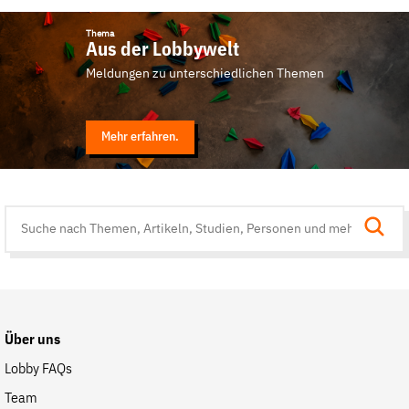
Thema
Aus der Lobbywelt
Meldungen zu unterschiedlichen Themen
Mehr erfahren.
Suche
auf
der
Website
Über uns
Lobby FAQs
Team