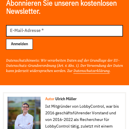
Abonnieren Sie unseren kostenlosen
Newsletter.
E-
Mail
E-Mail-Adresse
*
Adresse
Anmelden
Datenschutzhinweis: Wir verarbeiten Daten auf der Grundlage der EU-
Datenschutz-Grundverordnung (Art. 6 Abs. 1). Der Verwendung der Daten
kann jederzeit widersprochen werden. Zur
Datenschutzerklärung
.
Autor
Ulrich Müller
Ist Mitgründer von LobbyControl, war bis
2016 geschäftsführender Vorstand und
von 2016-2022 als Rechercheur für
LobbyControl tätig, zuletzt mit einem