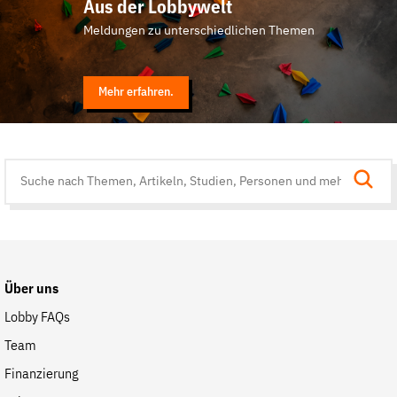
Aus der Lobbywelt
Meldungen zu unterschiedlichen Themen
Mehr erfahren.
Suche
auf
der
Website
Über uns
Lobby FAQs
Team
Finanzierung