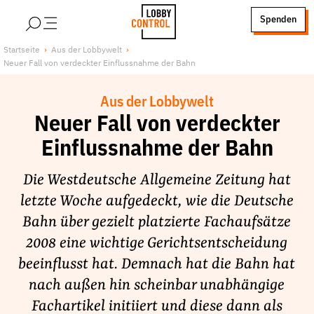
alt springen
Spenden
LobbyControl
Über uns
Startseite
Aus der Lobbywelt
Neuer Fall von verdeckter Einflussnahme der Bahn
StartSeite
Lobby FAQs
Team
Aus der Lobbywelt
Finanzierung
Neuer Fall von verdeckter
Jobs
Einflussnahme der Bahn
Publikationen und Material
Die Westdeutsche Allgemeine Zeitung hat
Lobbykritische Stadtführungen
letzte Woche aufgedeckt, wie die Deutsche
Unsere Schwerpunkte
Bahn über gezielt platzierte Fachaufsätze
Lobbykontrolle und Regeln
2008 eine wichtige Gerichtsentscheidung
Lobbyismus und Klima
beeinflusst hat. Demnach hat die Bahn hat
Macht der Digitalkonzerne
nach außen hin scheinbar unabhängige
Spenden & Fördern
Fachartikel initiiert und diese dann als