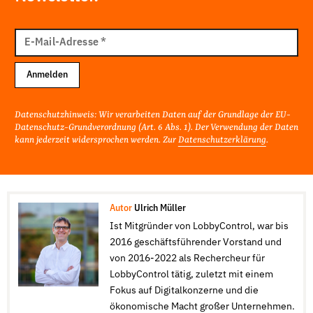
E-
Mail
E-Mail-Adresse
*
Adresse
Anmelden
Datenschutzhinweis: Wir verarbeiten Daten auf der Grundlage der EU-
Datenschutz-Grundverordnung (Art. 6 Abs. 1). Der Verwendung der Daten
kann jederzeit widersprochen werden. Zur
Datenschutzerklärung
.
Autor
Ulrich Müller
Ist Mitgründer von LobbyControl, war bis
2016 geschäftsführender Vorstand und
von 2016-2022 als Rechercheur für
LobbyControl tätig, zuletzt mit einem
Fokus auf Digitalkonzerne und die
ökonomische Macht großer Unternehmen.