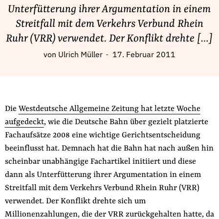
Fördermitglied werden
Unterfütterung ihrer Argumentation in einem
Jetzt Spenden
Streitfall mit dem Verkehrs Verbund Rhein
Geschenkspende
Ruhr (VRR) verwendet. Der Konflikt drehte […]
Bußgelder und Geldauflagen
von
Ulrich Müller
17. Februar 2011
Projektspende
Testamentsspende
Presse
Die
Westdeutsche Allgemeine Zeitung hat letzte Woche
Newsletter
aufgedeckt
, wie die Deutsche Bahn über gezielt platzierte
Appelle unterzeichnen
Fachaufsätze 2008 eine wichtige Gerichtsentscheidung
Kontakt
beeinflusst hat. Demnach hat die Bahn hat nach außen hin
Impressum
scheinbar unabhängige Fachartikel initiiert und diese
dann als Unterfütterung ihrer Argumentation in einem
Streitfall mit dem Verkehrs Verbund Rhein Ruhr (VRR)
verwendet. Der Konflikt drehte sich um
Suche
Millionenzahlungen, die der VRR zurückgehalten hatte, da
auf