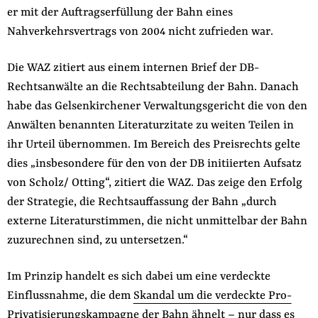
er mit der Auftragserfüllung der Bahn eines
der
Folge Uns
Nahverkehrsvertrags von 2004 nicht zufrieden war.
Website
Facebook
Mastodon
Bluesky
Instagram
Youtube
LinkedIn
Feed
Newslette
Die WAZ zitiert aus einem internen Brief der DB-
Rechtsanwälte an die Rechtsabteilung der Bahn. Danach
habe das Gelsenkirchener Verwaltungsgericht die von den
Anwälten benannten Literaturzitate zu weiten Teilen in
ihr Urteil übernommen. Im Bereich des Preisrechts gelte
dies „insbesondere für den von der DB initiierten Aufsatz
von Scholz/ Otting“, zitiert die WAZ. Das zeige den Erfolg
der Strategie, die Rechtsauffassung der Bahn „durch
externe Literaturstimmen, die nicht unmittelbar der Bahn
zuzurechnen sind, zu untersetzen.“
Im Prinzip handelt es sich dabei um eine verdeckte
Einflussnahme, die dem
Skandal um die verdeckte Pro-
Privatisierungskampagne der Bahn
ähnelt – nur dass es