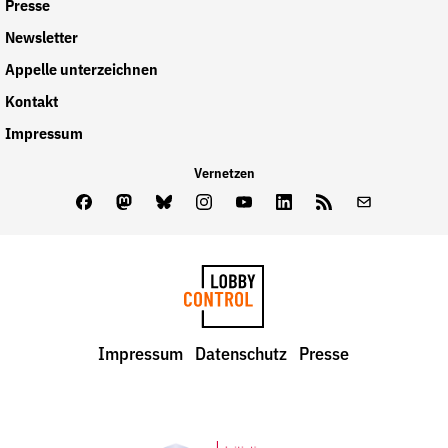
Presse
Newsletter
Appelle unterzeichnen
Kontakt
Impressum
Vernetzen
Facebook
Mastodon
Bluesky
Instagram
Youtube
LinkedIn
Feed
Newslette
LobbyControl
Impressum
Datenschutz
Presse
StartSeite