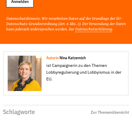
Anmelden
Datenschutzhinweis: Wir verarbeiten Daten auf der Grundlage der EU-
Datenschutz-Grundverordnung (Art. 6 Abs. 1). Der Verwendung der Daten
kann jederzeit widersprochen werden. Zur
Datenschutzerklärung
.
Autorin
Nina Katzemich
ist Campaignerin zu den Themen
Lobbyregulierung und Lobbyismus in der
EU.
Schlagworte
Zur Themenübersicht