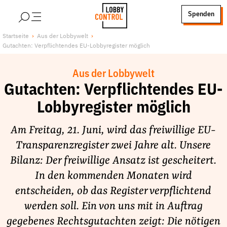
alt springen
Spenden
LobbyControl
Über uns
Startseite
Aus der Lobbywelt
Gutachten: Verpflichtendes EU-Lobbyregister möglich
StartSeite
Lobby FAQs
Team
Aus der Lobbywelt
Finanzierung
Gutachten: Verpflichtendes EU-
Jobs
Lobbyregister möglich
Publikationen und Material
Am Freitag, 21. Juni, wird das freiwillige EU-
Lobbykritische Stadtführungen
Transparenzregister zwei Jahre alt. Unsere
Unsere Schwerpunkte
Bilanz: Der freiwillige Ansatz ist gescheitert.
Lobbykontrolle und Regeln
In den kommenden Monaten wird
Lobbyismus und Klima
entscheiden, ob das Register verpflichtend
Macht der Digitalkonzerne
werden soll. Ein von uns mit in Auftrag
Spenden & Fördern
gegebenes Rechtsgutachten zeigt: Die nötigen