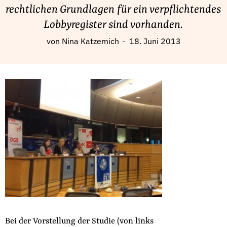
Fördermitglied werden
rechtlichen Grundlagen für ein verpflichtendes
Jetzt Spenden
Lobbyregister sind vorhanden.
Geschenkspende
von
Nina Katzemich
18. Juni 2013
Bußgelder und Geldauflagen
Projektspende
Testamentsspende
Presse
Newsletter
Appelle unterzeichnen
Kontakt
Impressum
Suche
Bei der Vorstellung der Studie (von links
auf