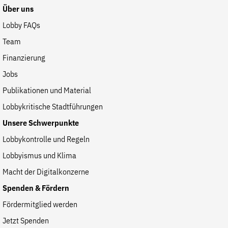
Über uns
der
Folge Uns
Website
Lobby FAQs
Facebook
Mastodon
Bluesky
Instagram
Youtube
LinkedIn
Feed
Newslette
Team
Finanzierung
Jobs
Publikationen und Material
Lobbykritische Stadtführungen
Unsere Schwerpunkte
Lobbykontrolle und Regeln
Lobbyismus und Klima
Macht der Digitalkonzerne
Spenden & Fördern
Fördermitglied werden
Jetzt Spenden