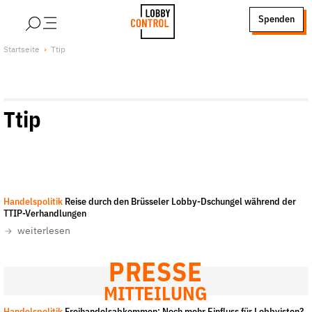
alt springen
Spenden
LobbyControl
Über uns
Startseite
Ttip
StartSeite
Lobby FAQs
Team
Ttip
Finanzierung
Jobs
Publikationen und Material
Lobbykritische Stadtführungen
Handelspolitik
Reise durch den Brüsseler Lobby-Dschungel während der
Unsere Schwerpunkte
TTIP-Verhandlungen
Lobbykontrolle und Regeln
weiterlesen
Lobbyismus und Klima
PRESSE
Macht der Digitalkonzerne
MITTEILUNG
Spenden & Fördern