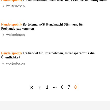
Handelspolitik
Freihandelsabkommen: Noch mehr Einfluss für Lobbyisten?
Fördermitglied werden
weiterlesen
Jetzt Spenden
Geschenkspende
Handelspolitik
Bertelsmann-Stiftung macht Stimmung für
Bußgelder und Geldauflagen
Freihandelsabkommen
Projektspende
weiterlesen
Testamentsspende
Presse
Handelspolitik
Freihandel für Unternehmen, Intransparenz für die
Newsletter
Öffentlichkeit
weiterlesen
Appelle unterzeichnen
Kontakt
Impressum
1
6
7
8
Suche
auf