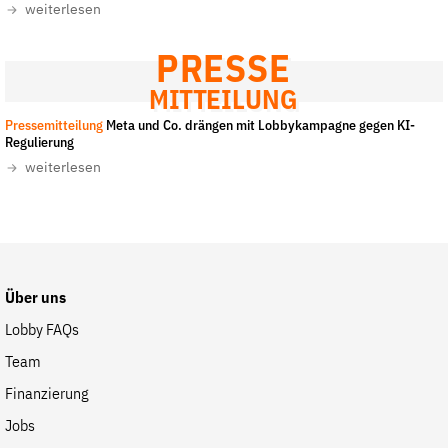
weiterlesen
der
Folge Uns
Website
Facebook
Mastodon
Bluesky
Instagram
Youtube
LinkedIn
Feed
Newslette
PRESSE
MITTEILUNG
Pressemitteilung
Meta und Co. drängen mit Lobbykampagne gegen KI-
Regulierung
weiterlesen
Über uns
Lobby FAQs
Team
Finanzierung
Jobs