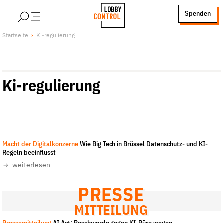
alt springen
Spenden
LobbyControl
Über uns
Startseite
Ki-regulierung
StartSeite
Lobby FAQs
Team
Ki-regulierung
Finanzierung
Jobs
Publikationen und Material
Lobbykritische Stadtführungen
CEO
-
All rights reserved
Macht der Digitalkonzerne
Wie Big Tech in Brüssel Datenschutz- und KI-
Unsere Schwerpunkte
Regeln beeinflusst
Lobbykontrolle und Regeln
weiterlesen
Lobbyismus und Klima
PRESSE
Macht der Digitalkonzerne
MITTEILUNG
Spenden & Fördern