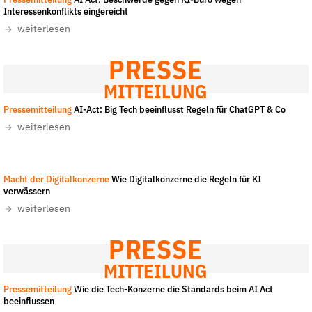
Pressemitteilung
AI Act: Beschwerde gegen KI-Büro wegen
Fördermitglied werden
Interessenkonflikts eingereicht
Jetzt Spenden
weiterlesen
Geschenkspende
PRESSE
Bußgelder und Geldauflagen
MITTEILUNG
Projektspende
Pressemitteilung
AI-Act: Big Tech beeinflusst Regeln für ChatGPT & Co
Testamentsspende
weiterlesen
Presse
Newsletter
Grafik: CEO
-
All rights reserved
Macht der Digitalkonzerne
Wie Digitalkonzerne die Regeln für KI
Appelle unterzeichnen
verwässern
Kontakt
weiterlesen
Impressum
PRESSE
MITTEILUNG
Pressemitteilung
Wie die Tech-Konzerne die Standards beim AI Act
Suche
beeinflussen
auf