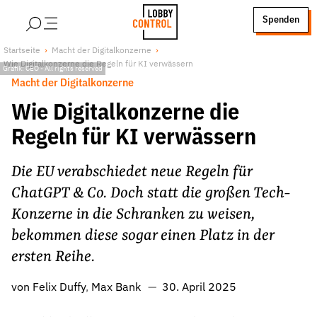
alt springen
Spenden
LobbyControl
Über uns
Startseite
Macht der Digitalkonzerne
Wie Digitalkonzerne die Regeln für KI verwässern
StartSeite
Grafik: CEO
-
All rights reserved
Lobby FAQs
Macht der Digitalkonzerne
Team
Wie Digitalkonzerne die
Finanzierung
Regeln für KI verwässern
Jobs
Publikationen und Material
Die EU verabschiedet neue Regeln für
Lobbykritische Stadtführungen
ChatGPT & Co. Doch statt die großen Tech-
Unsere Schwerpunkte
Konzerne in die Schranken zu weisen,
Lobbykontrolle und Regeln
bekommen diese sogar einen Platz in der
ersten Reihe.
Lobbyismus und Klima
Macht der Digitalkonzerne
von
Felix Duffy
Max Bank
30. April 2025
Spenden & Fördern