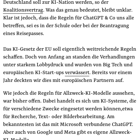
Deutschland soll zur KI-Nation werden, so der
Fördermitglied werden
Koalitionsvertrag
. Was das genau bedeutet, bleibt unklar.
Jetzt Spenden
Klar ist jedoch, dass die Regeln für ChatGPT & Co uns alle
Geschenkspende
betreffen, sei es in der Schule oder bei der Beantragung
Bußgelder und Geldauflagen
eines Reisepasses.
Projektspende
Das KI-Gesetz der EU soll eigentlich weitreichende Regeln
Testamentsspende
schaffen. Doch von Anfang an standen die Verhandlungen
Presse
unter starkem Lobbydruck und wurden von Big Tech und
europäischen KI-Start-ups
Newsletter
verwässert
. Bereits vor einem
Jahr deckten wir dies mit europäischen Partnern auf.
Appelle unterzeichnen
Kontakt
Wie jedoch die Regeln für Allzweck-KI-Modelle aussehen,
war bisher offen. Dabei handelt es sich um KI-Systeme, die
Impressum
für verschiedene Zwecke eingesetzt werden können,etwa
für Recherche, Text- oder Bilderbearbeitung. Am
bekanntesten ist das mit Microsoft verbundene ChatGPT.
Suche
Aber auch von Google und Meta gibt es eigene Allzweck-
auf