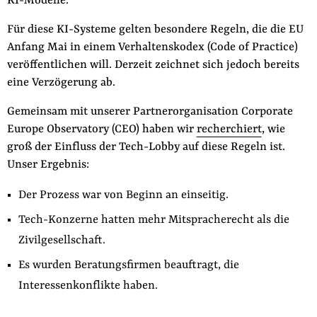
KI-Modelle.
der
Folge Uns
Für diese KI-Systeme gelten besondere Regeln, die die EU
Website
Facebook
Mastodon
Bluesky
Instagram
Youtube
LinkedIn
Feed
Newslette
Anfang Mai in einem Verhaltenskodex (Code of Practice)
veröffentlichen will. Derzeit zeichnet sich jedoch bereits
eine Verzögerung ab.
Gemeinsam mit unserer Partnerorganisation Corporate
Europe Observatory (CEO) haben wir
recherchiert
, wie
groß der Einfluss der Tech-Lobby auf diese Regeln ist.
Unser Ergebnis:
Der Prozess war von Beginn an einseitig.
Tech-Konzerne hatten mehr Mitspracherecht als die
Zivilgesellschaft.
Es wurden Beratungsfirmen beauftragt, die
Interessenkonflikte haben.