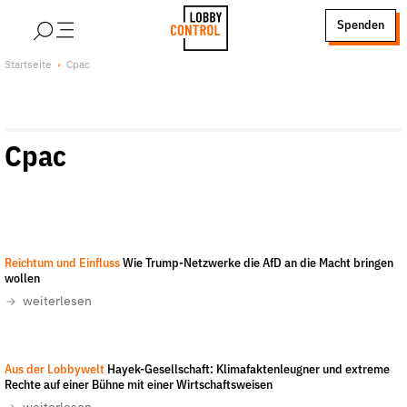
alt springen
Spenden
LobbyControl
Über uns
Startseite
Cpac
StartSeite
Lobby FAQs
Team
Cpac
Finanzierung
Jobs
Publikationen und Material
Lobbykritische Stadtführungen
Gage Skidmore/wikimedia
-
CC-BY-SA 2.0
Reichtum und Einfluss
Wie Trump-Netzwerke die AfD an die Macht bringen
Unsere Schwerpunkte
wollen
Lobbykontrolle und Regeln
weiterlesen
Lobbyismus und Klima
Macht der Digitalkonzerne
Youtube/@HayekSociety (Screenshot)
-
Aus der Lobbywelt
Hayek-Gesellschaft: Klimafaktenleugner und extreme
Spenden & Fördern
Rechte auf einer Bühne mit einer Wirtschaftsweisen