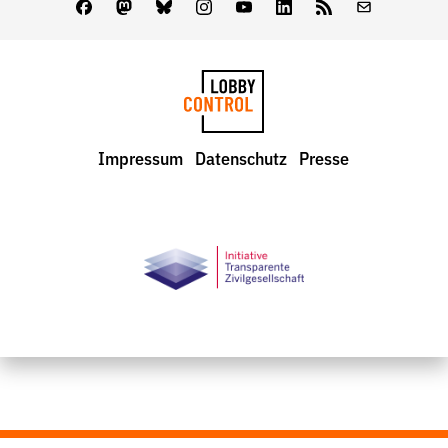
Facebook
Mastodon
Bluesky
Instagram
Youtube
LinkedIn
Feed
Newslette
LobbyControl
Impressum
Datenschutz
Presse
StartSeite