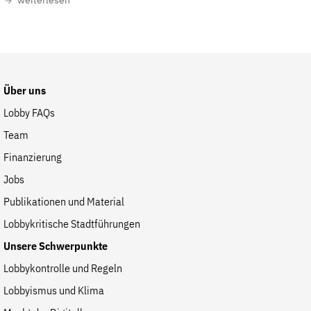
weiterlesen
Fördermitglied werden
Jetzt Spenden
Geschenkspende
Bußgelder und Geldauflagen
Über uns
Projektspende
Lobby FAQs
Testamentsspende
Team
Presse
Finanzierung
Newsletter
Jobs
Appelle unterzeichnen
Publikationen und Material
Kontakt
Lobbykritische Stadtführungen
Impressum
Unsere Schwerpunkte
Lobbykontrolle und Regeln
Lobbyismus und Klima
Suche
auf