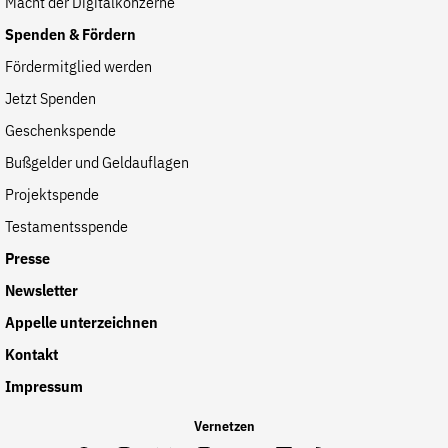
Macht der Digitalkonzerne
der
Folge Uns
Spenden & Fördern
Website
Facebook
Mastodon
Bluesky
Instagram
Youtube
LinkedIn
Feed
Newslette
Fördermitglied werden
Jetzt Spenden
Geschenkspende
Bußgelder und Geldauflagen
Projektspende
Testamentsspende
Presse
Newsletter
Appelle unterzeichnen
Kontakt
Impressum
Vernetzen