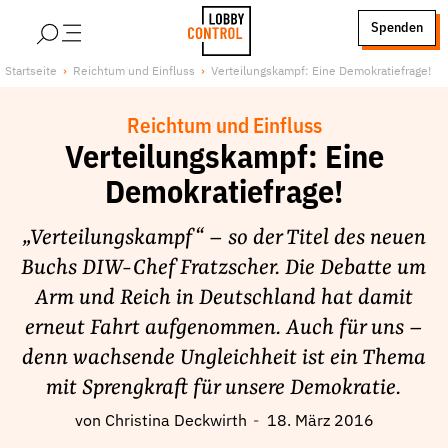
alt springen
Spenden
LobbyControl
Über uns
Startseite
Reichtum und Einfluss
Verteilungskampf: Eine Demokratiefrage!
StartSeite
Lobby FAQs
Reichtum und Einfluss
Team
Verteilungskampf: Eine
Finanzierung
Demokratiefrage!
Jobs
Publikationen und Material
„Verteilungskampf“ – so der Titel des neuen
Lobbykritische Stadtführungen
Buchs DIW-Chef Fratzscher. Die Debatte um
Arm und Reich in Deutschland hat damit
Unsere Schwerpunkte
erneut Fahrt aufgenommen. Auch für uns –
Lobbykontrolle und Regeln
denn wachsende Ungleichheit ist ein Thema
Lobbyismus und Klima
mit Sprengkraft für unsere Demokratie.
Macht der Digitalkonzerne
von
Christina Deckwirth
18. März 2016
Spenden & Fördern