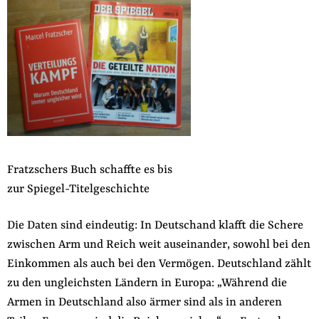
der
Folge Uns
Website
Facebook
Mastodon
Bluesky
Instagram
Youtube
LinkedIn
Feed
Newslette
Fratzschers Buch schaffte es bis
zur Spiegel-Titelgeschichte
Die Daten sind eindeutig: In Deutschand klafft die Schere
zwischen Arm und Reich weit auseinander, sowohl bei den
Einkommen als auch bei den Vermögen. Deutschland zählt
zu den ungleichsten Ländern in Europa: „Während die
Armen in Deutschland also ärmer sind als in anderen