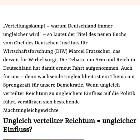
Fördermitglied werden
Jetzt Spenden
Geschenkspende
„Verteilungskampf – warum Deutschland immer
Bußgelder und Geldauflagen
ungleicher wird“ – so lautet der Titel des neuen Buchs
Projektspende
vom Chef des Deutschen Instituts für
Wirtschaftsforschung (DIW) Marcel Fratzscher, das
Testamentsspende
derzeit für Wirbel sorgt. Die Debatte um Arm und Reich in
Presse
Deutschland hat damit erneut Fahrt aufgenommen. Auch
Newsletter
für uns – denn wachsende Ungleichheit ist ein Thema mit
Appelle unterzeichnen
Sprengkraft für unsere Demokratie. Wenn ungleich
Kontakt
verteilter Reichtum zu ungleichem Einfluss auf die Politik
führt, verstärken sich bestehende
Impressum
Machtungleichgewichte.
Ungleich verteilter Reichtum = ungleicher
Einfluss?
Suche
auf