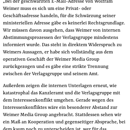
„Bei der geschwärzten E-Mail-Adresse von Wolfram
der
Weimer muss es sich um eine Privat- oder
Folge Uns
Website
Facebook
Mastodon
Bluesky
Instagram
Youtube
LinkedIn
Feed
Newslette
Geschäftsadresse handeln, für die Schwärzung seiner
ministeriellen Adresse gäbe es keinerlei Rechtsgrundlage.
Wir müssen davon ausgehen, dass Weimer von internen
Abstimmungsprozessen der Verlagsgruppe mindestens
informiert wurde. Das steht in direktem Widerspruch zu
Weimers Aussagen, er habe sich vollständig aus dem
operativen Geschäft der Weimer Media Group
zurückgezogen und es gäbe eine strikte Trennung
zwischen der Verlagsgruppe und seinem Amt.
Außerdem zeigen die internen Unterlagen erneut, wie
katastrophal das Kanzleramt und die Verlagsgruppe mit
dem Interessenkonflikt umgehen. Gerade wegen des
Interessenkonfliktes wäre ein besonderer Abstand zur
Weimer Media Group angebracht. Stattdessen sehen wir
ein Maß an Kooperation und gegenseitiger Absprache, bei
dem kaum noch zu unterscheiden ist, wer für das