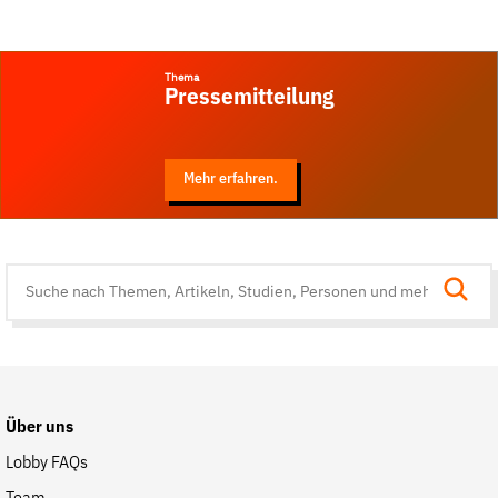
Thema
Pressemitteilung
Mehr erfahren.
Suche
auf
der
Website
Über uns
Lobby FAQs