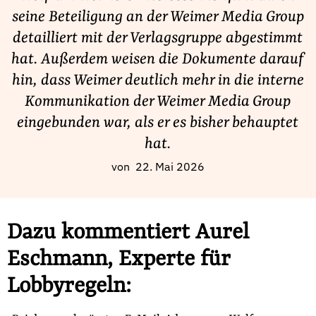
Fördermitglied werden
seine Beteiligung an der Weimer Media Group
Jetzt Spenden
detailliert mit der Verlagsgruppe abgestimmt
Geschenkspende
hat. Außerdem weisen die Dokumente darauf
Bußgelder und Geldauflagen
hin, dass Weimer deutlich mehr in die interne
Projektspende
Kommunikation der Weimer Media Group
Testamentsspende
eingebunden war, als er es bisher behauptet
Presse
hat.
Newsletter
von
22. Mai 2026
Appelle unterzeichnen
Kontakt
Dazu kommentiert Aurel
Impressum
Eschmann, Experte für
Lobbyregeln:
Suche
auf