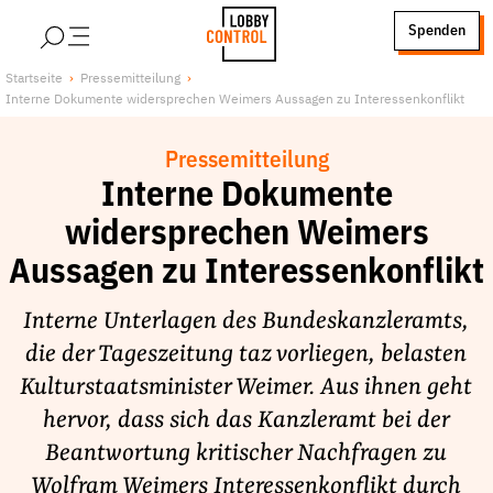
alt springen
Spenden
LobbyControl
Über uns
Startseite
Pressemitteilung
Interne Dokumente widersprechen Weimers Aussagen zu Interessenkonflikt
StartSeite
Lobby FAQs
Team
Pressemitteilung
Finanzierung
Interne Dokumente
Jobs
widersprechen Weimers
Publikationen und Material
Aussagen zu Interessenkonflikt
Lobbykritische Stadtführungen
Interne Unterlagen des Bundeskanzleramts,
Unsere Schwerpunkte
die der Tageszeitung taz vorliegen, belasten
Lobbykontrolle und Regeln
Kulturstaatsminister Weimer. Aus ihnen geht
Lobbyismus und Klima
hervor, dass sich das Kanzleramt bei der
Macht der Digitalkonzerne
Beantwortung kritischer Nachfragen zu
Spenden & Fördern
Wolfram Weimers Interessenkonflikt durch