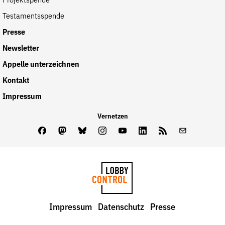
Projektspende
Testamentsspende
Presse
Newsletter
Appelle unterzeichnen
Kontakt
Impressum
Vernetzen
Facebook
Mastodon
Bluesky
Instagram
Youtube
LinkedIn
Feed
Newslette
LobbyControl
Impressum
Datenschutz
Presse
StartSeite