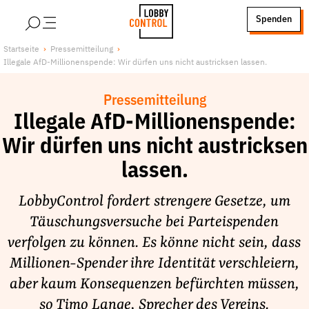
alt springen
Spenden
LobbyControl
Über uns
Startseite
Pressemitteilung
Illegale AfD-Millionenspende: Wir dürfen uns nicht austricksen lassen.
StartSeite
Lobby FAQs
Team
Pressemitteilung
Finanzierung
Illegale AfD-Millionenspende:
Jobs
Wir dürfen uns nicht austricksen
Publikationen und Material
lassen.
Lobbykritische Stadtführungen
LobbyControl fordert strengere Gesetze, um
Unsere Schwerpunkte
Täuschungsversuche bei Parteispenden
Lobbykontrolle und Regeln
verfolgen zu können. Es könne nicht sein, dass
Lobbyismus und Klima
Millionen-Spender ihre Identität verschleiern,
Macht der Digitalkonzerne
aber kaum Konsequenzen befürchten müssen,
Spenden & Fördern
so Timo Lange, Sprecher des Vereins.