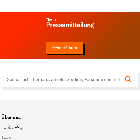
Thema
Pressemitteilung
Mehr erfahren.
Suche
auf
der
Website
Über uns
Lobby FAQs
Team