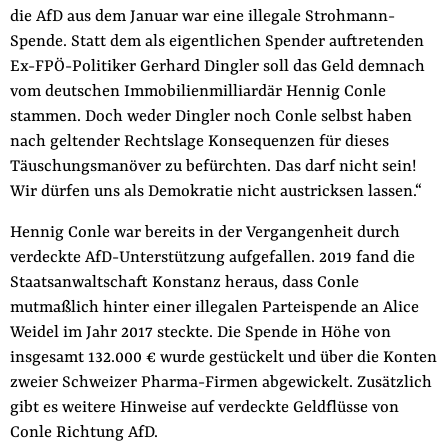
die AfD aus dem Januar war eine illegale Strohmann-
der
Folge Uns
Spende. Statt dem als eigentlichen Spender auftretenden
Website
Facebook
Mastodon
Bluesky
Instagram
Youtube
LinkedIn
Feed
Newslette
Ex-FPÖ-Politiker Gerhard Dingler soll das Geld demnach
vom deutschen Immobilienmilliardär Hennig Conle
stammen. Doch weder Dingler noch Conle selbst haben
nach geltender Rechtslage Konsequenzen für dieses
Täuschungsmanöver zu befürchten. Das darf nicht sein!
Wir dürfen uns als Demokratie nicht austricksen lassen.“
Hennig Conle war bereits in der Vergangenheit durch
verdeckte AfD-Unterstützung aufgefallen. 2019 fand die
Staatsanwaltschaft Konstanz heraus, dass Conle
mutmaßlich hinter einer illegalen Parteispende an Alice
Weidel im Jahr 2017 steckte. Die Spende in Höhe von
insgesamt 132.000 € wurde gestückelt und über die Konten
zweier Schweizer Pharma-Firmen abgewickelt. Zusätzlich
gibt es weitere Hinweise auf verdeckte Geldflüsse von
Conle Richtung AfD.