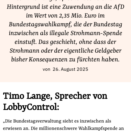
Fördermitglied werden
Hintergrund ist eine Zuwendung an die AfD
Jetzt Spenden
im Wert von 2,35 Mio. Euro im
Geschenkspende
Bundestagswahlkampf, die der Bundestag
Bußgelder und Geldauflagen
inzwischen als illegale Strohmann-Spende
Projektspende
einstuft. Das geschieht, ohne dass der
Testamentsspende
Strohmann oder der eigentliche Geldgeber
Presse
bisher Konsequenzen zu fürchten haben.
Newsletter
von
26. August 2025
Appelle unterzeichnen
Kontakt
Timo Lange, Sprecher von
Impressum
LobbyControl:
„Die Bundestagsverwaltung sieht es inzwischen als
Suche
erwiesen an. Die millionenschwere Wahlkampfspende an
auf