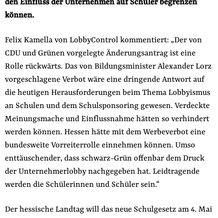
den Einfluss der Unternehmen auf Schüler begrenzen
der
Folge Uns
können.
Website
Facebook
Mastodon
Bluesky
Instagram
Youtube
LinkedIn
Feed
Newslette
Felix Kamella von LobbyControl kommentiert: „Der von
CDU und Grünen vorgelegte Änderungsantrag ist eine
Rolle rückwärts. Das von Bildungsminister Alexander Lorz
vorgeschlagene Verbot wäre eine dringende Antwort auf
die heutigen Herausforderungen beim Thema Lobbyismus
an Schulen und dem Schulsponsoring gewesen. Verdeckte
Meinungsmache und Einflussnahme hätten so verhindert
werden können. Hessen hätte mit dem Werbeverbot eine
bundesweite Vorreiterrolle einnehmen können. Umso
enttäuschender, dass schwarz-Grün offenbar dem Druck
der Unternehmerlobby nachgegeben hat. Leidtragende
werden die Schülerinnen und Schüler sein.“
Der hessische Landtag will das neue Schulgesetz am 4. Mai