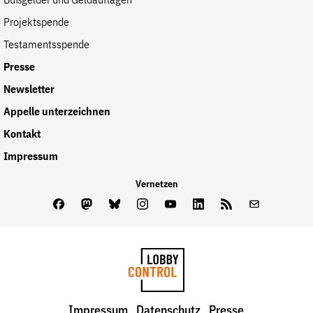
Bußgelder und Geldauflagen
Projektspende
Testamentsspende
Presse
Newsletter
Appelle unterzeichnen
Kontakt
Impressum
Vernetzen
Facebook
Mastodon
Bluesky
Instagram
Youtube
LinkedIn
Feed
Newslette
LobbyControl
Impressum
Datenschutz
Presse