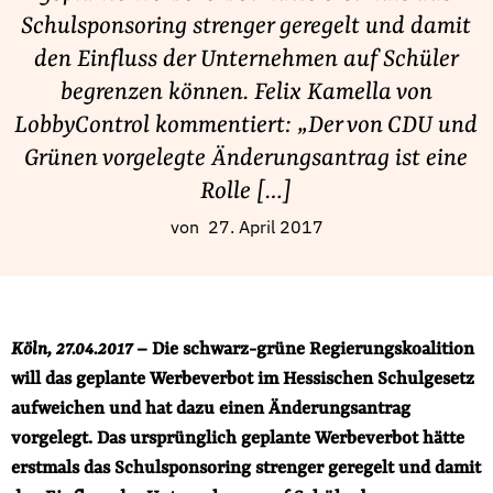
Fördermitglied werden
Schulsponsoring strenger geregelt und damit
Jetzt Spenden
den Einfluss der Unternehmen auf Schüler
Geschenkspende
begrenzen können. Felix Kamella von
Bußgelder und Geldauflagen
LobbyControl kommentiert: „Der von CDU und
Projektspende
Grünen vorgelegte Änderungsantrag ist eine
Testamentsspende
Rolle […]
Presse
von
27. April 2017
Newsletter
Appelle unterzeichnen
Kontakt
Köln, 27.04.2017
– Die schwarz-grüne Regierungskoalition
Impressum
will das geplante Werbeverbot im Hessischen Schulgesetz
aufweichen und hat dazu einen Änderungsantrag
vorgelegt. Das ursprünglich geplante Werbeverbot hätte
Suche
erstmals das Schulsponsoring strenger geregelt und damit
auf