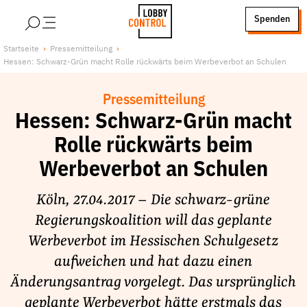
alt springen
Spenden
LobbyControl
Über uns
Startseite
Pressemitteilung
Hessen: Schwarz-Grün macht Rolle rückwärts beim Werbeverbot an Schulen
StartSeite
Lobby FAQs
Team
Pressemitteilung
Finanzierung
Hessen: Schwarz-Grün macht
Jobs
Rolle rückwärts beim
Publikationen und Material
Werbeverbot an Schulen
Lobbykritische Stadtführungen
Köln, 27.04.2017 – Die schwarz-grüne
Unsere Schwerpunkte
Regierungskoalition will das geplante
Lobbykontrolle und Regeln
Werbeverbot im Hessischen Schulgesetz
Lobbyismus und Klima
aufweichen und hat dazu einen
Macht der Digitalkonzerne
Änderungsantrag vorgelegt. Das ursprünglich
Spenden & Fördern
geplante Werbeverbot hätte erstmals das