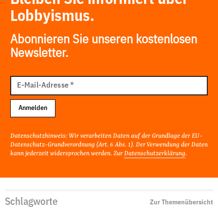
Lobbyismus.
Abonnieren Sie unseren kostenlosen
Newsletter.
E-
Mail
E-Mail-Adresse
*
Adresse
Anmelden
Datenschutzhinweis: Wir verarbeiten Daten auf der Grundlage der EU-
Datenschutz-Grundverordnung (Art. 6 Abs. 1). Der Verwendung der Daten
kann jederzeit widersprochen werden. Zur
Datenschutzerklärung
.
Schlagworte
Zur Themenübersicht