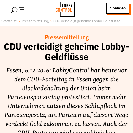
alt springen
Spenden
LobbyControl
Über uns
Startseite
Pressemitteilung
CDU verteidigt geheime Lobby-Geldflüsse
StartSeite
Lobby FAQs
Pressemitteilung
Team
CDU verteidigt geheime Lobby-
Finanzierung
Geldflüsse
Jobs
Publikationen und Material
Essen, 6.12.2016: LobbyControl hat heute vor
Lobbykritische Stadtführungen
dem CDU-Parteitag in Essen gegen die
Blockadehaltung der Union beim
Unsere Schwerpunkte
Parteiensponsoring protestiert. Immer mehr
Lobbykontrolle und Regeln
Unternehmen nutzen dieses Schlupfloch im
Lobbyismus und Klima
Parteiengesetz, um Parteien auf diesem Wege
Macht der Digitalkonzerne
verdeckt Geld zukommen zu lassen. Auch der
Spenden & Fördern