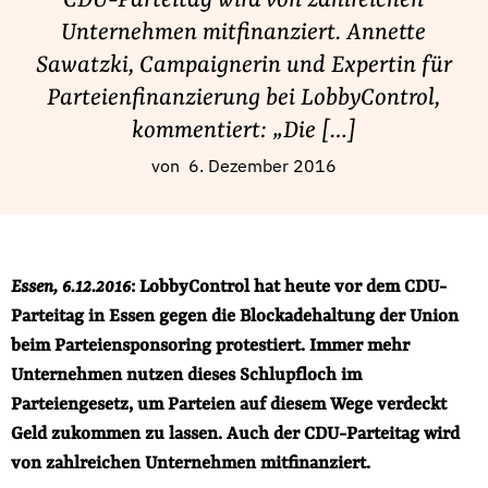
CDU-Parteitag wird von zahlreichen
Fördermitglied werden
Unternehmen mitfinanziert. Annette
Jetzt Spenden
Sawatzki, Campaignerin und Expertin für
Geschenkspende
Parteienfinanzierung bei LobbyControl,
Bußgelder und Geldauflagen
kommentiert: „Die […]
Projektspende
von
6. Dezember 2016
Testamentsspende
Presse
Newsletter
Essen, 6.12.2016
: LobbyControl hat heute vor dem CDU-
Appelle unterzeichnen
Parteitag in Essen gegen die Blockadehaltung der Union
Kontakt
beim Parteiensponsoring protestiert. Immer mehr
Impressum
Unternehmen nutzen dieses Schlupfloch im
Parteiengesetz, um Parteien auf diesem Wege verdeckt
Geld zukommen zu lassen. Auch der CDU-Parteitag wird
Suche
von zahlreichen Unternehmen mitfinanziert.
auf