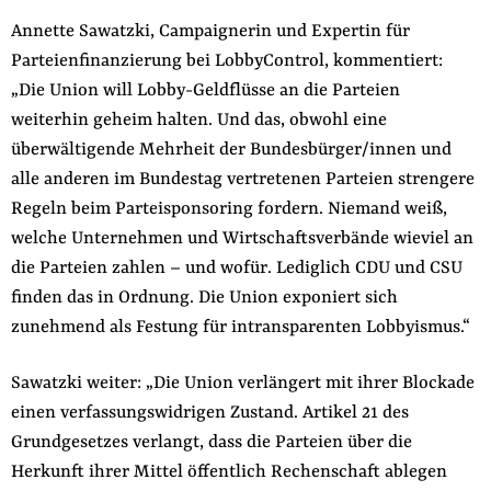
der
Annette Sawatzki, Campaignerin und Expertin für
Folge Uns
Website
Facebook
Mastodon
Bluesky
Instagram
Youtube
LinkedIn
Feed
Newslette
Parteienfinanzierung bei LobbyControl, kommentiert:
„Die Union will Lobby-Geldflüsse an die Parteien
weiterhin geheim halten. Und das, obwohl eine
überwältigende Mehrheit der Bundesbürger/innen und
alle anderen im Bundestag vertretenen Parteien strengere
Regeln beim Parteisponsoring fordern. Niemand weiß,
welche Unternehmen und Wirtschaftsverbände wieviel an
die Parteien zahlen – und wofür. Lediglich CDU und CSU
finden das in Ordnung. Die Union exponiert sich
zunehmend als Festung für intransparenten Lobbyismus.“
Sawatzki weiter: „Die Union verlängert mit ihrer Blockade
einen verfassungswidrigen Zustand. Artikel 21 des
Grundgesetzes verlangt, dass die Parteien über die
Herkunft ihrer Mittel öffentlich Rechenschaft ablegen