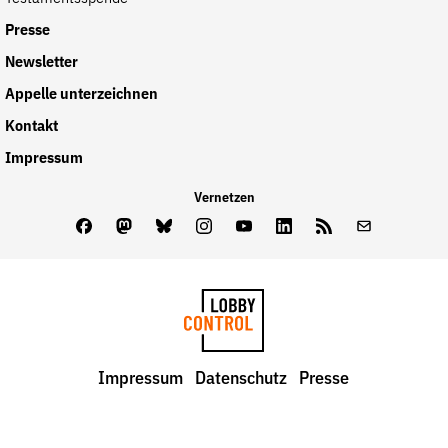
Presse
Newsletter
Appelle unterzeichnen
Kontakt
Impressum
Vernetzen
Facebook
Mastodon
Bluesky
Instagram
Youtube
LinkedIn
Feed
Newslette
LobbyControl
Impressum
Datenschutz
Presse
StartSeite