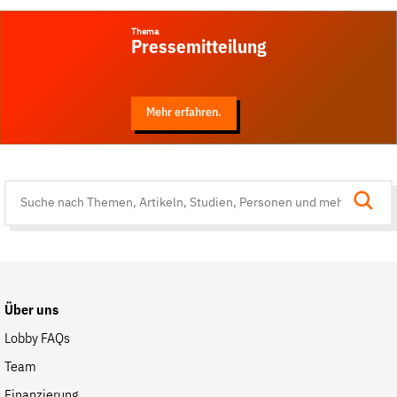
Thema
Pressemitteilung
Mehr erfahren.
Suche
auf
der
Website
Über uns
Lobby FAQs
Team
Finanzierung