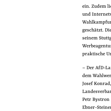
ein. Zudem l
und Internet
Wahlkampfunt
geschätzt. Di
seinem Stuttg
Werbeagentur 
praktische 
– Der AfD-La
dem Wahlwerbe
Josef Konrad
Landesverban
Petr Bystron
Ebner-Steine