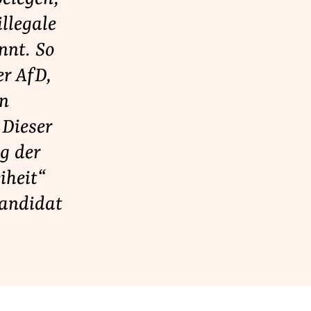
illegale
nnt. So
er AfD,
en
 Dieser
g der
iheit“
kandidat