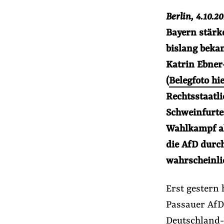
Presse
Berlin, 4.10.2
Newsletter
Bayern stärke
Appelle unterzeichnen
bislang bekan
Kontakt
Katrin Ebner
Impressum
(
Belegfoto hi
Rechtsstaatli
Schweinfurte
Suche
Wahlkampf al
auf
#Lobbyismus in der EU
#Lobby-Fußspu
der
die AfD durch
Website
wahrscheinli
Erst gestern 
Passauer AfD
Deutschland-