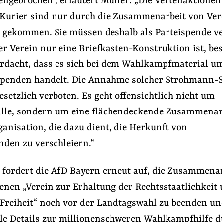
gebrochen“, erläutert Müller. „Die Verteilaktionen
Kurier sind nur durch die Zusammenarbeit von Ver
 gekommen. Sie müssen deshalb als Parteispende v
r Verein nur eine Briefkasten-Konstruktion ist, bes
rdacht, dass es sich bei dem Wahlkampfmaterial um 
penden handelt. Die Annahme solcher Strohmann-
gesetzlich verboten. Es geht offensichtlich nicht um
Fälle, sondern um eine flächendeckende Zusammenar
anisation, die dazu dient, die Herkunft von
nden zu verschleiern.“
 fordert die AfD Bayern erneut auf, die Zusammenar
enen „Verein zur Erhaltung der Rechtsstaatlichkeit
 Freiheit“ noch vor der Landtagswahl zu beenden un
le Details zur millionenschweren Wahlkampfhilfe 