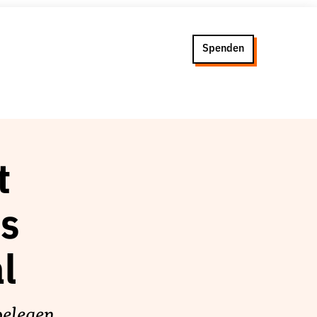
Spenden
t
es
l
belegen,