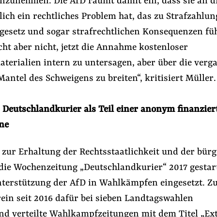
anzunehmen. Die AfD räumt damit ein, dass sie an d
hlich ein rechtliches Problem hat, das zu Strafzahlu
gesetz und sogar strafrechtlichen Konsequenzen fü
cht aber nicht, jetzt die Annahme kostenloser
erialien intern zu untersagen, aber über die ver
Mantel des Schweigens zu breiten“, kritisiert Müller.
:
Deutschlandkurier als Teil einer anonym finanzier
ne
 zur Erhaltung der Rechtsstaatlichkeit und der bürg
 die Wochenzeitung „Deutschlandkurier“ 2017 gestar
Unterstützung der AfD in Wahlkämpfen eingesetzt. Z
rein seit 2016 dafür bei sieben Landtagswahlen
nd verteilte Wahlkampfzeitungen mit dem Titel „Ext