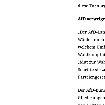
diese Tarnorg
AfD verweige
„Der AfD-Land
Wählerinnen 
welchem Umfa
Wahlkampfhil
„Mut zur Wahr
Schritte sie
Parteiengese
Der AfD-Bund
Gliederungen 