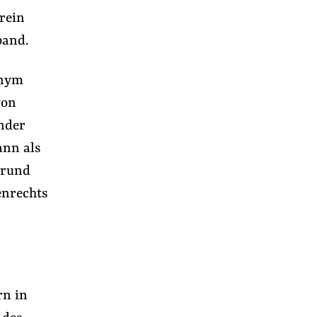
rein
band.
onym
von
nder
ann als
fgrund
enrechts
rn in