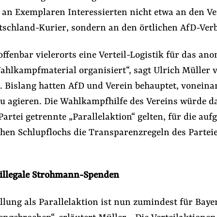
n an Exemplaren Interessierten nicht etwa an den Ve
tschland-Kurier, sondern an den örtlichen AfD-Ver
offenbar vielerorts eine Verteil-Logistik für das an
ahlkampfmaterial organisiert“, sagt Ulrich Müller 
. Bislang hatten AfD und Verein behauptet, voneina
u agieren. Die Wahlkampfhilfe des Vereins würde d
Partei getrennte „Parallelaktion“ gelten, für die au
chen Schlupflochs die Transparenzregeln des Partei
 illegale Strohmann-Spenden
llung als Parallelaktion ist nun zumindest für Baye