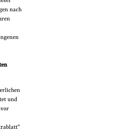
ieser
ngen nach
hren
gangenen
ten
erlichen
tet und
uvor
rablatt“