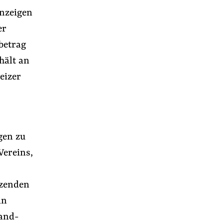
Anzeigen
er
betrag
hält an
eizer
gen zu
Vereins,
tzenden
in
and-