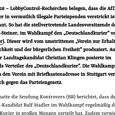
018
– LobbyControl-Recherchen belegen, dass die AfD
r in vermutlich illegale Parteispenden verstrickt ist
nt. So hat die stellvertretende Landesvorsitzende d
-Steiner, im Wahlkampf den „Deutschlandkurier“ ve
er
). Dieser wird vom umstrittenen „Verein zur Erhal
chkeit und der bürgerlichen Freiheit“ produziert. A
r Landtagskandidat Christian Klingen posierte im
s Verteiler des „Deutschlandkurier“. Die Wahlkampf
r
#Aus der Lobbywelt
#Handelspolitik
 den Verein mit Briefkastenadresse in Stuttgart ve
ch gegen das Parteiengesetz.
Folge Uns
Facebook
Mastodon
Bluesky
Instagram
Youtube
LinkedIn
Feed
Newslette
hatte die Sendung Kontrovers (BR) berichtet, dass d
-Kandidat Ralf Stadler im Wahlkampf regelmäßig 
Kurier in großen Mengen verteilt hat. Zudem verwi