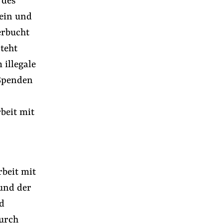
 des
ein und
erbucht
teht
illegale
Spenden
beit mit
beit mit
 und der
d
durch