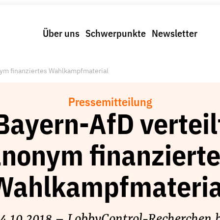
Über uns
Schwerpunkte
Newsletter
nym finanziertes Wahlkampfmaterial
Pressemitteilung
Bayern-AfD verteil
nonym finanziert
Wahlkampfmateria
 4.10.2018 – LobbyControl-Recherchen 