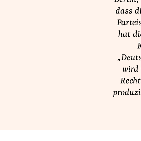
Lobbykontrolle und Regeln
dass di
Lobbyismus und Klima
Partei
Macht der Digitalkonzerne
hat di
K
Spenden & Fördern
„Deuts
Fördermitglied werden
wird
Jetzt Spenden
Recht
Geschenkspende
produzi
Bußgelder und Geldauflagen
Projektspende
Testamentsspende