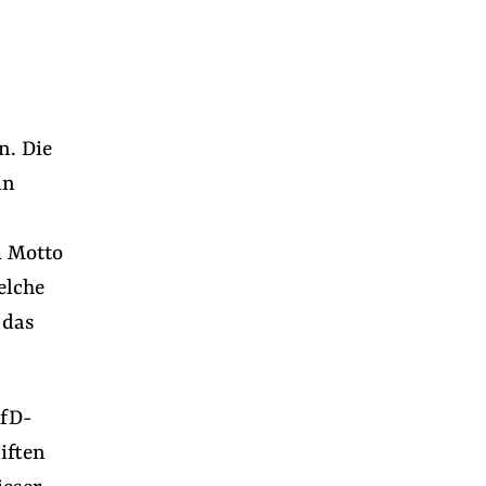
n. Die
in
m Motto
elche
 das
AfD-
iften