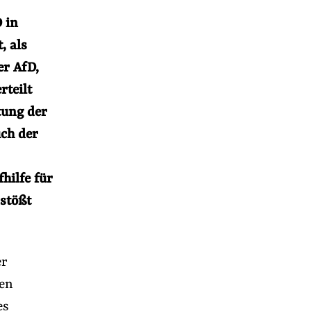
 in
, als
er AfD,
rteilt
tung der
uch der
hilfe für
rstößt
r
er
den
es