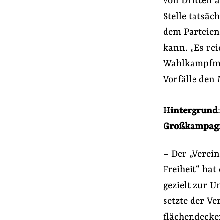
von Dritten 
Stelle tatsäc
dem Parteien
kann. „Es rei
Wahlkampfmat
Vorfälle den 
Hintergrund
Großkampag
– Der „Verein
Freiheit“ hat
gezielt zur 
setzte der Ve
flächendecke