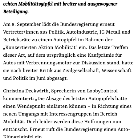
echten Mobilitätsgipfel mit breiter und ausgewogener
der
Folge Uns
Beteiligung.
Website
Facebook
Mastodon
Bluesky
Instagram
Youtube
LinkedIn
Feed
Newslette
Am 8. September lädt die Bundesregierung erneut
Vertreter/innen aus Politik, Autoindustrie, IG Metall und
Betriebsräte zu einem Autogipfel im Rahmen der
„Konzertierten Aktion Mobilität“ ein. Das letzte Treffen
dieser Art, auf dem ursprünglich eine Kaufprämie für
Autos mit Verbrennungsmotor zur Diskussion stand, hatte
sie nach breiter Kritik aus Zivilgesellschaft, Wissenschaft
und Politik im Juni abgesagt.
Christina Deckwirth, Sprecherin von LobbyControl
kommentiert: „Die Absage des letzten Autogipfels hätte
einen Wendepunkt einläuten können – in Richtung eines
neuen Umgangs mit Interessengruppen im Bereich
Mobilität. Doch leider werden diese Hoffnungen nun
enttäuscht. Erneut ruft die Bundesregierung einen Auto-
Klüngelgipfel ein.