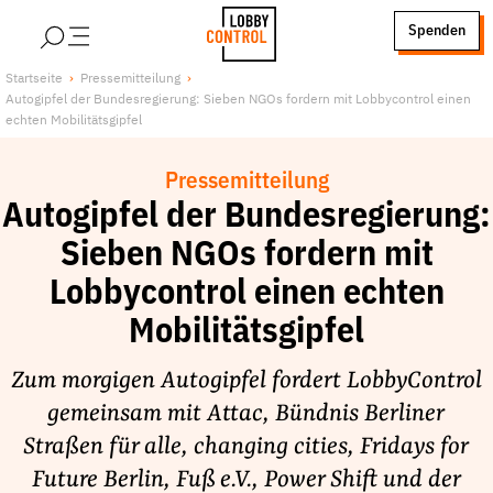
alt springen
Spenden
LobbyControl
Über uns
Startseite
Pressemitteilung
Autogipfel der Bundesregierung: Sieben NGOs fordern mit Lobbycontrol einen
StartSeite
Lobby FAQs
echten Mobilitätsgipfel
Team
Pressemitteilung
Finanzierung
Autogipfel der Bundesregierung:
Jobs
Sieben NGOs fordern mit
Publikationen und Material
Lobbycontrol einen echten
Lobbykritische Stadtführungen
Mobilitätsgipfel
Unsere Schwerpunkte
Lobbykontrolle und Regeln
Zum morgigen Autogipfel fordert LobbyControl
Lobbyismus und Klima
gemeinsam mit Attac, Bündnis Berliner
Macht der Digitalkonzerne
Straßen für alle, changing cities, Fridays for
Spenden & Fördern
Future Berlin, Fuß e.V., Power Shift und der