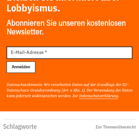
Lobbyismus.
Abonnieren Sie unseren kostenlosen
Newsletter.
E-
Mail
E-Mail-Adresse
*
Adresse
Anmelden
Datenschutzhinweis: Wir verarbeiten Daten auf der Grundlage der EU-
Datenschutz-Grundverordnung (Art. 6 Abs. 1). Der Verwendung der Daten
kann jederzeit widersprochen werden. Zur
Datenschutzerklärung
.
Schlagworte
Zur Themenübersicht