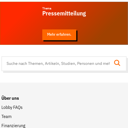
Thema
Pressemitteilung
Mehr erfahren.
Suche
auf
der
Website
Über uns
Lobby FAQs
Team
Finanzierung