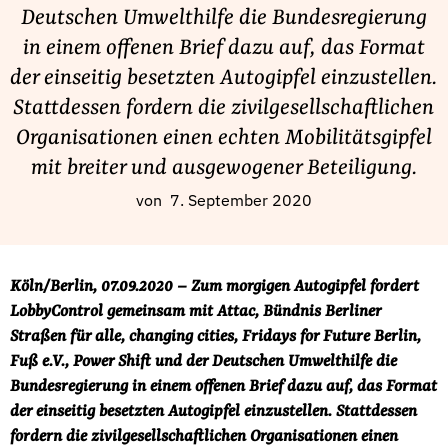
Fördermitglied werden
Deutschen Umwelthilfe die Bundesregierung
Jetzt Spenden
in einem offenen Brief dazu auf, das Format
Geschenkspende
der einseitig besetzten Autogipfel einzustellen.
Bußgelder und Geldauflagen
Stattdessen fordern die zivilgesellschaftlichen
Organisationen einen echten Mobilitätsgipfel
Projektspende
mit breiter und ausgewogener Beteiligung.
Testamentsspende
Presse
von
7. September 2020
Newsletter
Appelle unterzeichnen
Köln/Berlin, 07.09.2020 – Zum morgigen Autogipfel fordert
Kontakt
LobbyControl gemeinsam mit Attac, Bündnis Berliner
Impressum
Straßen für alle, changing cities, Fridays for Future Berlin,
Fuß e.V., Power Shift und der Deutschen Umwelthilfe die
Bundesregierung in einem offenen Brief dazu auf, das Format
der einseitig besetzten Autogipfel einzustellen. Stattdessen
Suche
fordern die zivilgesellschaftlichen Organisationen einen
auf