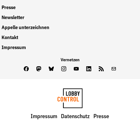
Presse
Newsletter
Appelle unterzeichnen
Kontakt
Impressum
Vernetzen
Facebook
Mastodon
Bluesky
Instagram
Youtube
LinkedIn
Feed
Newslette
LobbyControl
Impressum
Datenschutz
Presse
StartSeite