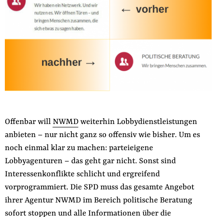
der
Folge Uns
Website
Facebook
Mastodon
Bluesky
Instagram
Youtube
LinkedIn
Feed
Newslette
Offenbar will
NWMD
weiterhin Lobbydienstleistungen
anbieten – nur nicht ganz so offensiv wie bisher. Um es
noch einmal klar zu machen: parteieigene
Lobbyagenturen – das geht gar nicht. Sonst sind
Interessenkonflikte schlicht und ergreifend
vorprogrammiert. Die SPD muss das gesamte Angebot
ihrer Agentur NWMD im Bereich politische Beratung
sofort stoppen und alle Informationen über die