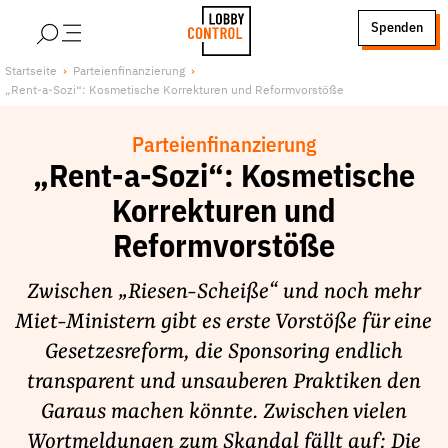
alt springen
Spenden
LobbyControl
Über uns
Startseite
Parteienfinanzierung
„Rent-a-Sozi“: Kosmetische Korrekturen und Reformvorstöße
StartSeite
Lobby FAQs
Team
Parteienfinanzierung
Finanzierung
„Rent-a-Sozi“: Kosmetische
Jobs
Korrekturen und
Publikationen und Material
Reformvorstöße
Lobbykritische Stadtführungen
Zwischen „Riesen-Scheiße“ und noch mehr
Unsere Schwerpunkte
Miet-Ministern gibt es erste Vorstöße für eine
Lobbykontrolle und Regeln
Gesetzesreform, die Sponsoring endlich
Lobbyismus und Klima
transparent und unsauberen Praktiken den
Macht der Digitalkonzerne
Garaus machen könnte. Zwischen vielen
Spenden & Fördern
Wortmeldungen zum Skandal fällt auf: Die