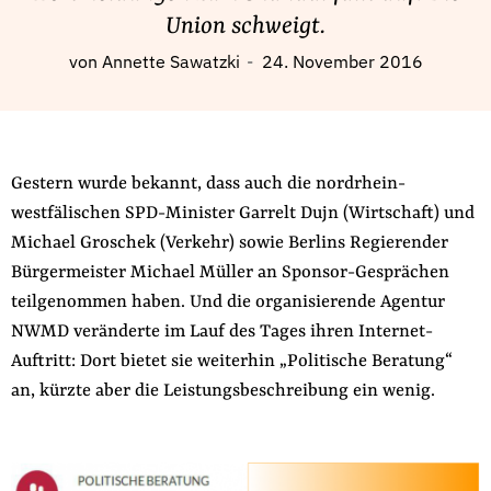
Fördermitglied werden
Union schweigt.
Jetzt Spenden
von
Annette Sawatzki
24. November 2016
Geschenkspende
Bußgelder und Geldauflagen
Projektspende
Gestern wurde bekannt, dass auch die nordrhein-
Testamentsspende
westfälischen SPD-Minister Garrelt Dujn (Wirtschaft) und
Presse
Michael Groschek (Verkehr) sowie Berlins Regierender
Newsletter
Bürgermeister Michael Müller an Sponsor-Gesprächen
Appelle unterzeichnen
teilgenommen haben. Und die organisierende Agentur
Kontakt
NWMD veränderte im Lauf des Tages ihren Internet-
Impressum
Auftritt: Dort bietet sie weiterhin „Politische Beratung“
an, kürzte aber die Leistungsbeschreibung ein wenig.
Suche
auf