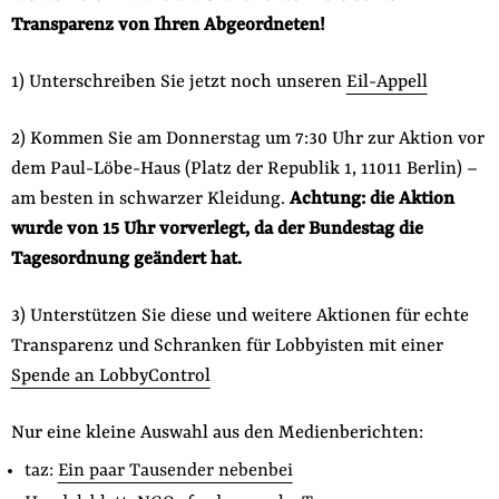
Transparenz von Ihren Abgeordneten!
der
Folge Uns
Website
Facebook
Mastodon
Bluesky
Instagram
Youtube
LinkedIn
Feed
Newslette
1) Unterschreiben Sie jetzt noch unseren
Eil-Appell
2) Kommen Sie am Donnerstag um 7:30 Uhr zur Aktion vor
dem Paul-Löbe-Haus (Platz der Republik 1, 11011 Berlin) –
am besten in schwarzer Kleidung.
Achtung: die Aktion
wurde von 15 Uhr vorverlegt, da der Bundestag die
Tagesordnung geändert hat.
3) Unterstützen Sie diese und weitere Aktionen für echte
Transparenz und Schranken für Lobbyisten mit einer
Spende an LobbyControl
Nur eine kleine Auswahl aus den Medienberichten:
taz:
Ein paar Tausender nebenbei