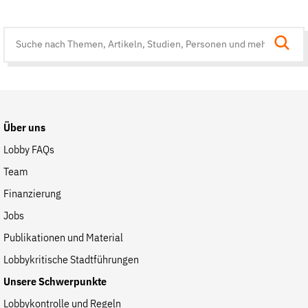
Suche
auf
der
Website
Über uns
Lobby FAQs
Team
Finanzierung
Jobs
Publikationen und Material
Lobbykritische Stadtführungen
Unsere Schwerpunkte
Lobbykontrolle und Regeln