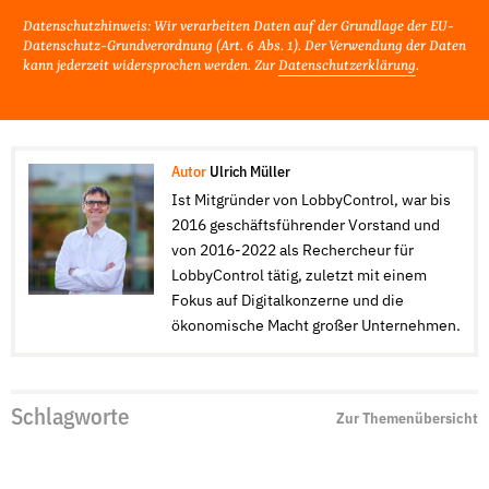
Datenschutzhinweis: Wir verarbeiten Daten auf der Grundlage der EU-
Datenschutz-Grundverordnung (Art. 6 Abs. 1). Der Verwendung der Daten
kann jederzeit widersprochen werden. Zur
Datenschutzerklärung
.
Autor
Ulrich Müller
Ist Mitgründer von LobbyControl, war bis
2016 geschäftsführender Vorstand und
von 2016-2022 als Rechercheur für
LobbyControl tätig, zuletzt mit einem
Fokus auf Digitalkonzerne und die
ökonomische Macht großer Unternehmen.
Schlagworte
Zur Themenübersicht