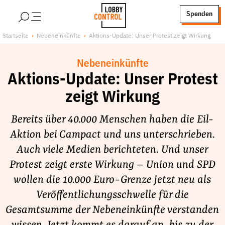
alt springen
Spenden
LobbyControl
Über uns
Startseite
Nebeneinkünfte
Aktions-Update: Unser Protest zeigt Wirkung
StartSeite
Lobby FAQs
Nebeneinkünfte
Team
Aktions-Update: Unser Protest
Finanzierung
zeigt Wirkung
Jobs
Publikationen und Material
Bereits über 40.000 Menschen haben die Eil-
Lobbykritische Stadtführungen
Aktion bei Campact und uns unterschrieben.
Auch viele Medien berichteten. Und unser
Unsere Schwerpunkte
Protest zeigt erste Wirkung – Union und SPD
Lobbykontrolle und Regeln
wollen die 10.000 Euro-Grenze jetzt neu als
Lobbyismus und Klima
Veröffentlichungsschwelle für die
Macht der Digitalkonzerne
Gesamtsumme der Nebeneinkünfte verstanden
Spenden & Fördern