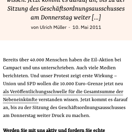
wissen. Jetzt kommt es darauf an, bis zu der
Fördermitglied werden
Sitzung des Geschäftsordnungsausschusses
Jetzt Spenden
am Donnerstag weiter […]
Geschenkspende
von
Ulrich Müller
10. Mai 2011
Bußgelder und Geldauflagen
Projektspende
Testamentsspende
Presse
Bereits über 40.000 Menschen haben die Eil-Aktion bei
Campact und uns unterschrieben. Auch viele Medien
Newsletter
berichteten. Und unser Protest zeigt erste Wirkung –
Appelle unterzeichnen
Union und SPD wollen die 10.000 Euro-Grenze jetzt neu
Kontakt
als Veröffentlichungsschwelle für die Gesamtsumme der
Impressum
Nebeneinkünfte
verstanden wissen. Jetzt kommt es darauf
an, bis zu der Sitzung des Geschäftsordnungsausschusses
am Donnerstag weiter Druck zu machen.
Suche
Werden Sie mit uns aktiv und fordern Sie echte
auf