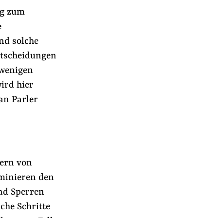
ng zum
e
ind solche
ntscheidungen
wenigen
ird hier
an Parler
tern von
ominieren den
nd Sperren
che Schritte