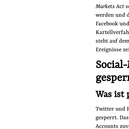
Presse
Markets Act
s
Newsletter
werden und d
Appelle unterzeichnen
Facebook und
Kontakt
Kartellverfa
Impressum
steht auf dem
Ereignisse ze
Social
Suche
auf
gesper
#Lobbyismus in der EU
#Macht der Digi
der
Website
Was ist 
Twitter und 
gesperrt. Das
Accounts zu