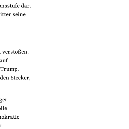
onsstufe dar.
itter seine
 verstoßen.
 auf
m Trump.
den Stecker,
ger
lle
mokratie
er