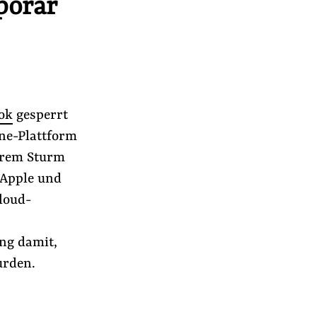
porär
ok
gesperrt
ne-Plattform
ihrem Sturm
n Apple und
loud-
ung damit,
urden.