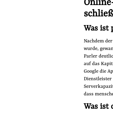
Online
schlie
Was ist 
Nachdem der
wurde, gewan
Parler deutli
auf das Kapit
Google die A
Dienstleiste
Serverkapazi
dass mensche
Was ist