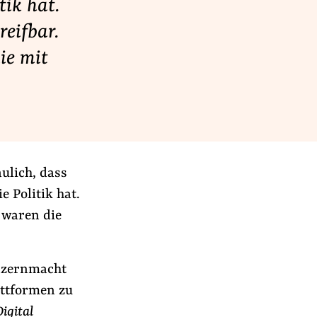
tik hat.
reifbar.
ie mit
ulich, dass
 Politik hat.
 waren die
nzernmacht
attformen zu
Digital