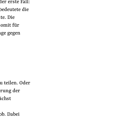
er erste Fall:
bedeutete die
te. Die
somit für
age gegen
 teilen. Oder
erung der
ächst
ob. Dabei