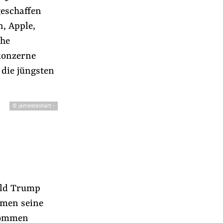
geschaffen
, Apple,
che
konzerne
 die jüngsten
© jamesteohart
-
r
ald Trump
rmen seine
nommen