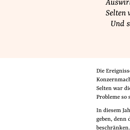
Auswirk
Lobbykontrolle und Regeln
Selten 
Lobbyismus und Klima
Und s
Macht der Digitalkonzerne
Spenden & Fördern
Fördermitglied werden
Jetzt Spenden
Die Ereignis
Geschenkspende
Konzernmacht
Bußgelder und Geldauflagen
Selten war di
Projektspende
Probleme so s
Testamentsspende
In diesem Ja
geben, denn 
beschränken