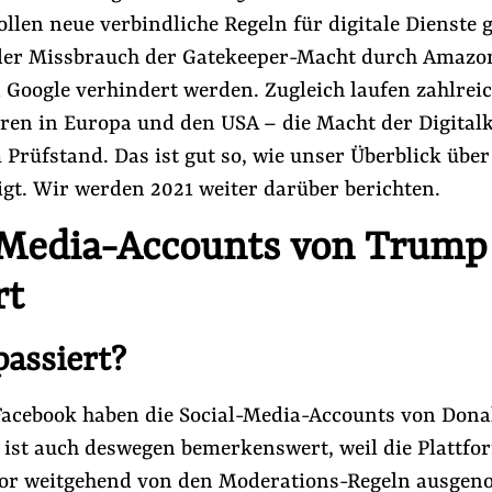
ollen neue verbindliche Regeln für digitale Dienste 
er Missbrauch der Gatekeeper-Macht durch Amazon
 Google verhindert werden. Zugleich laufen zahlrei
hren in Europa und den USA – die Macht der Digital
 Prüfstand. Das ist gut so, wie unser Überblick über
igt. Wir werden 2021 weiter darüber berichten.
-Media-Accounts von Trump
rt
talkonzerne
#Nebeneinkünfte
#Aus der Lobbywelt
passiert?
Folge Uns
Facebook
Mastodon
Bluesky
Instagram
Youtube
LinkedIn
Feed
Newslette
Facebook haben die Social-Media-Accounts von Don
 ist auch deswegen bemerkenswert, weil die Plattfo
vor weitgehend von den Moderations-Regeln ausge