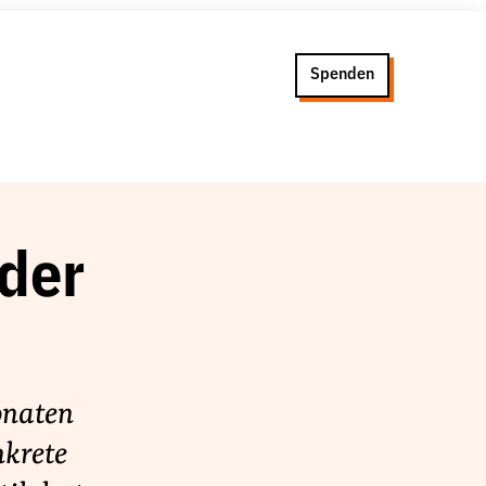
Spenden
der
onaten
krete