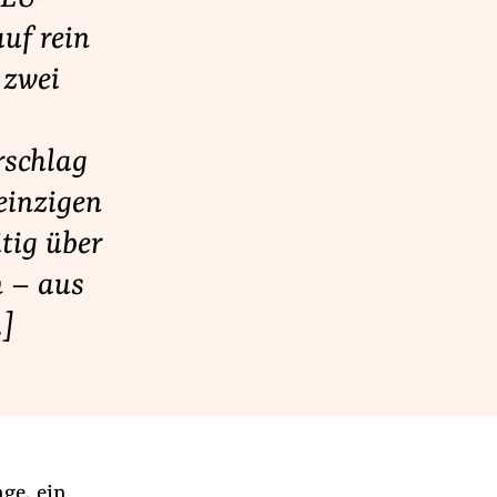
uf rein
 zwei
rschlag
einzigen
itig über
 – aus
…]
ge, ein