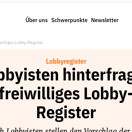
Über uns
Schwerpunkte
Newsletter
iwilliges Lobby-Register
Lobbyregister
bbyisten hinterfra
freiwilliges Lobby
Register
h Lobbyisten stellen den Vorschlag der