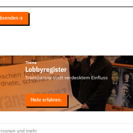
bsenden
Thema
Lobbyregister
Transparenz statt verdecktem Einfluss
Mehr erfahren.