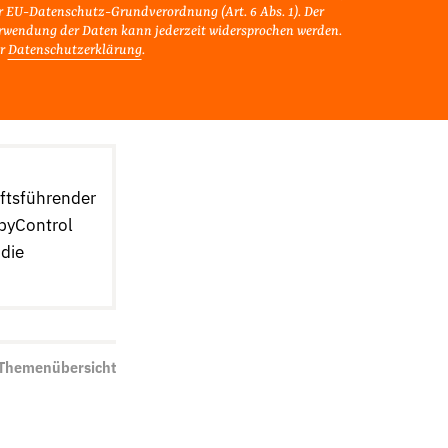
r EU-Datenschutz-Grundverordnung (Art. 6 Abs. 1). Der
rwendung der Daten kann jederzeit widersprochen werden.
r
Datenschutzerklärung
.
äftsführender
byControl
 die
 Themenübersicht