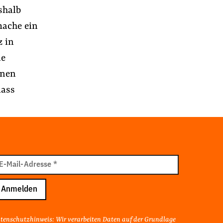
shalb
mache ein
z in
ne
onen
dass
il
E-Mail-Adresse
*
resse
Anmelden
tenschutzhinweis: Wir verarbeiten Daten auf der Grundlage