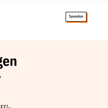
Spenden
gen
-
 EU-