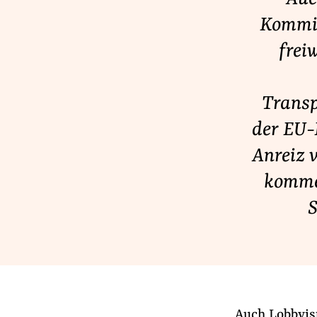
Lobbykontrolle und Regeln
Kommis
Lobbyismus und Klima
frei
Macht der Digitalkonzerne
Transp
Spenden & Fördern
der EU-
Fördermitglied werden
Anreiz v
Jetzt Spenden
komme
Geschenkspende
S
Bußgelder und Geldauflagen
Projektspende
Testamentsspende
Auch Lobbyis