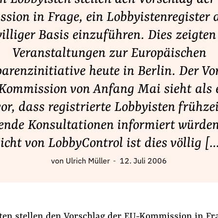
sion in Frage, ein Lobbyistenregister a
williger Basis einzuführen. Dies zeigten
Veranstaltungen zur Europäischen
arenzinitiative heute in Berlin. Der Vo
Kommission von Anfang Mai sieht als 
or, dass registrierte Lobbyisten frühze
nde Konsultationen informiert würden
icht von LobbyControl ist dies völlig [
von
Ulrich Müller
12. Juli 2006
ten stellen den
Vorschlag der EU-Kommission
in Fra