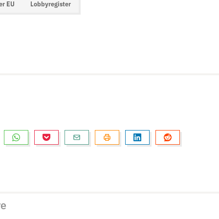
er EU
Lobbyregister
re