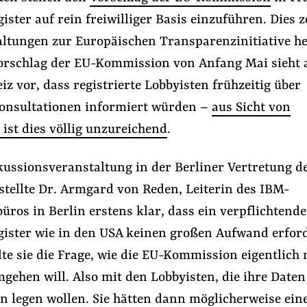
ister auf rein freiwilliger Basis einzuführen. Dies z
altungen zur Europäischen Transparenzinitiative he
Vorschlag der EU-Kommission von Anfang Mai sieht 
iz vor, dass registrierte Lobbyisten frühzeitig über
nsultationen informiert würden –
aus Sicht von
ist dies völlig unzureichend
.
kussionsveranstaltung in der Berliner Vertretung d
#Lobbyismus in der EU
#Aus der Lobbywelt
tellte Dr. Armgard von Reden, Leiterin des IBM-
ros in Berlin erstens klar, dass ein verpflichtende
gister wie in den USA keinen großen Aufwand erford
Folge Uns
Facebook
Mastodon
Bluesky
Instagram
Youtube
LinkedIn
Feed
Newslette
lte sie die Frage, wie die EU-Kommission eigentlich
gehen will. Also mit den Lobbyisten, die ihre Daten
fen legen wollen. Sie hätten dann möglicherweise ein