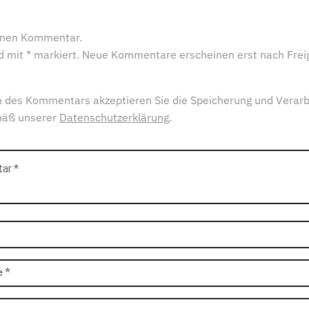
einen Kommentar.
ind mit * markiert. Neue Kommentare erscheinen erst nach Frei
 des Kommentars akzeptieren Sie die Speicherung und Verarb
mäß unserer
Datenschutzerklärung
.
tar
*
e
*