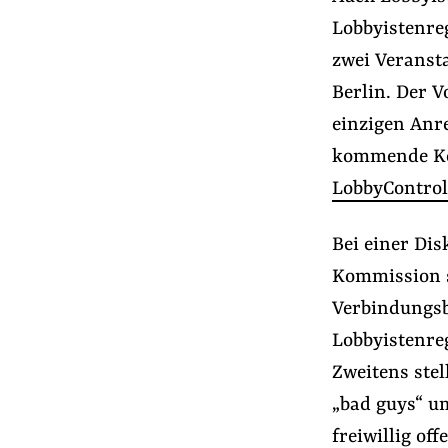
Presse
Lobbyistenreg
Newsletter
zwei Veranst
Appelle unterzeichnen
Berlin. Der 
Kontakt
einzigen Anre
Impressum
kommende Ko
LobbyControl 
Suche
Bei einer Dis
auf
#Lobbyregister
#Lobbyismus und Klima
Kommission s
der
Verbindungsbü
Website
Lobbyistenre
Zweitens stel
„bad guys“ um
freiwillig of