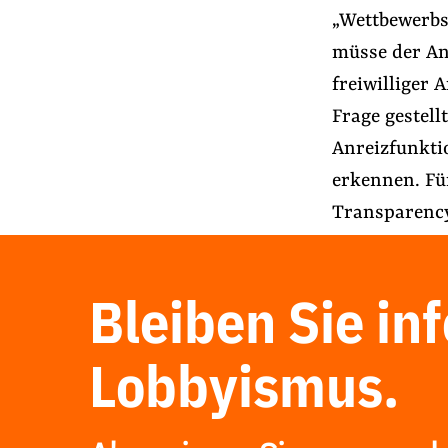
„Wettbewerbsv
müsse der An
freiwilliger 
Frage gestell
Anreizfunkti
erkennen. Fü
Transparency 
Bleiben Sie in
Lobbyismus.