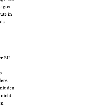
eigten
ute in
als
er EU-
s
ere.
r
 mit den
 nicht
en