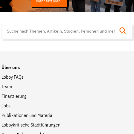
Mehr erfahren.
Suche
auf
der
Website
Über uns
Lobby FAQs
Team
Finanzierung
Jobs
Publikationen und Material
Lobbykritische Stadtführungen