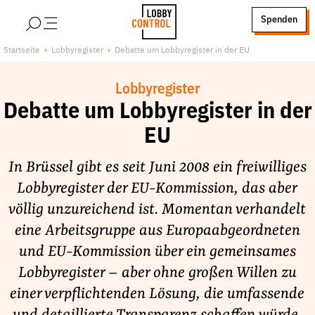
alt springen
Spenden
LobbyControl
Über uns
Startseite
Lobbyregister
Debatte um Lobbyregister in der EU
StartSeite
Lobby FAQs
Lobbyregister
Team
Debatte um Lobbyregister in der
Finanzierung
EU
Jobs
Publikationen und Material
In Brüssel gibt es seit Juni 2008 ein freiwilliges
Lobbykritische Stadtführungen
Lobbyregister der EU-Kommission, das aber
völlig unzureichend ist. Momentan verhandelt
Unsere Schwerpunkte
eine Arbeitsgruppe aus Europaabgeordneten
Lobbykontrolle und Regeln
und EU-Kommission über ein gemeinsames
Lobbyismus und Klima
Lobbyregister – aber ohne großen Willen zu
Macht der Digitalkonzerne
einer verpflichtenden Lösung, die umfassende
Spenden & Fördern