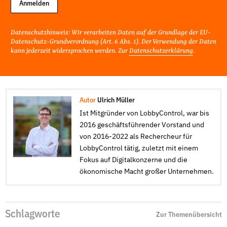
Anmelden
Datenschutzhinweis: Wir verarbeiten Daten auf der Grundlage der EU-
Datenschutz-Grundverordnung (Art. 6 Abs. 1). Der Verwendung der Daten
kann jederzeit widersprochen werden. Zur
Datenschutzerklärung
.
Autor
Ulrich Müller
Ist Mitgründer von LobbyControl, war bis
2016 geschäftsführender Vorstand und
von 2016-2022 als Rechercheur für
LobbyControl tätig, zuletzt mit einem
Fokus auf Digitalkonzerne und die
ökonomische Macht großer Unternehmen.
Schlagworte
Zur Themenübersicht