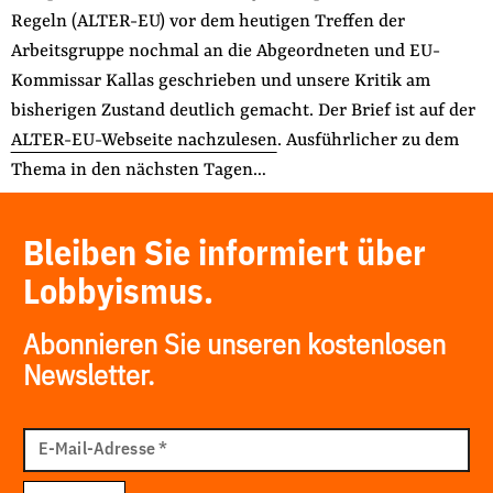
Regeln (ALTER-EU) vor dem heutigen Treffen der
der
Folge Uns
Arbeitsgruppe nochmal an die Abgeordneten und EU-
Website
Facebook
Mastodon
Bluesky
Instagram
Youtube
LinkedIn
Feed
Newslette
Kommissar Kallas geschrieben und unsere Kritik am
bisherigen Zustand deutlich gemacht. Der Brief ist auf der
ALTER-EU-Webseite nachzulesen
. Ausführlicher zu dem
Thema in den nächsten Tagen…
Bleiben Sie informiert über
Lobbyismus.
Abonnieren Sie unseren kostenlosen
Newsletter.
E-
Mail
E-Mail-Adresse
*
Adresse