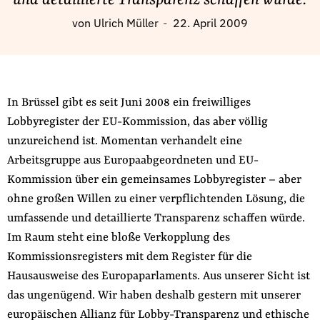
und detaillierte Transparenz schaffen würde.
Fördermitglied werden
von
Ulrich Müller
22. April 2009
Jetzt Spenden
Geschenkspende
Bußgelder und Geldauflagen
Projektspende
In Brüssel gibt es seit Juni 2008 ein freiwilliges
Testamentsspende
Lobbyregister der EU-Kommission, das aber völlig
unzureichend ist. Momentan verhandelt eine
Presse
Arbeitsgruppe aus Europaabgeordneten und EU-
Newsletter
Kommission über ein gemeinsames Lobbyregister – aber
Appelle unterzeichnen
ohne großen Willen zu einer verpflichtenden Lösung, die
Kontakt
umfassende und detaillierte Transparenz schaffen würde.
Impressum
Im Raum steht eine bloße Verkopplung des
Kommissionsregisters mit dem Register für die
Hausausweise des Europaparlaments. Aus unserer Sicht ist
das ungenügend. Wir haben deshalb gestern mit unserer
Suche
europäischen Allianz für Lobby-Transparenz und ethische
auf