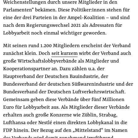
Weichenstellungen durch unsere Mitglieder in den
der
Folge Uns
Parlamenten“ bekämen. Diese Politiker:innen stehen für
Website
Facebook
Mastodon
Bluesky
Instagram
Youtube
LinkedIn
Feed
Newslette
eine der drei Parteien in der Ampel-Koalition – und sind
nach dem Regierungswechsel 2021 als Adressaten für
Lobbyarbeit noch einmal wichtiger geworden.
Mit seinen rund 1.200 Mitgliedern erscheint der Verband
zunächst klein. Doch
seit kurzem
wirbt der Verband auch
große Wirtschaftslobbyverbände als Mitglieder und
Kooperationspartner an. Dazu zählen u.a. der
Hauptverband der Deutschen Bauindustrie, der
Bundesverband der deutschen Süßwarenindustrie und der
Bundesverband der Deutschen Luftverkehrswirtschaft.
Gemeinsam geben diese Verbände über fünf Millionen
Euro für Lobbyarbeit aus. Als Mitglieder dieser Verbände
erhalten auch große Konzerne wie Züblin, Strabag,
Lufthansa oder Nestlé einen direkten Lobbykanal in die
FDP hinein. Der Bezug auf den „Mittelstand“ im Namen