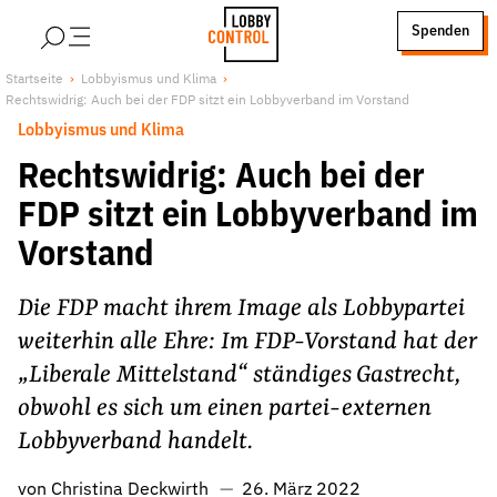
alt springen
Spenden
LobbyControl
Über uns
Startseite
Lobbyismus und Klima
Rechtswidrig: Auch bei der FDP sitzt ein Lobbyverband im Vorstand
StartSeite
Lobby FAQs
Lobbyismus und Klima
Team
Rechtswidrig: Auch bei der
Finanzierung
FDP sitzt ein Lobbyverband im
Jobs
Vorstand
Publikationen und Material
Lobbykritische Stadtführungen
Die FDP macht ihrem Image als Lobbypartei
Unsere Schwerpunkte
weiterhin alle Ehre: Im FDP-Vorstand hat der
Lobbykontrolle und Regeln
„Liberale Mittelstand“ ständiges Gastrecht,
Lobbyismus und Klima
obwohl es sich um einen partei-externen
Macht der Digitalkonzerne
Lobbyverband handelt.
Spenden & Fördern
von
Christina Deckwirth
26. März 2022