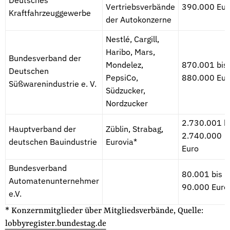
Deutsches
Vertriebsverbände
390.000 Eur
Kraftfahrzeuggewerbe
der Autokonzerne
Nestlé, Cargill,
Haribo, Mars,
Bundesverband der
Mondelez,
870.001 bis
Deutschen
PepsiCo,
880.000 Eur
Süßwarenindustrie e. V.
Südzucker,
Nordzucker
2.730.001 b
Hauptverband der
Züblin, Strabag,
2.740.000
deutschen Bauindustrie
Eurovia*
Euro
Bundesverband
80.001 bis
Automatenunternehmer
90.000 Euro
e.V.
* Konzernmitglieder über Mitgliedsverbände, Quelle:
lobbyregister.bundestag.de