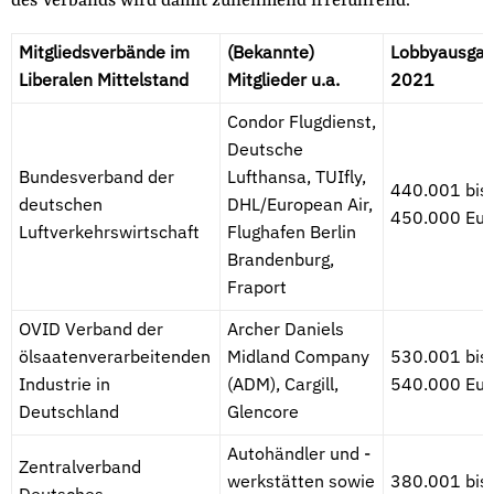
des Verbands wird damit zunehmend irreführend.
Mitgliedsverbände im
(Bekannte)
Lobbyausga
Liberalen Mittelstand
Mitglieder u.a.
2021
Condor Flugdienst,
Deutsche
Bundesverband der
Lufthansa, TUIfly,
440.001 bis
deutschen
DHL/European Air,
450.000 Eur
Luftverkehrswirtschaft
Flughafen Berlin
Brandenburg,
Fraport
OVID Verband der
Archer Daniels
ölsaatenverarbeitenden
Midland Company
530.001 bis
Industrie in
(ADM), Cargill,
540.000 Eur
Deutschland
Glencore
Autohändler und -
Zentralverband
werkstätten sowie
380.001 bis