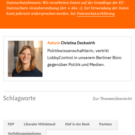
Datenschutzhinweis: Wir verarbeiten Daten auf der Grundlage der EU-
Datenschutz-Grundverordnung (Art. 6 Abs. 1). Der Verwendung der Daten
kann jederzeit widersprochen werden. Zur
Datenschutzerklärung
.
Autorin
Christina Deckwirth
Politikwissenschaftlerin, vertritt
LobbyControl in unserem Berliner Büro
gegenüber Politik und Medien.
Schlagworte
Zur Themenübersicht
FDP
Liberaler Mittelstand
Olaf in der Beek
Parteien
Vorfeldorganisationen