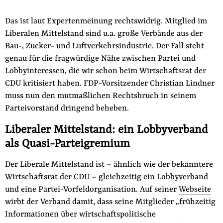
Fördermitglied werden
Jetzt Spenden
Das ist laut Expertenmeinung rechtswidrig. Mitglied im
Liberalen Mittelstand sind u.a. große Verbände aus der
Geschenkspende
Bau-, Zucker- und Luftverkehrsindustrie. Der Fall steht
Bußgelder und Geldauflagen
genau für die fragwürdige Nähe zwischen Partei und
Projektspende
Lobbyinteressen, die wir schon beim Wirtschaftsrat der
CDU kritisiert haben. FDP-Vorsitzender Christian Lindner
Testamentsspende
muss nun den mutmaßlichen Rechtsbruch in seinem
Presse
Parteivorstand dringend beheben.
Newsletter
Liberaler Mittelstand: ein Lobbyverband
Appelle unterzeichnen
als Quasi-Parteigremium
Kontakt
Impressum
Der Liberale Mittelstand ist – ähnlich wie der bekanntere
Wirtschaftsrat der CDU – gleichzeitig ein Lobbyverband
und eine Partei-Vorfeldorganisation. Auf seiner
Webseite
wirbt der Verband damit, dass seine Mitglieder „frühzeitig
Suche
Informationen über wirtschaftspolitische
auf