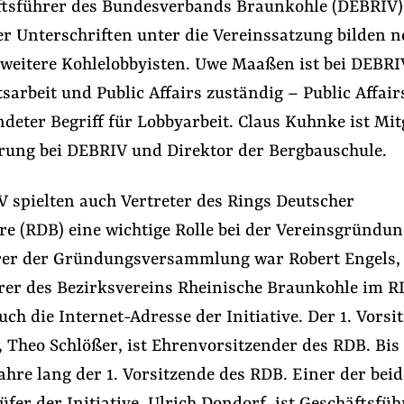
tsführer des Bundesverbands Braunkohle (DEBRIV).
er Unterschriften unter die Vereinssatzung bilden 
 weitere Kohlelobbyisten. Uwe Maaßen ist bei DEBRI
tsarbeit und Public Affairs zuständig – Public Affairs
deter Begriff für Lobbyarbeit. Claus Kuhnke ist Mit
rung bei DEBRIV und Direktor der Bergbauschule.
 spielten auch Vertreter des Rings Deutscher
e (RDB) eine wichtige Rolle bei der Vereinsgründun
rer der Gründungsversammlung war Robert Engels,
rer des Bezirksvereins Rheinische Braunkohle im R
auch die Internet-Adresse der Initiative. Der 1. Vorsi
e, Theo Schlößer, ist Ehrenvorsitzender des RDB. Bis
ahre lang der 1. Vorsitzende des RDB. Einer der bei