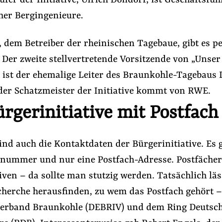
er der Initiative, Ulrich Dondorf, ist Geschäftsfüh
her Bergingenieure.
 dem Betreiber der rheinischen Tagebaue, gibt es pe
Der zweite stellvertretende Vorsitzende von „Unser 
, ist der ehemalige Leiter des Braunkohle-Tagebaus
der Schatzmeister der Initiative kommt von RWE.
rgerinitiative mit Postfach
ind auch die Kontaktdaten der Bürgerinitiative. Es g
nnummer und nur eine Postfach-Adresse. Postfächer
iven – da sollte man stutzig werden. Tatsächlich läs
cherche herausfinden, zu wem das Postfach gehört 
erband Braunkohle (DEBRIV) und dem Ring Deutsc