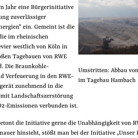
em Jahr eine Bürgerinitiative
ung zuverlässiger
ergien“ ein. Gemeint ist die
die im rheinischen
vier westlich von Köln in
oßen Tagebauen von RWE
d. Die Braunkohle-
Umstritten: Abbau vo
d Verfeuerung in den RWE-
im Tagebau Hambach
r
#Konzernmacht
#Handelspolitik
gerät zunehmend in die
e mit Landschaftszerstörung
2-Emissionen verbunden ist.
Folge Uns
Facebook
Mastodon
Bluesky
Instagram
Youtube
LinkedIn
Feed
Newslette
etont die Initiative gerne die Unabhängigkeit von 
uer hinsieht, stößt man bei der Initiative „Unser 