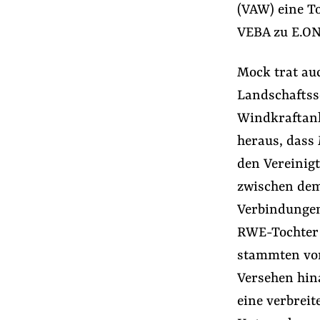
(VAW) eine T
VEBA zu E.ON 
Mock trat au
Landschaftssc
Windkraftanl
heraus, dass
den Vereinig
zwischen dem
Verbindungen
RWE-Tochter 
stammten von
Versehen hina
eine verbrei