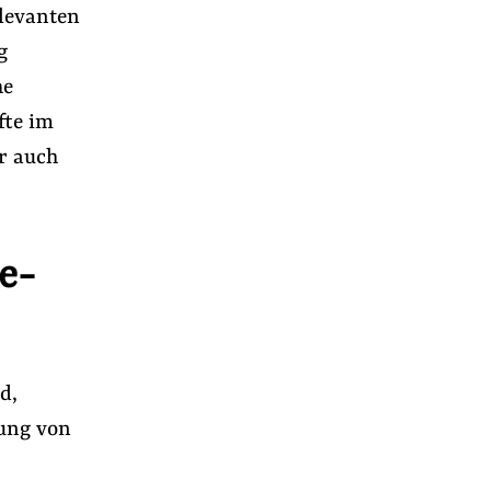
elevanten
g
he
fte im
r auch
e-
d,
lung von