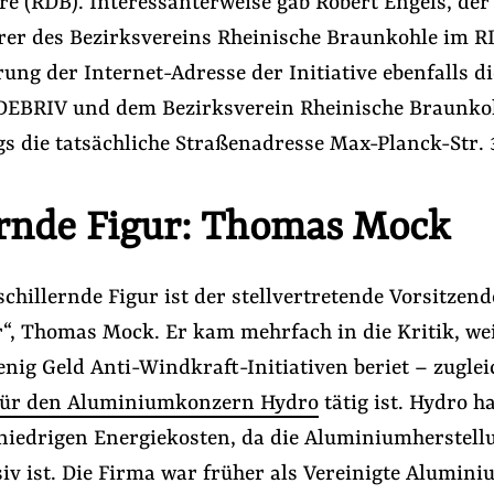
e (RDB). Interessanterweise gab Robert Engels, der
rer des Bezirksvereins Rheinische Braunkohle im RD
rung der Internet-Adresse der Initiative ebenfalls di
DEBRIV und dem Bezirksverein Rheinische Braunkoh
gs die tatsächliche Straßenadresse Max-Planck-Str. 
ernde Figur: Thomas Mock
schillernde Figur ist der stellvertretende Vorsitzen
“, Thomas Mock. Er kam mehrfach in die Kritik, wei
nig Geld Anti-Windkraft-Initiativen beriet – zuglei
 für den Aluminiumkonzern Hydro
tätig ist. Hydro ha
 niedrigen Energiekosten, da die Aluminiumherstell
siv ist. Die Firma war früher als Vereinigte Alumin