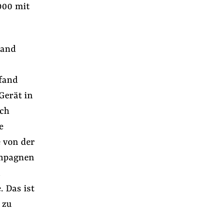
000 mit
band
 fand
Gerät in
uch
e
 von der
ampagnen
n
. Das ist
 zu