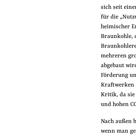
Presse
sich seit ein
Newsletter
für die „Nutz
Appelle unterzeichnen
heimischer En
Kontakt
Braunkohle, 
Impressum
Braunkohlere
mehreren gr
abgebaut wir
Suche
Förderung un
auf
#Lobbyismus in der EU
#Lobby-Fußspu
Kraftwerken 
der
Website
Kritik, da si
und hohen CO
Nach außen b
wenn man gena