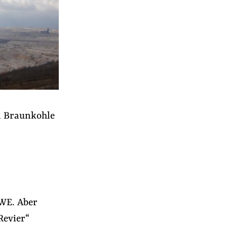
n Braunkohle
r
RWE. Aber
Revier“