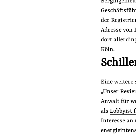
Bergingenieur
Geschäftsfüh
der Registrie
Adresse von 
dort allerdin
Köln.
Schill
Eine weitere 
„Unser Revier
Anwalt für we
als
Lobbyist
Interesse an
energieinten