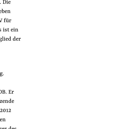
 Die
neben
V für
 ist ein
glied der
g.
DB. Er
tzende
 2012
den