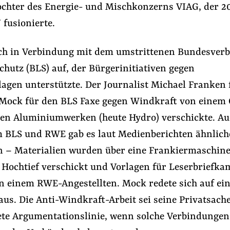
ochter des Energie- und Mischkonzerns VIAG, der 2
fusionierte.
ch in Verbindung mit dem umstrittenen Bundesver
hutz (BLS) auf, der Bürgerinitiativen gegen
agen unterstützte. Der Journalist Michael Franken
 Mock für den BLS Faxe gegen Windkraft von einem 
ten Aluminiumwerken (heute Hydro) verschickte. A
 BLS und RWE gab es laut Medienberichten ähnlich
 – Materialien wurden über eine Frankiermaschine
Hochtief verschickt und Vorlagen für Leserbriefk
 einem RWE-Angestellten. Mock redete sich auf ei
us. Die Anti-Windkraft-Arbeit sei seine Privatsache
tete Argumentationslinie, wenn solche Verbindungen