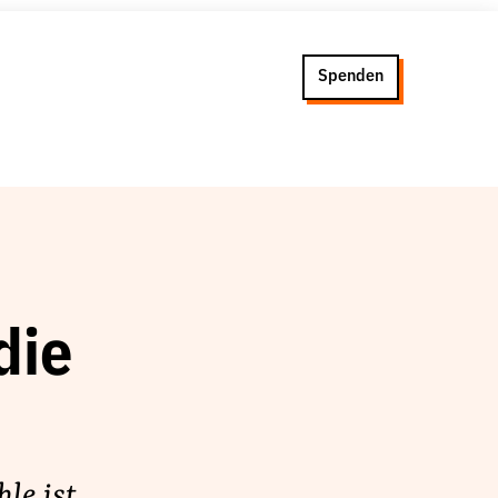
Spenden
die
le ist