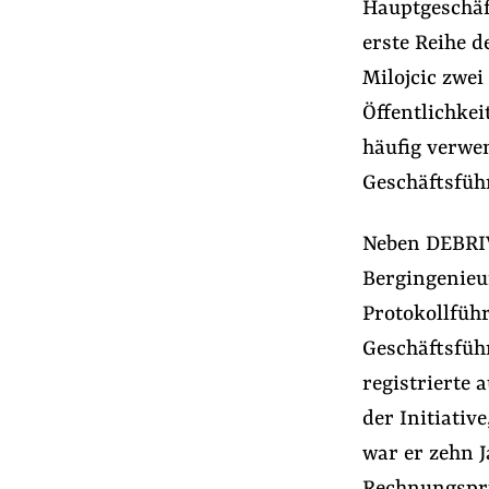
Hauptgeschäf
erste Reihe d
Milojcic zwei
Öffentlichkei
häufig verwen
Geschäftsfüh
Neben DEBRIV
Bergingenieur
Protokollfüh
Geschäftsfüh
registrierte 
der Initiativ
war er zehn J