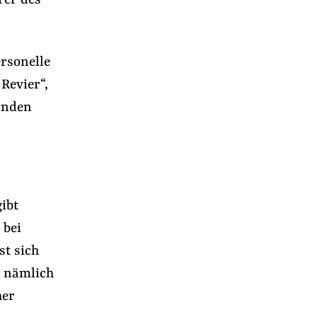
rer des
rsonelle
Revier“,
 Inden
ibt
 bei
st sich
– nämlich
her