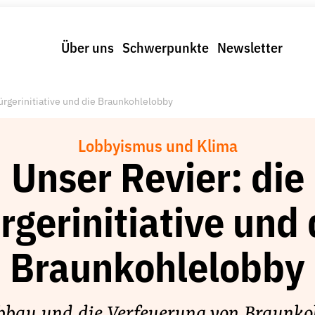
Über uns
Schwerpunkte
Newsletter
ürgerinitiative und die Braunkohlelobby
Lobbyismus und Klima
Unser Revier: die
rgerinitiative und 
Braunkohlelobby
bbau und die Verfeuerung von Braunkoh