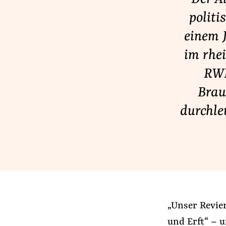
Lobbykontrolle und Regeln
politi
Lobbyismus und Klima
einem J
Macht der Digitalkonzerne
im rhe
RWE
Spenden & Fördern
Brau
Fördermitglied werden
durchle
Jetzt Spenden
Geschenkspende
Bußgelder und Geldauflagen
Projektspende
Testamentsspende
„Unser Revie
und Erft“ – 