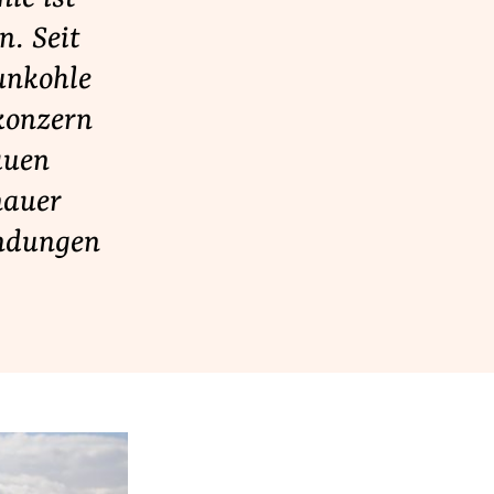
n. Seit
aunkohle
konzern
auen
nauer
indungen