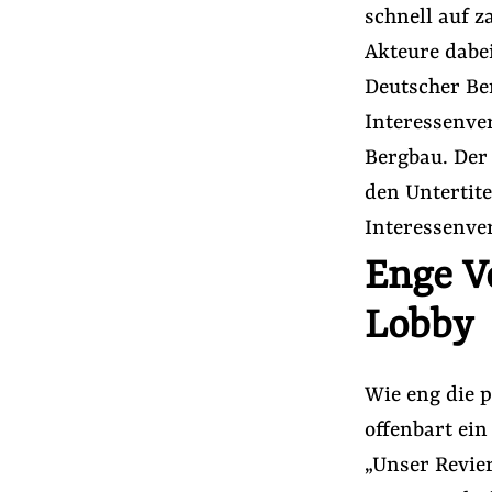
schnell auf 
Akteure dabe
Deutscher Be
Interessenve
Bergbau. Der
den Untertite
Interessenve
Enge V
Lobby
Wie eng die 
offenbart ei
„Unser Revie