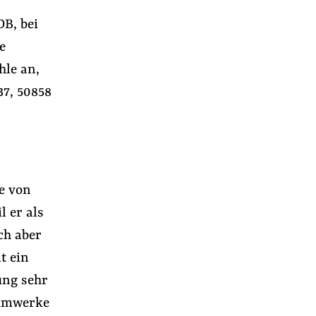
B, bei
e
le an,
37, 50858
de von
l er als
ch aber
t ein
ung sehr
iumwerke