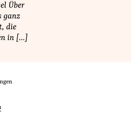
el Über
s ganz
, die
en in […]
ungen
s