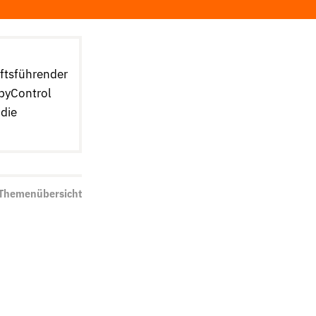
äftsführender
byControl
 die
 Themenübersicht