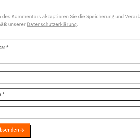
 des Kommentars akzeptieren Sie die Speicherung und Verarb
mäß unserer
Datenschutzerklärung
.
tar
*
e
*
bsenden