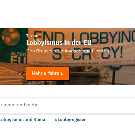
Thema
Lobbyismus in der EU
Den Brüsseler Lobbydschungel lichten
Mehr erfahren.
Lobbyismus und Klima
#Lobbyregister