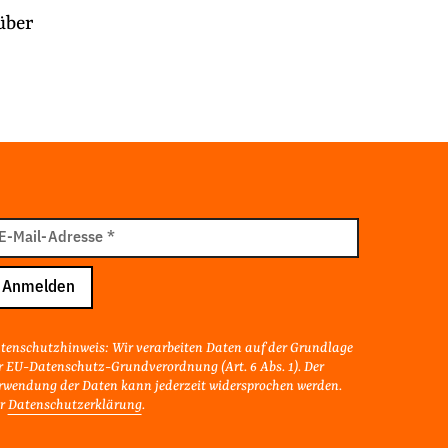
über
il
E-Mail-Adresse
*
resse
Anmelden
tenschutzhinweis: Wir verarbeiten Daten auf der Grundlage
r EU-Datenschutz-Grundverordnung (Art. 6 Abs. 1). Der
rwendung der Daten kann jederzeit widersprochen werden.
r
Datenschutzerklärung
.