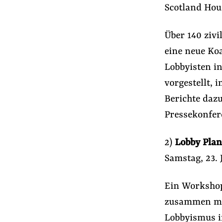
Presse
Scotland Hou
Newsletter
Über 140 zivi
Appelle unterzeichnen
eine neue Koa
Kontakt
Lobbyisten in
Impressum
vorgestellt,
Berichte daz
Pressekonfer
Suche
auf
#Konzernmacht
#Lobby-Fußspur
#
der
2)
Lobby Plan
Website
Samstag, 23. J
Ein Worksho
zusammen mit
Lobbyismus in