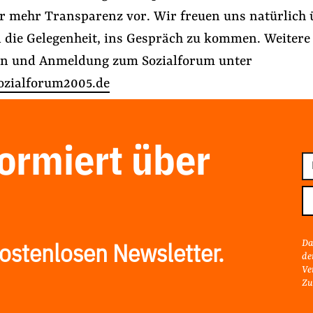
 mehr Transparenz vor. Wir freuen uns natürlich 
 die Gelegenheit, ins Gespräch zu kommen. Weitere
en und Anmeldung zum Sozialforum unter
ozialforum2005.de
formiert über
E-
Ma
Ad
Da
ostenlosen Newsletter.
de
Ve
Zu