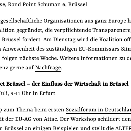
se, Rond Point Schuman 6, Brüssel
lgesellschaftliche Organisationen aus ganz Europe 
lition gegründet, die verpflichtende Transparenzre
 Brüssel fordert. Am Dienstag wird die Koalition offi
 in Anwesenheit des zuständigen EU-Kommissars Siim
u folgen nächste Woche. Weitere Informationen zu d
enz gerne auf
Nachfrage
.
Lobbyismus und Klima
#Lobbyregister
et Brüssel – der Einfluss der Wirtschaft in Brüssel
uli, 9-11 Uhr in Erfurt
Folge Uns
Facebook
Mastodon
Bluesky
Instagram
Youtube
LinkedIn
Feed
Newslette
p zum Thema beim ersten
Sozialforum in Deutschla
 der EU-AG von Attac. Der Workshop schildert den
 Brüssel an einigen Beispielen und stellt die ALTE