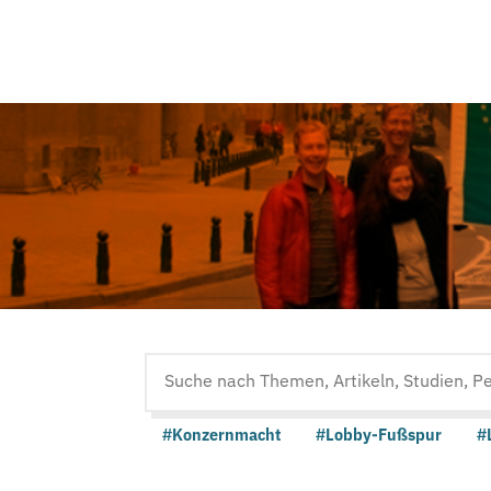
Suche
auf
#Konzernmacht
#Lobby-Fußspur
#
der
Website