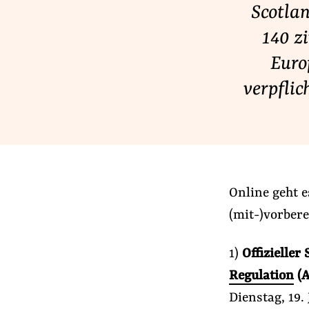
Scotla
Lobbykontrolle und Regeln
Lobbyismus und Klima
140 z
Macht der Digitalkonzerne
Euro
verpflic
Spenden & Fördern
Fördermitglied werden
Jetzt Spenden
Geschenkspende
Online geht e
Bußgelder und Geldauflagen
(mit-)vorbere
Projektspende
Testamentsspende
1)
Offizieller
Regulation
(A
Dienstag, 19. 