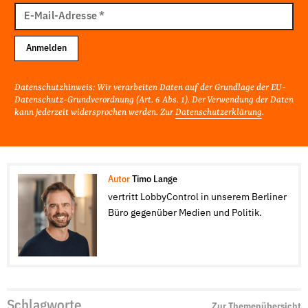
Mail
E-Mail-Adresse
*
Adresse
Anmelden
Datenschutzhinweis: Wir verarbeiten Daten auf der Grundlage der EU-
Datenschutz-Grundverordnung (Art. 6 Abs. 1). Der Verwendung der Daten
kann jederzeit widersprochen werden. Zur
Datenschutzerklärung
.
Autor
Timo Lange
vertritt LobbyControl in unserem Berliner
Büro gegenüber Medien und Politik.
Schlagworte
Zur Themenübersicht