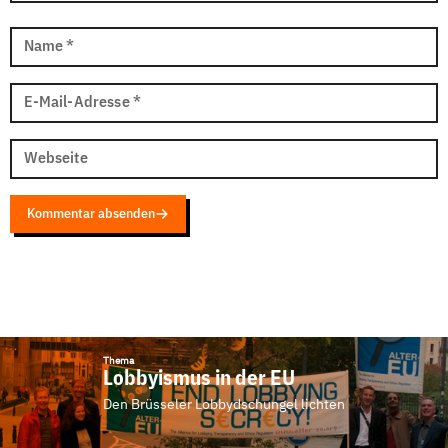
Name
*
E-Mail-Adresse
*
Webseite
Kommentar absenden
Thema
Lobbyismus in der EU
Den Brüsseler Lobbydschungel lichten