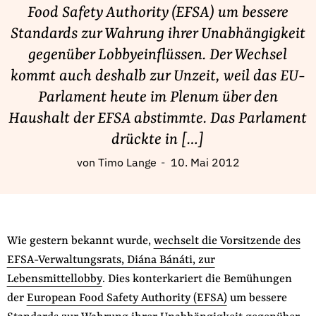
Fördermitglied werden
Food Safety Authority (EFSA) um bessere
Jetzt Spenden
Standards zur Wahrung ihrer Unabhängigkeit
Geschenkspende
gegenüber Lobbyeinflüssen. Der Wechsel
Bußgelder und Geldauflagen
kommt auch deshalb zur Unzeit, weil das EU-
Parlament heute im Plenum über den
Projektspende
Haushalt der EFSA abstimmte. Das Parlament
Testamentsspende
drückte in […]
Presse
Newsletter
von
Timo Lange
10. Mai 2012
Appelle unterzeichnen
Kontakt
Impressum
Wie gestern bekannt wurde,
wechselt die Vorsitzende des
EFSA-Verwaltungsrats, Diána Bánáti, zur
Lebensmittellobby
. Dies konterkariert die Bemühungen
Suche
der
European Food Safety Authority (EFSA)
um bessere
auf