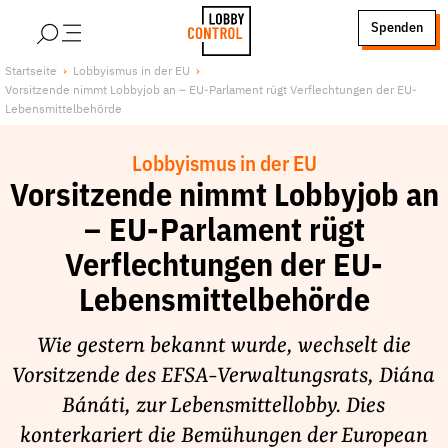
alt springen
Spenden
LobbyControl
Über uns
Startseite
Lobbyismus in der EU
Vorsitzende nimmt Lobbyjob an – EU-Parlament rügt Verflechtungen der EU-
StartSeite
Lobby FAQs
Lebensmittelbehörde
Team
Lobbyismus in der EU
Finanzierung
Vorsitzende nimmt Lobbyjob an
Jobs
– EU-Parlament rügt
Publikationen und Material
Verflechtungen der EU-
Lobbykritische Stadtführungen
Lebensmittelbehörde
Unsere Schwerpunkte
Lobbykontrolle und Regeln
Wie gestern bekannt wurde, wechselt die
Lobbyismus und Klima
Vorsitzende des EFSA-Verwaltungsrats, Diána
Macht der Digitalkonzerne
Bánáti, zur Lebensmittellobby. Dies
Spenden & Fördern
konterkariert die Bemühungen der European