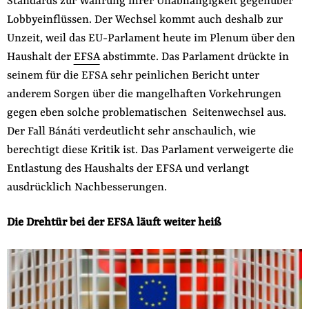
Standards zur Wahrung ihrer Unabhängigkeit gegenüber
der
Lobbyeinflüssen. Der Wechsel kommt auch deshalb zur
Folge Uns
Website
Facebook
Mastodon
Bluesky
Instagram
Youtube
LinkedIn
Feed
Newslette
Unzeit, weil das EU-Parlament heute im Plenum über den
Haushalt der
EFSA
abstimmte. Das Parlament drückte in
seinem für die EFSA sehr peinlichen Bericht unter
anderem Sorgen über die mangelhaften Vorkehrungen
gegen eben solche problematischen Seitenwechsel aus.
Der Fall Bánáti verdeutlicht sehr anschaulich, wie
berechtigt diese Kritik ist. Das Parlament verweigerte die
Entlastung des Haushalts der EFSA und verlangt
ausdrücklich Nachbesserungen.
Die Drehtür bei der EFSA läuft weiter heiß