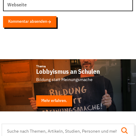
Webseite
Kommentar absenden
Thema
Lobbyismus an Schulen
Bildung statt Meinungsmache
Mehr erfahren.
Suche