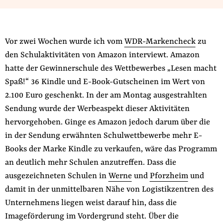
Fördermitglied werden
Jetzt Spenden
Geschenkspende
Vor zwei Wochen wurde ich vom
WDR-Markencheck
zu
Bußgelder und Geldauflagen
den Schulaktivitäten von Amazon interviewt. Amazon
Projektspende
hatte der Gewinnerschule des Wettbewerbes „Lesen macht
Spaß!“ 36 Kindle und E-Book-Gutscheinen im Wert von
Testamentsspende
2.100 Euro geschenkt. In der am Montag ausgestrahlten
Presse
Sendung wurde der Werbeaspekt dieser Aktivitäten
Newsletter
hervorgehoben. Ginge es Amazon jedoch darum über die
Appelle unterzeichnen
in der Sendung erwähnten Schulwettbewerbe mehr E-
Kontakt
Books der Marke Kindle zu verkaufen, wäre das Programm
an deutlich mehr Schulen anzutreffen. Dass die
Impressum
ausgezeichneten Schulen in
Werne
und
Pforzheim
und
damit in der unmittelbaren Nähe von Logistikzentren des
Unternehmens liegen weist darauf hin, dass die
Suche
Imageförderung im Vordergrund steht. Über die
auf