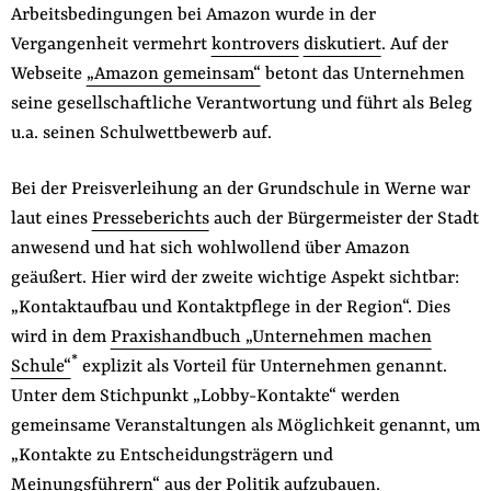
Arbeitsbedingungen bei Amazon wurde in der
der
Folge Uns
Vergangenheit vermehrt
kontrovers
diskutiert
. Auf der
Website
Facebook
Mastodon
Bluesky
Instagram
Youtube
LinkedIn
Feed
Newslette
Webseite
„Amazon gemeinsam“
betont das Unternehmen
seine gesellschaftliche Verantwortung und führt als Beleg
u.a. seinen Schulwettbewerb auf.
Bei der Preisverleihung an der Grundschule in Werne war
laut eines
Presseberichts
auch der Bürgermeister der Stadt
anwesend und hat sich wohlwollend über Amazon
geäußert. Hier wird der zweite wichtige Aspekt sichtbar:
„Kontaktaufbau und Kontaktpflege in der Region“. Dies
wird in dem
Praxishandbuch „Unternehmen machen
*
Schule“
explizit als Vorteil für Unternehmen genannt.
Unter dem Stichpunkt „Lobby-Kontakte“ werden
gemeinsame Veranstaltungen als Möglichkeit genannt, um
„Kontakte zu Entscheidungsträgern und
Meinungsführern“ aus der Politik aufzubauen.