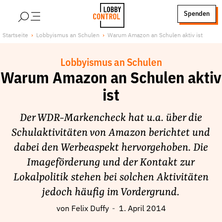
alt springen
Spenden
LobbyControl
Über uns
Startseite
Lobbyismus an Schulen
Warum Amazon an Schulen aktiv ist
StartSeite
Lobby FAQs
Lobbyismus an Schulen
Team
Warum Amazon an Schulen aktiv
Finanzierung
ist
Jobs
Publikationen und Material
Der WDR-Markencheck hat u.a. über die
Lobbykritische Stadtführungen
Schulaktivitäten von Amazon berichtet und
dabei den Werbeaspekt hervorgehoben. Die
Unsere Schwerpunkte
Imageförderung und der Kontakt zur
Lobbykontrolle und Regeln
Lokalpolitik stehen bei solchen Aktivitäten
Lobbyismus und Klima
jedoch häufig im Vordergrund.
Macht der Digitalkonzerne
von
Felix Duffy
1. April 2014
Spenden & Fördern