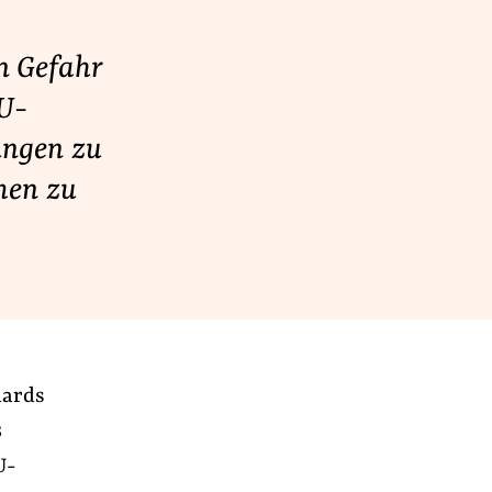
n Gefahr
EU-
ungen zu
men zu
dards
8
U-