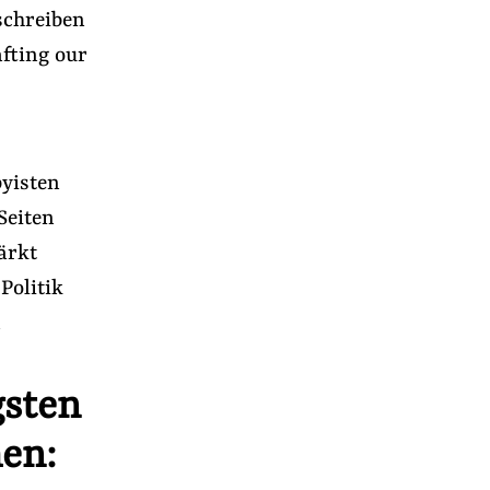
schreiben
afting our
byisten
Seiten
ärkt
Politik
n
gsten
en: