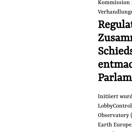
Kommission i
Presse
Verhandlunge
Newsletter
Regula
Appelle unterzeichnen
Kontakt
Zusam
Impressum
Schied
entma
Suche
Parlam
auf
#Aus der Lobbywelt
#Nebeneinkünfte
der
Website
Initiiert wu
LobbyControl
Observatory (
Earth Europe.