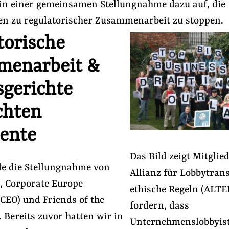
n einer gemeinsamen Stellungnahme dazu auf, die
n zu regulatorischer Zusammenarbeit zu stoppen.
torische
menarbeit &
sgerichte
chten
ente
#Lobbyismus und Klima
#Lobbyismus in der EU
Das Bild zeigt Mitglie
rde die Stellungnahme von
Allianz für Lobbytran
Folge Uns
, Corporate Europe
Facebook
Mastodon
Bluesky
Instagram
Youtube
LinkedIn
Feed
Newslette
ethische Regeln (ALTER
CEO) und Friends of the
fordern, dass
 Bereits zuvor hatten wir in
Unternehmenslobbyist