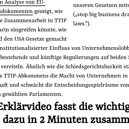
en Analyse von EU-
unseren Gesetzen mit
sdokumenten
gezeigt, wie
(„stop big business dr
he Zusammenarbeit in TTIP
laws.“).
rin eingreifen könnte, wie
d den USA Gesetze gemacht
institutionalisierter Einfluss von Unternehmenslob
 bestehende und künftige Regulierungen auf beiden 
 vereiteln. Ähnlich wie die Schiedsgerichtsbarkeit st
des TTIP-Abkommens die Macht von Unternehmen in 
haft und schwächt die Entscheidungsspielräume vo
 gewählten Parlamenten.
rklärvideo fasst die wichti
 dazu in 2 Minuten zusamm