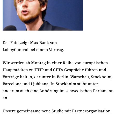
der
Folge Uns
Website
Facebook
Mastodon
Bluesky
Instagram
Youtube
LinkedIn
Feed
Newslette
Das Foto zeigt Max Bank von
LobbyControl bei einem Vortrag.
Wir werden ab Montag in einer Reihe von europäischen
Hauptstädten zu
TTIP
und
CETA
Gespräche führen und
Vorträge halten, darunter in Berlin, Warschau, Stockholm,
Barcelona und Ljubljana. In Stockholm steht unter
anderem auch eine Anhörung im schwedischen Parlament
an.
Unsere gemeinsame neue Studie mit Partnerorganisation