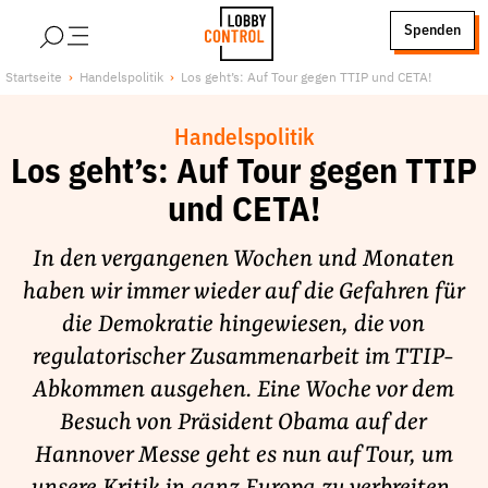
alt springen
Spenden
LobbyControl
Über uns
Startseite
Handelspolitik
Los geht’s: Auf Tour gegen TTIP und CETA!
StartSeite
Lobby FAQs
Handelspolitik
Team
Los geht’s: Auf Tour gegen TTIP
Finanzierung
und CETA!
Jobs
Publikationen und Material
In den vergangenen Wochen und Monaten
Lobbykritische Stadtführungen
haben wir immer wieder auf die Gefahren für
die Demokratie hingewiesen, die von
Unsere Schwerpunkte
regulatorischer Zusammenarbeit im TTIP-
Lobbykontrolle und Regeln
Abkommen ausgehen. Eine Woche vor dem
Lobbyismus und Klima
Besuch von Präsident Obama auf der
Macht der Digitalkonzerne
Hannover Messe geht es nun auf Tour, um
Spenden & Fördern