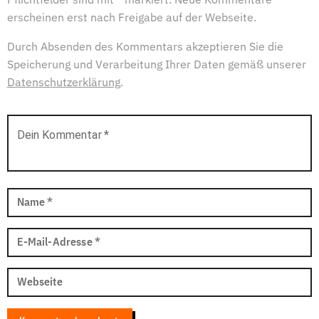
Pflichtfelder sind mit * markiert. Neue Kommentare
erscheinen erst nach Freigabe auf der Webseite.
Durch Absenden des Kommentars akzeptieren Sie die
Speicherung und Verarbeitung Ihrer Daten gemäß unserer
Datenschutzerklärung
.
Dein Kommentar
*
Name
*
E-Mail-Adresse
*
Webseite