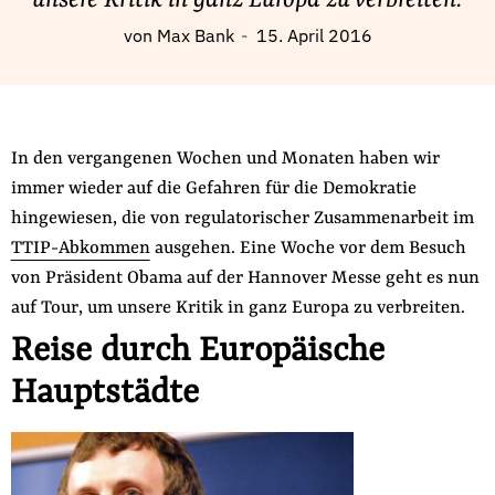
unsere Kritik in ganz Europa zu verbreiten.
Fördermitglied werden
von
Max Bank
15. April 2016
Jetzt Spenden
Geschenkspende
Bußgelder und Geldauflagen
Projektspende
In den vergangenen Wochen und Monaten haben wir
Testamentsspende
immer wieder auf die Gefahren für die Demokratie
hingewiesen, die von regulatorischer Zusammenarbeit im
Presse
TTIP-Abkommen
ausgehen. Eine Woche vor dem Besuch
Newsletter
von Präsident Obama auf der Hannover Messe geht es nun
Appelle unterzeichnen
auf Tour, um unsere Kritik in ganz Europa zu verbreiten.
Kontakt
Reise durch Europäische
Impressum
Hauptstädte
Suche
auf