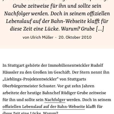
Fördermitglied werden
Grube zeitweise für ihn und sollte sein
Jetzt Spenden
Nachfolger werden. Doch in seinem offiziellen
Geschenkspende
Lebenslauf auf der Bahn-Webseite klafft für
Bußgelder und Geldauflagen
diese Zeit eine Lücke. Warum? Grube […]
Projektspende
von
Ulrich Müller
20. Oktober 2010
Testamentsspende
Presse
Newsletter
In Stuttgart gehörte der Immobilienentwickler Rudolf
Appelle unterzeichnen
Häussler zu den Großen im Geschäft. Der Stern nennt ihn
Kontakt
„Lieblings-Projektentwickler“ von Stuttgarts
Impressum
Oberbürgermeister Schuster. Vor gut zehn Jahren
arbeitete der heutige Bahnchef Rüdiger Grube zeitweise
für ihn und sollte sein
Nachfolger
werden. Doch in seinem
offiziellen Lebenslauf auf der Bahn-Webseite
klafft für
Suche
auf
diese Zeit eine Lücke. Warum?