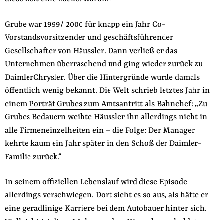
der
Folge Uns
Website
Grube war 1999/ 2000 für knapp ein Jahr Co-
Facebook
Mastodon
Bluesky
Instagram
Youtube
LinkedIn
Feed
Newslette
Vorstandsvorsitzender und geschäftsführender
Gesellschafter von Häussler. Dann verließ er das
Unternehmen überraschend und ging wieder zurück zu
DaimlerChrysler. Über die Hintergründe wurde damals
öffentlich wenig bekannt. Die Welt schrieb letztes Jahr in
einem
Porträt Grubes zum Amtsantritt als Bahnchef
: „Zu
Grubes Bedauern weihte Häussler ihn allerdings nicht in
alle Firmeneinzelheiten ein – die Folge: Der Manager
kehrte kaum ein Jahr später in den Schoß der Daimler-
Familie zurück.“
In seinem offiziellen Lebenslauf wird diese Episode
allerdings verschwiegen. Dort sieht es so aus, als hätte er
eine geradlinige Karriere bei dem Autobauer hinter sich.