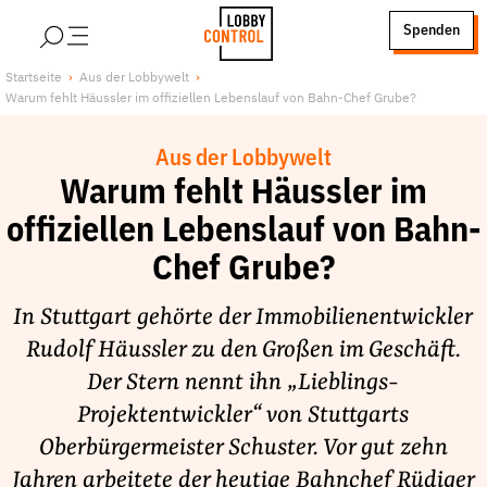
alt springen
Spenden
LobbyControl
Über uns
Startseite
Aus der Lobbywelt
Warum fehlt Häussler im offiziellen Lebenslauf von Bahn-Chef Grube?
StartSeite
Lobby FAQs
Team
Aus der Lobbywelt
Finanzierung
Warum fehlt Häussler im
Jobs
offiziellen Lebenslauf von Bahn-
Publikationen und Material
Chef Grube?
Lobbykritische Stadtführungen
In Stuttgart gehörte der Immobilienentwickler
Unsere Schwerpunkte
Rudolf Häussler zu den Großen im Geschäft.
Lobbykontrolle und Regeln
Der Stern nennt ihn „Lieblings-
Lobbyismus und Klima
Projektentwickler“ von Stuttgarts
Macht der Digitalkonzerne
Oberbürgermeister Schuster. Vor gut zehn
Spenden & Fördern
Jahren arbeitete der heutige Bahnchef Rüdiger