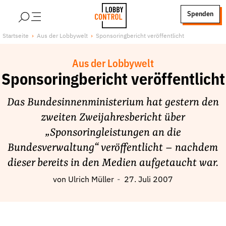
alt springen
Spenden
LobbyControl
Über uns
Startseite
Aus der Lobbywelt
Sponsoringbericht veröffentlicht
StartSeite
Lobby FAQs
Aus der Lobbywelt
Team
Sponsoringbericht veröffentlicht
Finanzierung
Das Bundesinnenministerium hat gestern den
Jobs
zweiten Zweijahresbericht über
Publikationen und Material
„Sponsoringleistungen an die
Lobbykritische Stadtführungen
Bundesverwaltung“ veröffentlicht – nachdem
Unsere Schwerpunkte
dieser bereits in den Medien aufgetaucht war.
Lobbykontrolle und Regeln
von
Ulrich Müller
27. Juli 2007
Lobbyismus und Klima
Macht der Digitalkonzerne
Spenden & Fördern