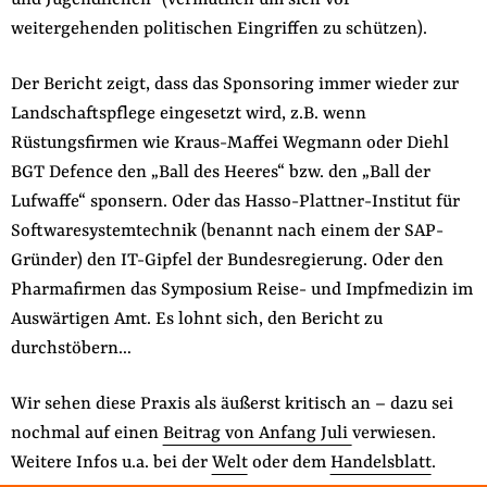
und Jugendlichen“ (vermutlich um sich vor
der
weitergehenden politischen Eingriffen zu schützen).
Folge Uns
Website
Facebook
Mastodon
Bluesky
Instagram
Youtube
LinkedIn
Feed
Newslette
Der Bericht zeigt, dass das Sponsoring immer wieder zur
Landschaftspflege eingesetzt wird, z.B. wenn
Rüstungsfirmen wie Kraus-Maffei Wegmann oder Diehl
BGT Defence den „Ball des Heeres“ bzw. den „Ball der
Lufwaffe“ sponsern. Oder das Hasso-Plattner-Institut für
Softwaresystemtechnik (benannt nach einem der SAP-
Gründer) den IT-Gipfel der Bundesregierung. Oder den
Pharmafirmen das Symposium Reise- und Impfmedizin im
Auswärtigen Amt. Es lohnt sich, den Bericht zu
durchstöbern…
Wir sehen diese Praxis als äußerst kritisch an – dazu sei
nochmal auf einen
Beitrag von Anfang Juli
verwiesen.
Weitere Infos u.a. bei der
Welt
oder dem
Handelsblatt
.