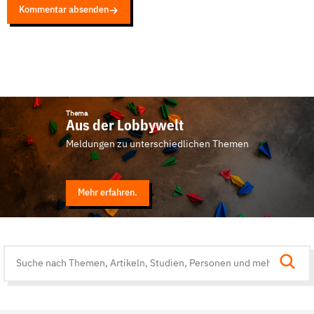
Kommentar absenden
Thema
Aus der Lobbywelt
Meldungen zu unterschiedlichen Themen
Mehr erfahren.
Suche
auf
der