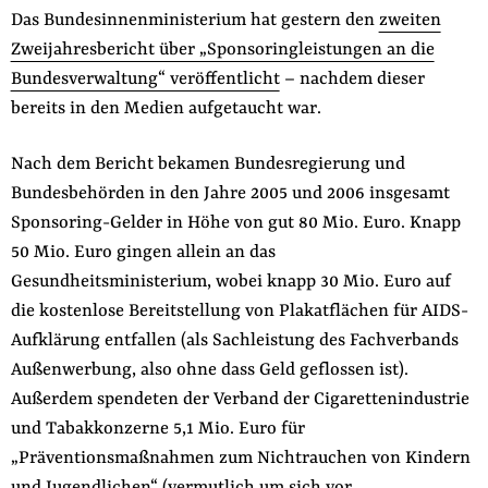
Fördermitglied werden
Das Bundesinnenministerium hat gestern den
zweiten
Jetzt Spenden
Zweijahresbericht über „Sponsoringleistungen an die
Bundesverwaltung“ veröffentlicht
Geschenkspende
– nachdem dieser
bereits in den Medien aufgetaucht war.
Bußgelder und Geldauflagen
Projektspende
Nach dem Bericht bekamen Bundesregierung und
Testamentsspende
Bundesbehörden in den Jahre 2005 und 2006 insgesamt
Presse
Sponsoring-Gelder in Höhe von gut 80 Mio. Euro. Knapp
50 Mio. Euro gingen allein an das
Newsletter
Gesundheitsministerium, wobei knapp 30 Mio. Euro auf
Appelle unterzeichnen
die kostenlose Bereitstellung von Plakatflächen für AIDS-
Kontakt
Aufklärung entfallen (als Sachleistung des Fachverbands
Impressum
Außenwerbung, also ohne dass Geld geflossen ist).
Außerdem spendeten der Verband der Cigarettenindustrie
und Tabakkonzerne 5,1 Mio. Euro für
„Präventionsmaßnahmen zum Nichtrauchen von Kindern
Suche
auf