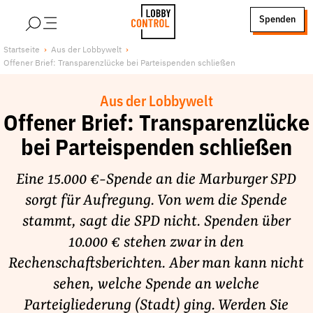
alt springen
Spenden
LobbyControl
Über uns
Startseite
Aus der Lobbywelt
Offener Brief: Transparenzlücke bei Parteispenden schließen
StartSeite
Lobby FAQs
Team
Aus der Lobbywelt
Finanzierung
Offener Brief: Transparenzlücke
Jobs
bei Parteispenden schließen
Publikationen und Material
Eine 15.000 €-Spende an die Marburger SPD
Lobbykritische Stadtführungen
sorgt für Aufregung. Von wem die Spende
Unsere Schwerpunkte
stammt, sagt die SPD nicht. Spenden über
Lobbykontrolle und Regeln
10.000 € stehen zwar in den
Lobbyismus und Klima
Rechenschaftsberichten. Aber man kann nicht
Macht der Digitalkonzerne
sehen, welche Spende an welche
Spenden & Fördern
Parteigliederung (Stadt) ging. Werden Sie