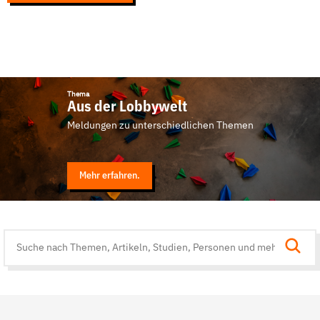
Thema
Aus der Lobbywelt
Meldungen zu unterschiedlichen Themen
Mehr erfahren.
Suche
auf
der
Website