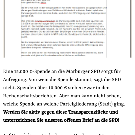
der
Folge Uns
Website
Facebook
Mastodon
Bluesky
Instagram
Youtube
LinkedIn
Feed
Newslette
Eine 15.000 €-Spende an die Marburger SPD sorgt für
Aufregung. Von wem die Spende stammt, sagt die SPD
nicht. Spenden über 10.000 € stehen zwar in den
Rechenschaftsberichten. Aber man kann nicht sehen,
welche Spende an welche Parteigliederung (Stadt) ging.
Werden Sie aktiv gegen diese Transparenzlücke und
unterzeichnen Sie unseren offenen Brief an die SPD
!