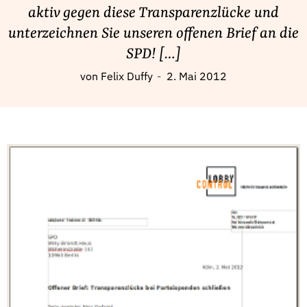
Fördermitglied werden
aktiv gegen diese Transparenzlücke und
Jetzt Spenden
unterzeichnen Sie unseren offenen Brief an die
Geschenkspende
SPD! […]
Bußgelder und Geldauflagen
von
Felix Duffy
2. Mai 2012
Projektspende
Testamentsspende
Presse
Newsletter
Appelle unterzeichnen
Kontakt
Impressum
Suche
auf