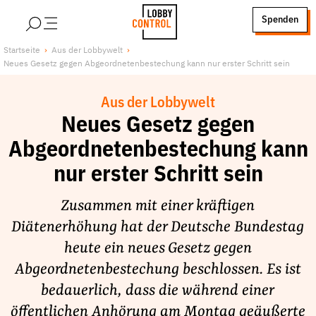
alt springen
Spenden
LobbyControl
Über uns
Startseite
Aus der Lobbywelt
Neues Gesetz gegen Abgeordnetenbestechung kann nur erster Schritt sein
StartSeite
Lobby FAQs
Team
Aus der Lobbywelt
Finanzierung
Neues Gesetz gegen
Jobs
Abgeordnetenbestechung kann
Publikationen und Material
nur erster Schritt sein
Lobbykritische Stadtführungen
Zusammen mit einer kräftigen
Unsere Schwerpunkte
Diätenerhöhung hat der Deutsche Bundestag
Lobbykontrolle und Regeln
heute ein neues Gesetz gegen
Lobbyismus und Klima
Abgeordnetenbestechung beschlossen. Es ist
Macht der Digitalkonzerne
bedauerlich, dass die während einer
Spenden & Fördern
öffentlichen Anhörung am Montag geäußerte