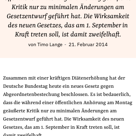
Fördermitglied werden
Kritik nur zu minimalen Änderungen am
Jetzt Spenden
Gesetzentwurf geführt hat. Die Wirksamkeit
Geschenkspende
des neuen Gesetzes, das am 1. September in
Bußgelder und Geldauflagen
Kraft treten soll, ist damit zweifelhaft.
Projektspende
von
Timo Lange
21. Februar 2014
Testamentsspende
Presse
Newsletter
Zusammen mit einer kräftigen Diätenerhöhung hat der
Appelle unterzeichnen
Deutsche Bundestag heute ein neues Gesetz gegen
Kontakt
Abgeordnetenbestechung beschlossen. Es ist bedauerlich,
Impressum
dass die während einer öffentlichen Anhörung am Montag
geäußerte Kritik nur zu minimalen Änderungen am
Gesetzentwurf geführt hat. Die Wirksamkeit des neuen
Gesetzes, das am 1. September in Kraft treten soll, ist
Suche
auf
damit zweifelhaft.