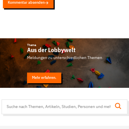
Kommentar absenden
Thema
Aus der Lobbywelt
Meldungen zu unterschiedlichen Themen
Mehr erfahren.
Suche
auf
der