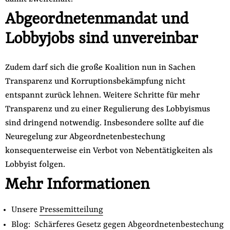
der
Abgeordnetenmandat und
Folge Uns
Website
Facebook
Mastodon
Bluesky
Instagram
Youtube
LinkedIn
Feed
Newslette
Lobbyjobs sind unvereinbar
Zudem darf sich die große Koalition nun in Sachen
Transparenz und Korruptionsbekämpfung nicht
entspannt zurück lehnen. Weitere Schritte für mehr
Transparenz und zu einer Regulierung des Lobbyismus
sind dringend notwendig. Insbesondere sollte auf die
Neuregelung zur Abgeordnetenbestechung
konsequenterweise ein Verbot von Nebentätigkeiten als
Lobbyist folgen.
Mehr Informationen
Unsere
Pressemitteilung
Blog:
Schärferes Gesetz gegen Abgeordnetenbestechung