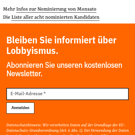
Mehr
Infos zur Nominierung von Monsato
Die
Liste aller acht nominierten Kandidaten
Bleiben Sie informiert über
Lobbyismus.
Abonnieren Sie unseren kostenlosen
Newsletter.
E-
Mail
E-Mail-Adresse
*
Adresse
Anmelden
Datenschutzhinweis: Wir verarbeiten Daten auf der Grundlage der EU-
Datenschutz-Grundverordnung (Art. 6 Abs. 1). Der Verwendung der Daten