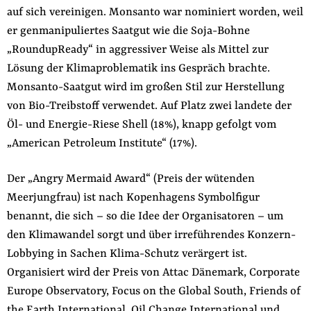
auf sich vereinigen. Monsanto war nominiert worden, weil
der
Folge Uns
er genmanipuliertes Saatgut wie die Soja-Bohne
Website
Facebook
Mastodon
Bluesky
Instagram
Youtube
LinkedIn
Feed
Newslette
„RoundupReady“ in aggressiver Weise als Mittel zur
Lösung der Klimaproblematik ins Gespräch brachte.
Monsanto-Saatgut wird im großen Stil zur Herstellung
von Bio-Treibstoff verwendet. Auf Platz zwei landete der
Öl- und Energie-Riese Shell (18%), knapp gefolgt vom
„American Petroleum Institute“ (17%).
Der „Angry Mermaid Award“ (Preis der wütenden
Meerjungfrau) ist nach Kopenhagens Symbolfigur
benannt, die sich – so die Idee der Organisatoren – um
den Klimawandel sorgt und über irreführendes Konzern-
Lobbying in Sachen Klima-Schutz verärgert ist.
Organisiert wird der Preis von Attac Dänemark, Corporate
Europe Observatory, Focus on the Global South, Friends of
the Earth International, Oil Change International und