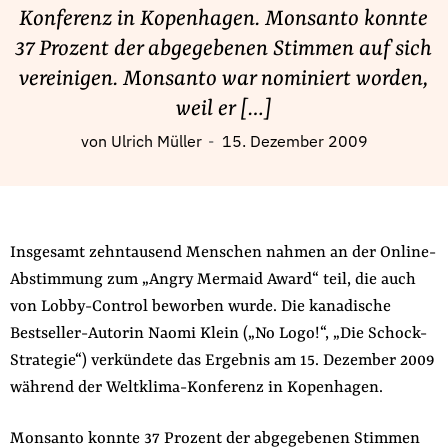
Fördermitglied werden
Konferenz in Kopenhagen. Monsanto konnte
Jetzt Spenden
37 Prozent der abgegebenen Stimmen auf sich
Geschenkspende
vereinigen. Monsanto war nominiert worden,
Bußgelder und Geldauflagen
weil er […]
Projektspende
von
Ulrich Müller
15. Dezember 2009
Testamentsspende
Presse
Newsletter
Insgesamt zehntausend Menschen nahmen an der Online-
Appelle unterzeichnen
Abstimmung zum „Angry Mermaid Award“ teil, die auch
Kontakt
von Lobby-Control beworben wurde. Die kanadische
Impressum
Bestseller-Autorin Naomi Klein („No Logo!“, „Die Schock-
Strategie“) verkündete das Ergebnis am 15. Dezember 2009
während der Weltklima-Konferenz in Kopenhagen.
Suche
Monsanto konnte 37 Prozent der abgegebenen Stimmen
auf