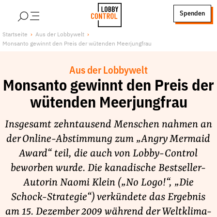
alt springen
Spenden
LobbyControl
Über uns
Startseite
Aus der Lobbywelt
Monsanto gewinnt den Preis der wütenden Meerjungfrau
StartSeite
Lobby FAQs
Team
Aus der Lobbywelt
Finanzierung
Monsanto gewinnt den Preis der
Jobs
wütenden Meerjungfrau
Publikationen und Material
Insgesamt zehntausend Menschen nahmen an
Lobbykritische Stadtführungen
der Online-Abstimmung zum „Angry Mermaid
Unsere Schwerpunkte
Award“ teil, die auch von Lobby-Control
Lobbykontrolle und Regeln
beworben wurde. Die kanadische Bestseller-
Lobbyismus und Klima
Autorin Naomi Klein („No Logo!“, „Die
Macht der Digitalkonzerne
Schock-Strategie“) verkündete das Ergebnis
Spenden & Fördern
am 15. Dezember 2009 während der Weltklima-