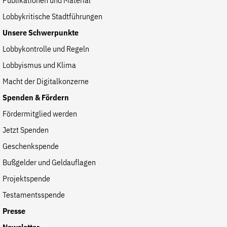
Publikationen und Material
der
Folge Uns
Lobbykritische Stadtführungen
Website
Facebook
Mastodon
Bluesky
Instagram
Youtube
LinkedIn
Feed
Newslette
Unsere Schwerpunkte
Lobbykontrolle und Regeln
Lobbyismus und Klima
Macht der Digitalkonzerne
Spenden & Fördern
Fördermitglied werden
Jetzt Spenden
Geschenkspende
Bußgelder und Geldauflagen
Projektspende
Testamentsspende
Presse