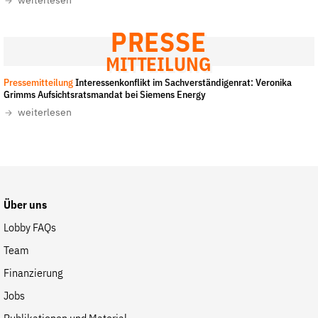
weiterlesen
Fördermitglied werden
Jetzt Spenden
PRESSE
Geschenkspende
MITTEILUNG
Bußgelder und Geldauflagen
Pressemitteilung
Interessenkonflikt im Sachverständigenrat: Veronika
Grimms Aufsichtsratsmandat bei Siemens Energy
Projektspende
weiterlesen
Testamentsspende
Presse
Newsletter
Appelle unterzeichnen
Über uns
Kontakt
Lobby FAQs
Impressum
Team
Finanzierung
Jobs
Suche
auf