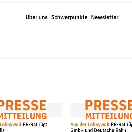
Über uns
Schwerpunkte
Newsletter
Schwerpunkte
Spenden & Fördern
trolle und Regeln
Fördermitglied werden
us und Klima
Jetzt Spenden
r Digitalkonzerne
Geschenkspende
Bußgelder und Geldauflagen
Projektspende
Testamentsspende
PRESSE
PRESS
MITTEILUNG
MITTEILUN
 Lobbywelt
PR-Rat rügt
Aus der Lobbywelt
PR-Rat rü
lis
GmbH und Deutsche Bahn