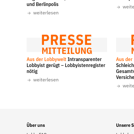
und Berlinpolis
auf
weit
der
weiterlesen
Website
PRESSE
MITTEILUNG
Aus der Lobbywelt
Intransparenter
Aus der
Lobbyist gerügt – Lobbyistenregister
Schleic
nötig
Gesamtv
Versich
weiterlesen
weit
Über uns
Unsere 