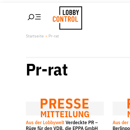
alt springen
LobbyControl
Über uns
Unsere 
Startseite
Pr-rat
StartSeite
Lobby FAQs
Lobbykon
Team
Lobbyism
Finanzierung
Macht de
Pr-rat
Jobs
Publikationen und Material
Lobbykritische Stadtführungen
PRESSE
MITTEILUNG
Aus der Lobbywelt
Verdeckte PR –
Aus der
Suche
Rüge für den VDB, die EPPA GmbH
Berlinpo