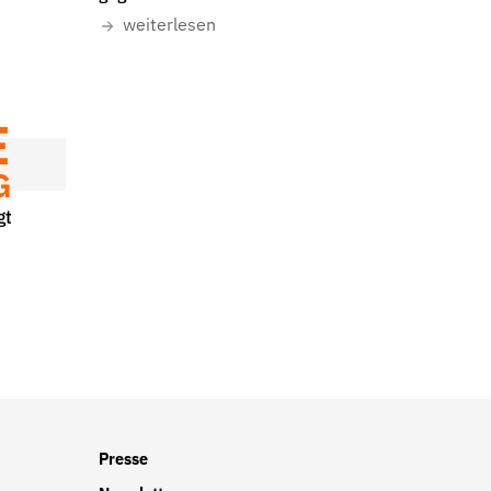
weiterlesen
r
E
G
gt
Presse