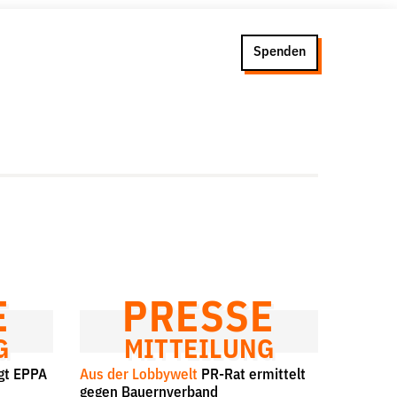
Spenden
Presse
Newsletter
Appelle unterzeichnen
Kontakt
Impressum
E
PRESSE
G
MITTEILUNG
gt EPPA
Aus der Lobbywelt
PR-Rat ermittelt
gegen Bauernverband