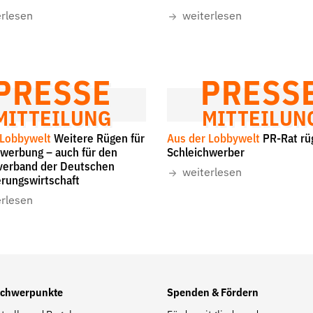
erlesen
weiterlesen
Folge Uns
Facebook
Mastodon
Bluesky
Instagram
Youtube
LinkedIn
Feed
Newslette
PRESSE
PRESS
MITTEILUNG
MITTEILUN
 Lobbywelt
Weitere Rügen für
Aus der Lobbywelt
PR-Rat rü
hwerbung – auch für den
Schleichwerber
erband der Deutschen
weiterlesen
erungswirtschaft
erlesen
Schwerpunkte
Spenden & Fördern