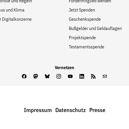
trolle und Regeln
Fördermitglied werden
us und Klima
Jetzt Spenden
r Digitalkonzerne
Geschenkspende
Bußgelder und Geldauflagen
Projektspende
Testamentsspende
Vernetzen
Facebook
Mastodon
Bluesky
Instagram
Youtube
LinkedIn
Feed
Newslette
Impressum
Datenschutz
Presse